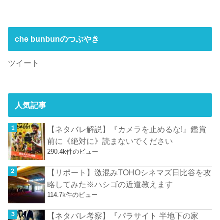
che bunbunのつぶやき
ツイート
人気記事
【ネタバレ解説】『カメラを止めるな!』鑑賞
前に《絶対に》読まないでください
290.4k件のビュー
【リポート】激混みTOHOシネマズ日比谷を攻
略してみた※ハシゴの近道教えます
114.7k件のビュー
【ネタバレ考察】『パラサイト 半地下の家