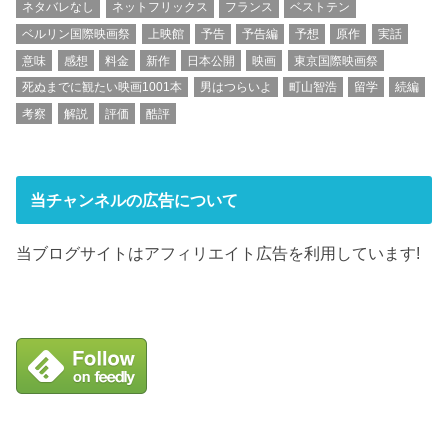
ネタバレなし
ネットフリックス
フランス
ベストテン
ベルリン国際映画祭
上映館
予告
予告編
予想
原作
実話
意味
感想
料金
新作
日本公開
映画
東京国際映画祭
死ぬまでに観たい映画1001本
男はつらいよ
町山智浩
留学
続編
考察
解説
評価
酷評
当チャンネルの広告について
当ブログサイトはアフィリエイト広告を利用しています!