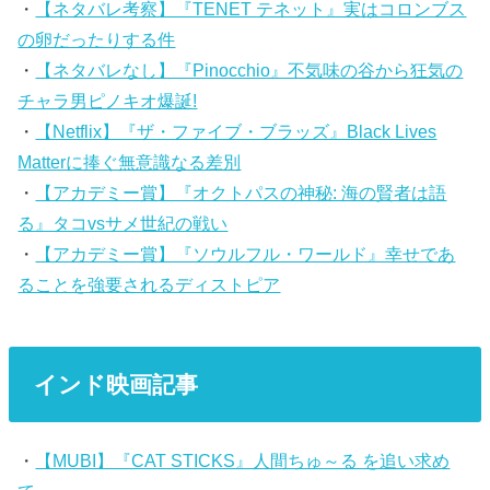
・
【ネタバレ考察】『TENET テネット』実はコロンブス
の卵だったりする件
・
【ネタバレなし】『Pinocchio』不気味の谷から狂気の
チャラ男ピノキオ爆誕!
・
【Netflix】『ザ・ファイブ・ブラッズ』Black Lives
Matterに捧ぐ無意識なる差別
・
【アカデミー賞】『オクトパスの神秘: 海の賢者は語
る』タコvsサメ世紀の戦い
・
【アカデミー賞】『ソウルフル・ワールド』幸せであ
ることを強要されるディストピア
インド映画記事
・
【MUBI】『CAT STICKS』人間ちゅ～る を追い求め