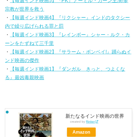
・
【毎週インド映画5】『PK』アーミル・カーン主演!多
宗教が世界を救う
・
【毎週インド映画4】『リクシャー』インドのタクシー
内で繰り広げられる罪と罰
・
【毎週インド映画3】『レインボー』シャー・ルク・カ
ーンをたずねて三千里
・
【毎週インド映画2】『サラーム・ボンベイ!』踊らぬイ
ンド映画の傑作
・
【毎週インド映画1】『ダンガル きっと、つよくな
る』最凶毒親映画
新たなるインド映画の世界
created by
Rinker
Amazon