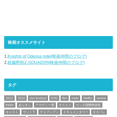
映画オススメサイト
1.
Knights of Odessa note(映画仲間のブログ)
2.
鉄腸野郎Z-SQUAD!!!!!(映画仲間のブログ)
タグ
2015
2016
che bunbun
DVD
film
mubi
Netflix
review
trailer
あらすじ
アカデミー賞
オススメ
カンヌ国際映画祭
キャスト
サントラ
チェブンブン
ドキュメンタリー
ネタバレ