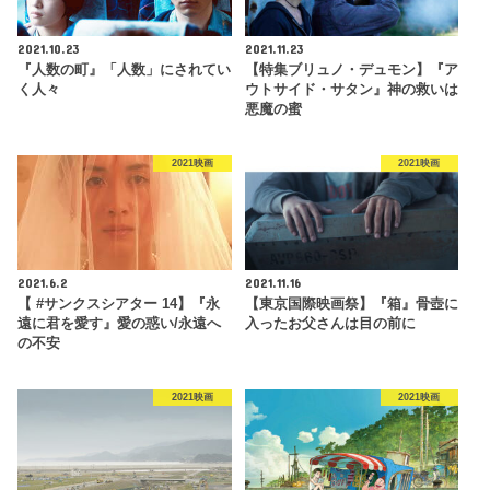
2021.10.23
2021.11.23
『人数の町』「人数」にされてい
【特集ブリュノ・デュモン】『ア
く人々
ウトサイド・サタン』神の救いは
悪魔の蜜
2021映画
2021映画
2021.6.2
2021.11.16
【 #サンクスシアター 14】『永
【東京国際映画祭】『箱』骨壺に
遠に君を愛す』愛の惑い/永遠へ
入ったお父さんは目の前に
の不安
2021映画
2021映画