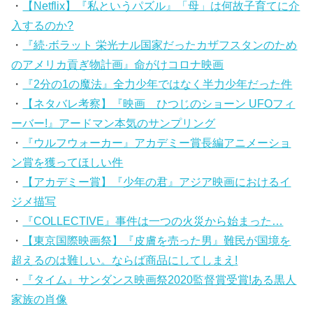
・
【Netflix】『私というパズル』「母」は何故子育てに介
入するのか?
・
『続·ボラット 栄光ナル国家だったカザフスタンのため
のアメリカ貢ぎ物計画』命がけコロナ映画
・
『2分の1の魔法』全力少年ではなく半力少年だった件
・
【ネタバレ考察】『映画 ひつじのショーン UFOフィ
ーバー!』アードマン本気のサンプリング
・
『ウルフウォーカー』アカデミー賞長編アニメーショ
ン賞を獲ってほしい件
・
【アカデミー賞】『少年の君』アジア映画におけるイ
ジメ描写
・
『COLLECTIVE』事件は一つの火災から始まった…
・
【東京国際映画祭】『皮膚を売った男』難民が国境を
超えるのは難しい。ならば商品にしてしまえ!
・
『タイム』サンダンス映画祭2020監督賞受賞!ある黒人
家族の肖像