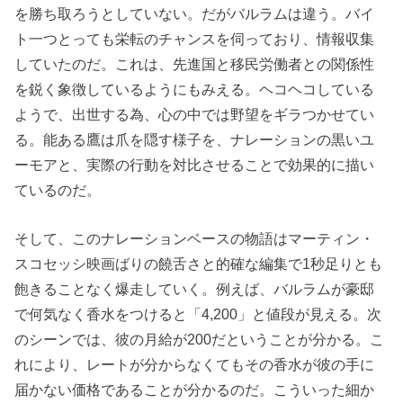
を勝ち取ろうとしていない。だがバルラムは違う。バイ
ト一つとっても栄転のチャンスを伺っており、情報収集
していたのだ。これは、先進国と移民労働者との関係性
を鋭く象徴しているようにもみえる。ヘコヘコしている
ようで、出世する為、心の中では野望をギラつかせてい
る。能ある鷹は爪を隠す様子を、ナレーションの黒いユ
ーモアと、実際の行動を対比させることで効果的に描い
ているのだ。
そして、このナレーションベースの物語はマーティン・
スコセッシ映画ばりの饒舌さと的確な編集で1秒足りとも
飽きることなく爆走していく。例えば、バルラムが豪邸
で何気なく香水をつけると「4,200」と値段が見える。次
のシーンでは、彼の月給が200だということが分かる。こ
れにより、レートが分からなくてもその香水が彼の手に
届かない価格であることが分かるのだ。こういった細か