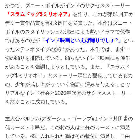
かつて、ダニー・ボイルがインドのサクセスストーリー
『スラムドッグ$ミリオネア』
を作り、これが第81回アカ
デミー賞作品賞を含む8部門を受賞した。本作はダニー・
ボイルのスタイリッシュな演出による熱いドラマで傑作
ではあるのだが
「インド映画といえば踊りでしょ?」
とい
ったステレオタイプの演出があった。本作では、まず一
切の踊りを排除している。踊らないインド映画にも傑作
があることを強調しようとしている。また、『スラムド
ッグ$ミリオネア』とストーリー演出が酷似しているもの
の、少年が成し上がっていく物語に深みを与えることで
リアルなインド社会と2020年代流のサクセスストーリー
を紡ぐことに成功している。
主人公バルラム(アダーシュ・ゴーラブ)はインド片田舎の
低カースト市民だ。この村の人は自分のカーストに満足
している。檻に入れられた鶏はその状況に満足し、自由