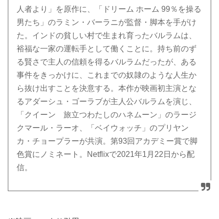
人者より」を原作に、「ドリーム ホーム 99％を操る
男たち」のラミン・バーラニが監督・脚本を手がけ
た。インドの貧しい村で生まれ育ったバルラムは、
裕福な一家の運転手として働くことに。持ち前のず
る賢さで主人の信頼を得るバルラムだったが、ある
事件をきっかけに、これまでの奴隷のような人生か
ら抜け出すことを決意する。本作が映画初主演とな
るアダーシュ・ゴーラブが主人公バルラムを演じ、
「クイーン 旅立つわたしのハネムーン」のラージ
クマール・ラーオ、「ベイウォッチ」のプリヤン
カ・チョープラーが共演。第93回アカデミー賞で脚
色賞にノミネート。Netflixで2021年1月22日から配
信。