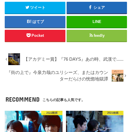
ツイート
シェア
はてブ
LINE
Pocket
feedly
【アカデミー賞】『76 DAYS』あの時、武漢で......
『街の上で』今泉力哉のユリシーズ、またはカウン
ターだらけの恍惚地獄譚
RECOMMEND
こちらの記事も人気です。
2021映画
2021映画