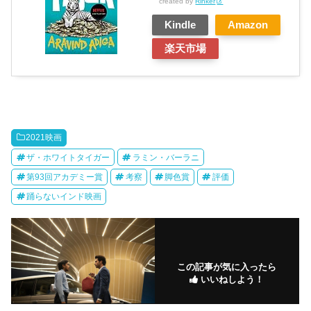
created by
Rinker
Kindle
Amazon
楽天市場
2021映画
ザ・ホワイトタイガー
ラミン・バーラニ
第93回アカデミー賞
考察
脚色賞
評価
踊らないインド映画
この記事が気に入ったら
いいねしよう！