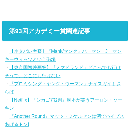
第93回アカデミー賞関連記事
・
【ネタバレ考察】『Mank/マンク』ハーマン・J・マン
キーウィッツという磁場
・
【東京国際映画祭】『ノマドランド』どこへでも行け
そうで、どこにも行けない
・
『プロミシング・ヤング・ウーマン』ナイスガイよさ
らば
・
【Netflix】『シカゴ7裁判』脚本が笑うアーロン・ソー
キン
・
『Another Round』マッツ・ミケルセンは酒でバイブス
あげるドン!