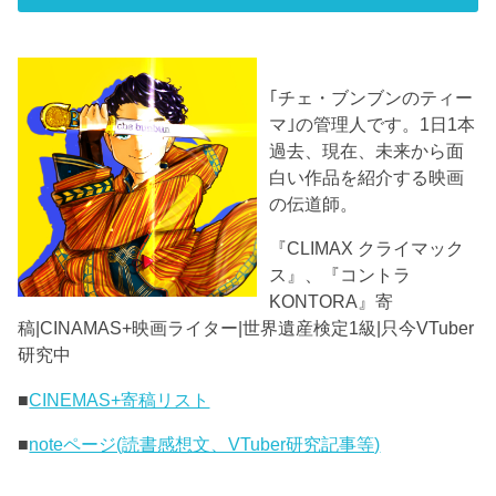
｢チェ・ブンブンのティー
マ｣の管理人です。1日1本
過去、現在、未来から面
白い作品を紹介する映画
の伝道師。
『CLIMAX クライマック
ス』、『コントラ
KONTORA』寄
稿|CINAMAS+映画ライター|世界遺産検定1級|只今VTuber
研究中
■
CINEMAS+寄稿リスト
■
noteページ(読書感想文、VTuber研究記事等)