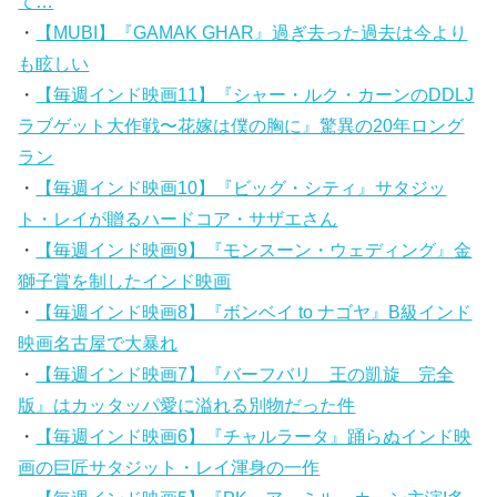
て…
・
【MUBI】『GAMAK GHAR』過ぎ去った過去は今より
も眩しい
・
【毎週インド映画11】『シャー・ルク・カーンのDDLJ
ラブゲット大作戦〜花嫁は僕の胸に』驚異の20年ロング
ラン
・
【毎週インド映画10】『ビッグ・シティ』サタジッ
ト・レイが贈るハードコア・サザエさん
・
【毎週インド映画9】『モンスーン・ウェディング』金
獅子賞を制したインド映画
・
【毎週インド映画8】『ボンベイ to ナゴヤ』B級インド
映画名古屋で大暴れ
・
【毎週インド映画7】『バーフバリ 王の凱旋 完全
版』はカッタッパ愛に溢れる別物だった件
・
【毎週インド映画6】『チャルラータ』踊らぬインド映
画の巨匠サタジット・レイ渾身の一作