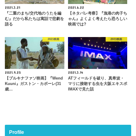
2021.3.21
2021.6.22
『二重のまち/交代地のうたを編
【ネタバレ考察】『漁港の肉子ち
む』だから私たちは寓話で悲劇を
ゃん』よくよく考えたら恐ろしい
語る
映画では?
2021映画
2021映画
2021.9.25
2021.3.14
【ブルキナファソ映画】『Wend
ATフィールドを破り、真希波・
Kuuni』ガストン・カボーレ(31
マリに接吻する虫を大阪エキスポ
歳…
IMAXで見た話
Profile