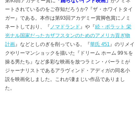
第93回アカデミー賞に
「踊らないインド映画」
がノミネ
ートされているのをご存知だろうか?『ザ・ホワイトタイ
ガー』である。本作は第93回アカデミー賞脚色賞にノミ
ネートしており、『
ノマドランド
』や『
続・ボラット 栄
光ナル国家だったカザフスタンのためのアメリカ貢ぎ物
計画
』などとしのぎを削っている。『
華氏 451
』のリメイ
クやリーマンショックを描いた『ドリーム ホーム 99％を
操る男たち』など多彩な映画を放つラミン・バーラミが
ジャーナリストであるアラヴィンド・アディガの同名小
説を映画化しました。これが凄まじい作品でありまし
た。