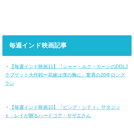
毎週インド映画記事
・
【毎週インド映画11】『シャー・ルク・カーンのDDLJ
ラブゲット大作戦〜花嫁は僕の胸に』驚異の20年ロング
ラン
・
【毎週インド映画10】『ビッグ・シティ』サタジッ
ト・レイが贈るハードコア・サザエさん