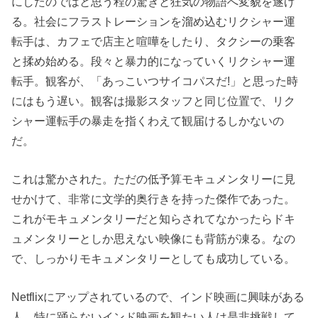
にしたのではと思う程の驚きと狂気の物語へ変貌を遂げ
る。社会にフラストレーションを溜め込むリクシャー運
転手は、カフェで店主と喧嘩をしたり、タクシーの乗客
と揉め始める。段々と暴力的になっていくリクシャー運
転手。観客が、「あっこいつサイコパスだ!」と思った時
にはもう遅い。観客は撮影スタッフと同じ位置で、リク
シャー運転手の暴走を指くわえて観届けるしかないの
だ。
これは驚かされた。ただの低予算モキュメンタリーに見
せかけて、非常に文学的奥行きを持った傑作であった。
これがモキュメンタリーだと知らされてなかったらドキ
ュメンタリーとしか思えない映像にも背筋が凍る。なの
で、しっかりモキュメンタリーとしても成功している。
Netflixにアップされているので、インド映画に興味がある
人、特に踊らないインド映画を観たい人は是非挑戦して