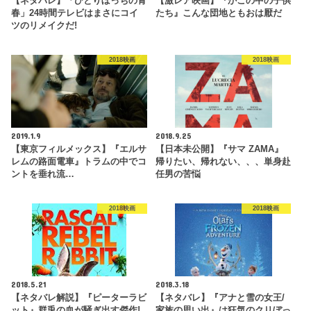
【ネタバレ】「ひとりぼっちの青
【激レア映画】『かごの中の子供
春」24時間テレビはまさにコイ
たち』こんな団地ともおは厭だ
ツのリメイクだ!
2018映画
2018映画
2019.1.9
2018.9.25
【東京フィルメックス】『エルサ
【日本未公開】『サマ ZAMA』
レムの路面電車』トラムの中でコ
帰りたい、帰れない、、、単身赴
ントを垂れ流…
任男の苦悩
2018映画
2018映画
2018.5.21
2018.3.18
【ネタバレ解説】『ピーターラビ
【ネタバレ】『アナと雪の女王/
ット』群兎の血が騒ぎ出す傑作!
家族の思い出』は狂気のクリぼっ