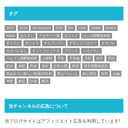
タグ
2015
2016
che bunbun
DVD
film
mubi
Netflix
review
trailer
あらすじ
アカデミー賞
オススメ
カンヌ国際映画祭
キャスト
サントラ
チェブンブン
ドキュメンタリー
ネタバレ
ネタバレなし
ネットフリックス
フランス
ベストテン
ベルリン国際映画祭
上映館
予告
予告編
予想
原作
実話
意味
感想
料金
新作
日本公開
映画
東京国際映画祭
死ぬまでに観たい映画1001本
男はつらいよ
町山智浩
留学
続編
考察
解説
評価
酷評
当チャンネルの広告について
当ブログサイトはアフィリエイト広告を利用しています!