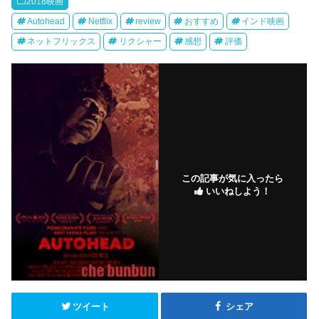
2018映画
Autohead
Netflix
review
おすすめ
インド映画
ネットフリックス
リクシャー
感想
評価
この記事が気に入ったら
いいねしよう！
ツイート
シェア