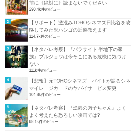
前に《絶対に》読まないでください
290.4k件のビュー
【リポート】激混みTOHOシネマズ日比谷を攻
略してみた※ハシゴの近道教えます
114.7k件のビュー
【ネタバレ考察】『パラサイト 半地下の家
族』ブルジョワは今そこにある危機に気づけ
ない
111k件のビュー
【悲報】元TOHOシネマズ バイトが語るシネ
マイレージカードのヤバイサービス変更
104.8k件のビュー
【ネタバレ考察】『漁港の肉子ちゃん』よく
よく考えたら恐ろしい映画では?
98.1k件のビュー