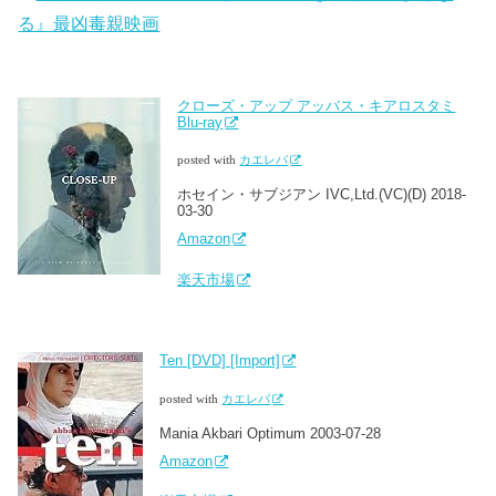
る』最凶毒親映画
クローズ・アップ アッバス・キアロスタミ
Blu-ray
posted with
カエレバ
ホセイン・サブジアン IVC,Ltd.(VC)(D) 2018-
03-30
Amazon
楽天市場
Ten [DVD] [Import]
posted with
カエレバ
Mania Akbari Optimum 2003-07-28
Amazon