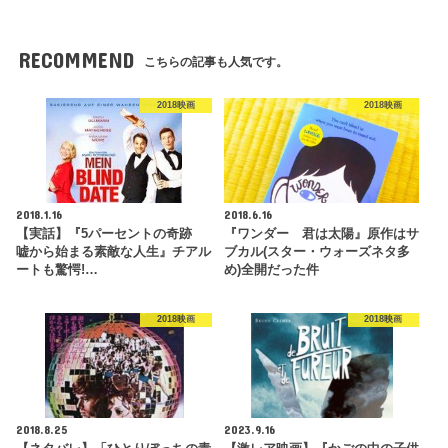
RECOMMEND
こちらの記事も人気です。
2018映画
2018映画
2018.1.16
2018.6.16
【実話】『5パーセントの奇跡
『ワンダー 君は太陽』原作はサ
嘘から始まる素敵な人生』チアル
ブカル(スター・ウォーズネタ多
ートも驚愕!…
め)全開だった件
2018映画
2018映画
2018.8.25
2023.9.16