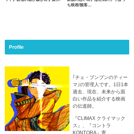
ち映画!観客…
Profile
｢チェ・ブンブンのティー
マ｣の管理人です。1日1本
過去、現在、未来から面
白い作品を紹介する映画
の伝道師。
『CLIMAX クライマック
ス』、『コントラ
KONTORA』寄