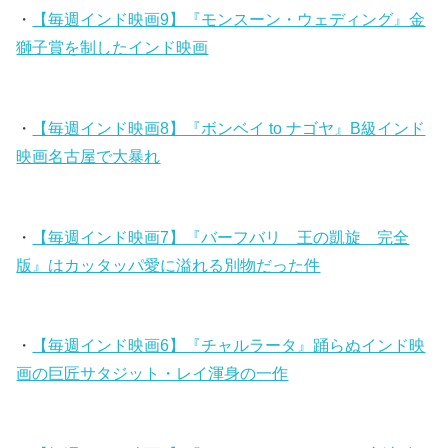
・
【毎週インド映画9】『モンスーン・ウェディング』金
獅子賞を制したインド映画
・
【毎週インド映画8】『ボンベイ to ナゴヤ』B級インド
映画名古屋で大暴れ
・
【毎週インド映画7】『バーフバリ 王の凱旋 完全
版』はカッタッパ愛に溢れる別物だった件
・
【毎週インド映画6】『チャルラータ』踊らぬインド映
画の巨匠サタジット・レイ渾身の一作