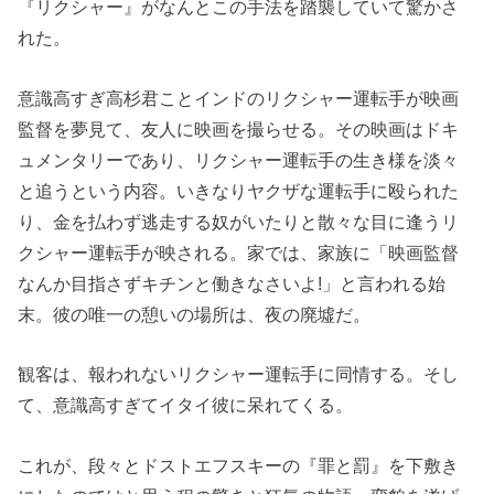
『リクシャー』がなんとこの手法を踏襲していて驚かさ
れた。
意識高すぎ高杉君ことインドのリクシャー運転手が映画
監督を夢見て、友人に映画を撮らせる。その映画はドキ
ュメンタリーであり、リクシャー運転手の生き様を淡々
と追うという内容。いきなりヤクザな運転手に殴られた
り、金を払わず逃走する奴がいたりと散々な目に逢うリ
クシャー運転手が映される。家では、家族に「映画監督
なんか目指さずキチンと働きなさいよ!」と言われる始
末。彼の唯一の憩いの場所は、夜の廃墟だ。
観客は、報われないリクシャー運転手に同情する。そし
て、意識高すぎてイタイ彼に呆れてくる。
これが、段々とドストエフスキーの『罪と罰』を下敷き