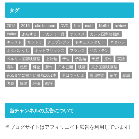
タグ
2015
2016
che bunbun
DVD
film
mubi
Netflix
review
trailer
あらすじ
アカデミー賞
オススメ
カンヌ国際映画祭
キャスト
サントラ
チェブンブン
ドキュメンタリー
ネタバレ
ネタバレなし
ネットフリックス
フランス
ベストテン
ベルリン国際映画祭
上映館
予告
予告編
予想
原作
実話
意味
感想
料金
新作
日本公開
映画
東京国際映画祭
死ぬまでに観たい映画1001本
男はつらいよ
町山智浩
留学
続編
考察
解説
評価
酷評
当チャンネルの広告について
当ブログサイトはアフィリエイト広告を利用しています!