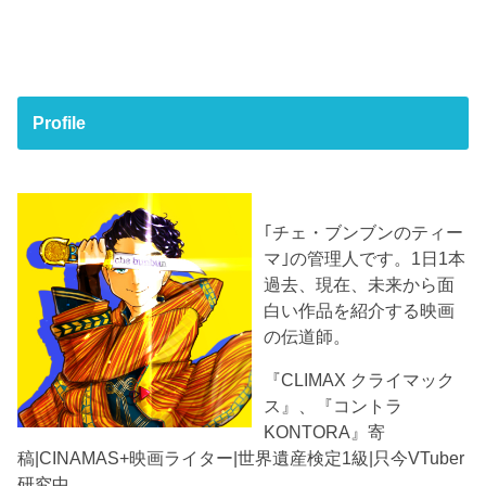
Profile
｢チェ・ブンブンのティー
マ｣の管理人です。1日1本
過去、現在、未来から面
白い作品を紹介する映画
の伝道師。
『CLIMAX クライマック
ス』、『コントラ
KONTORA』寄
稿|CINAMAS+映画ライター|世界遺産検定1級|只今VTuber
研究中