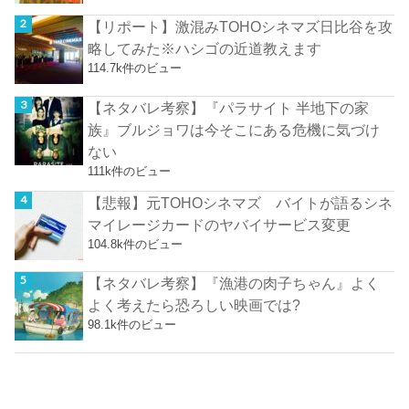
【リポート】激混みTOHOシネマズ日比谷を攻
略してみた※ハシゴの近道教えます
114.7k件のビュー
【ネタバレ考察】『パラサイト 半地下の家
族』ブルジョワは今そこにある危機に気づけ
ない
111k件のビュー
【悲報】元TOHOシネマズ バイトが語るシネ
マイレージカードのヤバイサービス変更
104.8k件のビュー
【ネタバレ考察】『漁港の肉子ちゃん』よく
よく考えたら恐ろしい映画では?
98.1k件のビュー