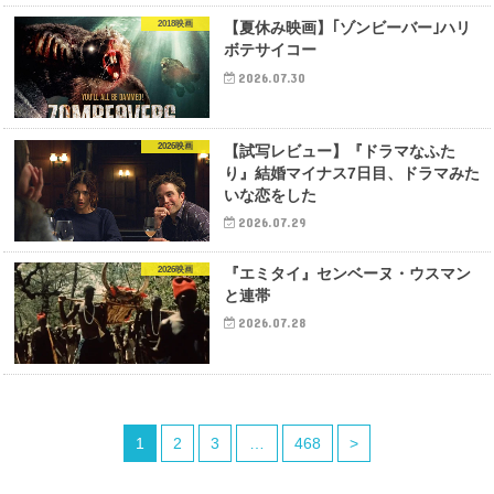
2018映画
【夏休み映画】｢ゾンビーバー｣ハリ
ボテサイコー
2026.07.30
2026映画
【試写レビュー】『ドラマなふた
り』結婚マイナス7日目、ドラマみた
いな恋をした
2026.07.29
2026映画
『エミタイ』センベーヌ・ウスマン
と連帯
2026.07.28
1
2
3
…
468
>