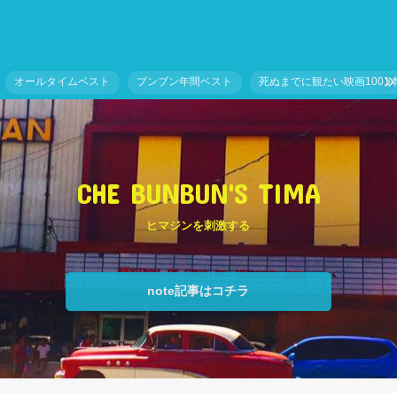
オールタイムベスト
ブンブン年間ベスト
死ぬまでに観たい映画1001
CHE BUNBUN'S TIMA
ヒマジンを刺激する
note記事はコチラ