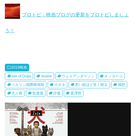
ブロトピ：映画ブログの更新をブロトピしましょ
う！
2018映画
Isle of Dogs
review
ウェスアンダーソン
オノヨーコ
ベルリン国際映画祭
小ネタ
悪い奴ほど良く眠る
感想
犬ヶ島
監督賞
評価
黒澤明