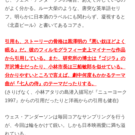
がよく分かる。ルー大柴のような、唐突な英単語セリ
フ。明らかに日本酒のラベルにも関わらず、凝視すると
《北斎ビール》と書いてあるコアさ。
引用も、ストーリーの骨格は黒澤明の『悪い奴ほどよく
眠る』だ。彼のフィルモグラフィー史上マイナーな作品
から引用している。また、研究所の博士は『ゴジラ』の
芹沢博士だったり、小林市長は三船敏郎を似せている。
分かりやすいところで言えば、劇中何度もかかるテーマ
曲が『七人の侍』のテーマだったりする。
(さりげなく、小林アタリの島潜入描写が『ニューヨーク
1997』からの引用だったりと洋画からの引用も健在)
ウェス・アンダーソンは毎回コアなサンプリングを行う
が、今回は輪をかけて鋭い。しかも日本映画愛に満ち溢
れている。