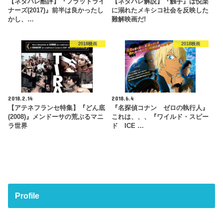
【ネタバレ酷評】『フラットライ
【ネタバレ解説】『触手』は悦楽
ナーズ(2017)』前半は良かったし
に溺れたメキシコ社会を反映した
かし、…
難解映画だ!
2018映画
2018映画
2018.2.14
2018.6.4
【アテネフランセ特集】『どん底
『名探偵コナン ゼロの執行人』
(2008)』メンドーサの荒ぶるマニ
これは、、、『ワイルド・スピー
ラ世界
ド ICE …
Profile