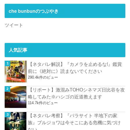
che bunbunのつぶやき
ツイート
人気記事
【ネタバレ解説】『カメラを止めるな!』鑑賞
前に《絶対に》読まないでください
290.4k件のビュー
【リポート】激混みTOHOシネマズ日比谷を攻
略してみた※ハシゴの近道教えます
114.7k件のビュー
【ネタバレ考察】『パラサイト 半地下の家
族』ブルジョワは今そこにある危機に気づけ
ない