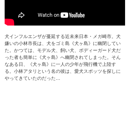
犬インフルエンザが蔓延する近未来日本・メガ崎市。犬
嫌いの小林市長は、犬をゴミ島《犬ヶ島》に幽閉してい
た。かつては、モデル犬、飼い犬、ボディーガード犬だ
った者も簡単に《犬ヶ島》へ幽閉されてしまった。そん
なある日、《犬ヶ島》に一人の少年が飛行機で上陸す
る。小林アタリという名の彼は、愛犬スポッツを探しに
やってきていたのだった…