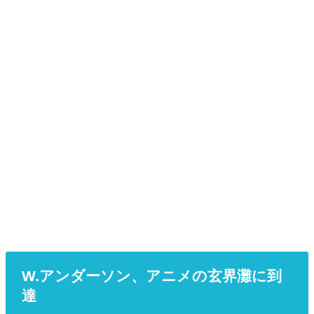
W.アンダーソン、アニメの玄界灘に到
達