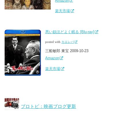
Amazon
楽天市場
悪い奴ほどよく眠る [Blu-ray]
posted with
カエレバ
三船敏郎 東宝 2009-10-23
Amazon
楽天市場
ブロトピ：映画ブログ更新