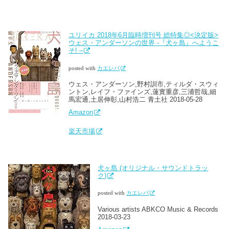
ユリイカ 2018年6月臨時増刊号 総特集◎<決定版>
ウェス・アンダーソンの世界 -『犬ヶ島』へようこ
そ! –
posted with
カエレバ
ウェス・アンダーソン,野村訓市,ティルダ・スウィ
ントン,レイフ・ファインズ,蓮實重彦,三浦哲哉,細
馬宏通,土居伸彰,山村浩二 青土社 2018-05-28
Amazon
楽天市場
犬ヶ島 (オリジナル・サウンドトラッ
ク)
posted with
カエレバ
Various artists ABKCO Music & Records
2018-03-23