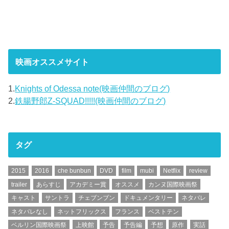
映画オススメサイト
1.
Knights of Odessa note(映画仲間のブログ)
2.
鉄腸野郎Z-SQUAD!!!!!(映画仲間のブログ)
タグ
2015
2016
che bunbun
DVD
film
mubi
Netflix
review
trailer
あらすじ
アカデミー賞
オススメ
カンヌ国際映画祭
キャスト
サントラ
チェブンブン
ドキュメンタリー
ネタバレ
ネタバレなし
ネットフリックス
フランス
ベストテン
ベルリン国際映画祭
上映館
予告
予告編
予想
原作
実話