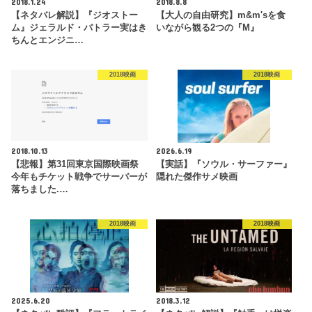
2018.1.24
2018.8.8
【ネタバレ解説】『ジオストー
【大人の自由研究】m&m'sを食
ム』ジェラルド・バトラー実はき
いながら観る2つの『M』
ちんとエンジニ…
2018映画
2018映画
2018.10.13
2026.6.19
【悲報】第31回東京国際映画祭
【実話】『ソウル・サーファー』
今年もチケット戦争でサーバーが
隠れた傑作サメ映画
落ちました.…
2018映画
2018映画
2025.6.20
2018.3.12