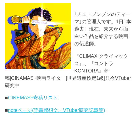
｢チェ・ブンブンのティー
マ｣の管理人です。1日1本
過去、現在、未来から面
白い作品を紹介する映画
の伝道師。
『CLIMAX クライマック
ス』、『コントラ
KONTORA』寄
稿|CINAMAS+映画ライター|世界遺産検定1級|只今VTuber
研究中
■
CINEMAS+寄稿リスト
■
noteページ(読書感想文、VTuber研究記事等)