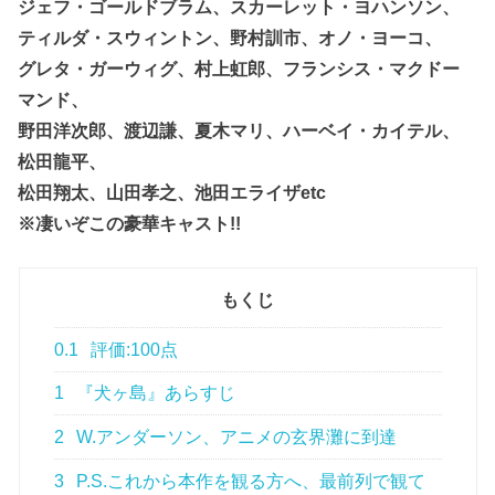
ジェフ・ゴールドブラム、スカーレット・ヨハンソン、
ティルダ・スウィントン、野村訓市、オノ・ヨーコ、
グレタ・ガーウィグ、村上虹郎、フランシス・マクドー
マンド、
野田洋次郎、渡辺謙、夏木マリ、ハーベイ・カイテル、
松田龍平、
松田翔太、山田孝之、池田エライザetc
※凄いぞこの豪華キャスト!!
もくじ
0.1
評価:100点
1
『犬ヶ島』あらすじ
2
W.アンダーソン、アニメの玄界灘に到達
3
P.S.これから本作を観る方へ、最前列で観て