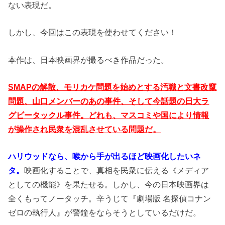
ない表現だ。
しかし、今回はこの表現を使わせてください！
本作は、日本映画界が撮るべき作品だった。
SMAPの解散、モリカケ問題を始めとする汚職と文書改竄
問題、山口メンバーのあの事件、そして今話題の日大ラ
グビータックル事件。どれも、マスコミや国により情報
が操作され民衆を混乱させている問題だ。
ハリウッドなら、喉から手が出るほど映画化したいネ
タ。
映画化することで、真相を民衆に伝える《メディア
としての機能》を果たせる。しかし、今の日本映画界は
全くもってノータッチ。辛うじて『劇場版 名探偵コナン
ゼロの執行人』が警鐘をならそうとしているだけだ。