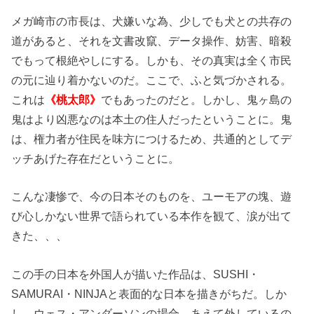
メガ崎市の市長は、犬嫌いな為、少しでも犬との共存の
道があると、それを文書改竄、データ操作、妨害、暗殺
でもって根絶やしにする。しかも、その真実は全く市民
の元に辿り着かないのだ。ここで、ふと気づかされる。
これは
《桃太郎》
でもあったのだと。しかし、鬼ヶ島の
鬼はより凶悪なのは本土の住人だったということに。鬼
は、権力者が住民を味方につけるため、共通的としてデ
ッチあげた存在だということに。
こんな凄惨で、今の日本そのものを、ユーモアの塊、遊
び心しかない世界で語られている本作を観て、涙が出て
きた、、、
この手の日本を外国人が描いた作品は、SUSHI・
SAMURAI・NINJAと表面的な日本を描きがちだ。しか
し、ウェス・アンダーソンの場合、あえて外しているの