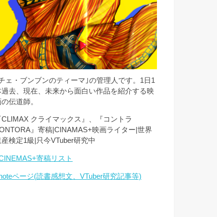
｢チェ・ブンブンのティーマ｣の管理人です。1日1
本過去、現在、未来から面白い作品を紹介する映
画の伝道師。
『CLIMAX クライマックス』、『コントラ
ONTORA』寄稿|CINAMAS+映画ライター|世界
産検定1級|只今VTuber研究中
CINEMAS+寄稿リスト
noteページ(読書感想文、VTuber研究記事等)