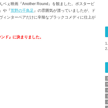
映画『Another Round』を観ました。ポスタービ
』や『
荒野の千鳥足
』の雰囲気が漂っていましたが、ド
ヴィンターベアだけに辛辣なブラックコメディに仕上が
ーラウンド』に決まりました。
1.
2.
N