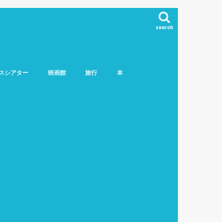
search
スシアター
映画館
旅行
本