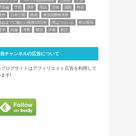
予告編
予想
原作
実話
意味
感想
料金
新作
日本公開
映画
東京国際映画祭
死ぬまでに観たい映画1001本
男はつらいよ
町山智浩
留学
続編
考察
解説
評価
酷評
当チャンネルの広告について
当ブログサイトはアフィリエイト広告を利用して
います!