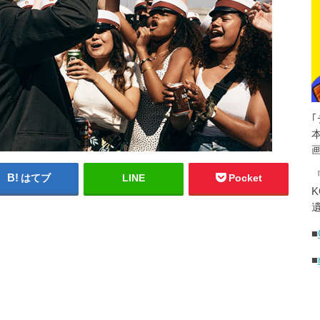
はてブ
LINE
Pocket
K
遺
■
■