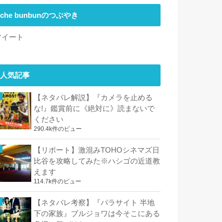
che bunbunのつぶやき
ツイート
人気記事
【ネタバレ解説】『カメラを止める
な!』鑑賞前に《絶対に》読まないで
ください
290.4k件のビュー
【リポート】激混みTOHOシネマズ日
比谷を攻略してみた※ハシゴの近道教
えます
114.7k件のビュー
【ネタバレ考察】『パラサイト 半地
下の家族』ブルジョワは今そこにある