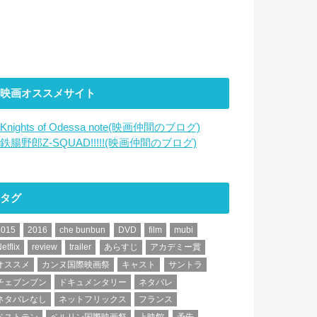
映画オススメサイト
Knights of Odessa note(映画仲間のブログ)
鉄腸野郎Z-SQUAD!!!!!(映画仲間のブログ)
タグ
2015
2016
che bunbun
DVD
film
mubi
etflix
review
trailer
あらすじ
アカデミー賞
オススメ
カンヌ国際映画祭
キャスト
サントラ
チェブンブン
ドキュメンタリー
ネタバレ
ネタバレなし
ネットフリックス
フランス
ベストテン
ベルリン国際映画祭
上映館
予告