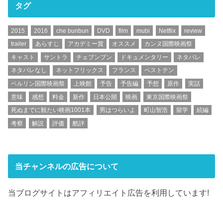
タグ
2015
2016
che bunbun
DVD
film
mubi
Netflix
review
trailer
あらすじ
アカデミー賞
オススメ
カンヌ国際映画祭
キャスト
サントラ
チェブンブン
ドキュメンタリー
ネタバレ
ネタバレなし
ネットフリックス
フランス
ベストテン
ベルリン国際映画祭
上映館
予告
予告編
予想
原作
実話
意味
感想
料金
新作
日本公開
映画
東京国際映画祭
死ぬまでに観たい映画1001本
男はつらいよ
町山智浩
留学
続編
考察
解説
評価
酷評
当チャンネルの広告について
当ブログサイトはアフィリエイト広告を利用しています!