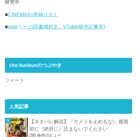
研究中
■
CINEMAS+寄稿リスト
■
noteページ(読書感想文、VTuber研究記事等)
che bunbunのつぶやき
ツイート
人気記事
【ネタバレ解説】『カメラを止めるな!』鑑賞
前に《絶対に》読まないでください
290.4k件のビュー