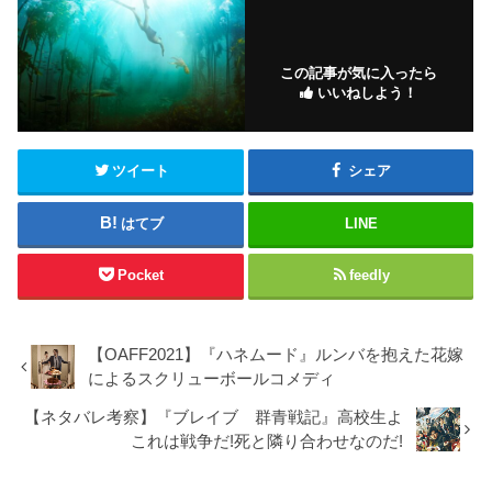
この記事が気に入ったら
いいねしよう！
ツイート
シェア
はてブ
LINE
Pocket
feedly
【OAFF2021】『ハネムード』ルンバを抱えた花嫁
によるスクリューボールコメディ
【ネタバレ考察】『ブレイブ 群青戦記』高校生よ
これは戦争だ!死と隣り合わせなのだ!