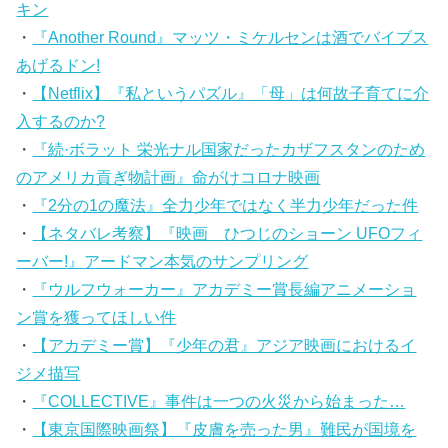
キン
・
『Another Round』マッツ・ミケルセンは酒でバイブス
あげるドン!
・
【Netflix】『私というパズル』「母」は何故子育てに介
入するのか?
・
『続·ボラット 栄光ナル国家だったカザフスタンのため
のアメリカ貢ぎ物計画』命がけコロナ映画
・
『2分の1の魔法』全力少年ではなく半力少年だった件
・
【ネタバレ考察】『映画 ひつじのショーン UFOフィ
ーバー!』アードマン本気のサンプリング
・
『ウルフウォーカー』アカデミー賞長編アニメーショ
ン賞を獲ってほしい件
・
【アカデミー賞】『少年の君』アジア映画におけるイ
ジメ描写
・
『COLLECTIVE』事件は一つの火災から始まった…
・
【東京国際映画祭】『皮膚を売った男』難民が国境を