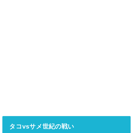
タコvsサメ世紀の戦い