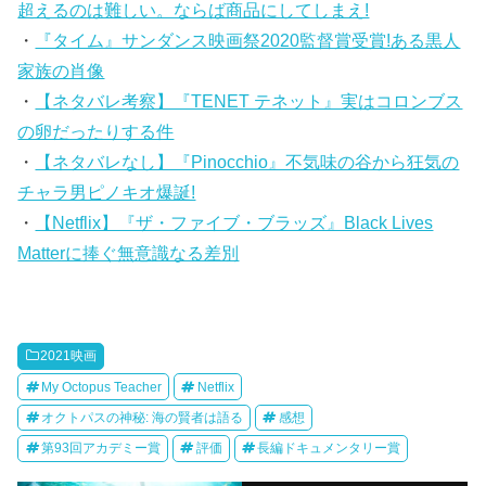
超えるのは難しい。ならば商品にしてしまえ!
・
『タイム』サンダンス映画祭2020監督賞受賞!ある黒人
家族の肖像
・
【ネタバレ考察】『TENET テネット』実はコロンブス
の卵だったりする件
・
【ネタバレなし】『Pinocchio』不気味の谷から狂気の
チャラ男ピノキオ爆誕!
・
【Netflix】『ザ・ファイブ・ブラッズ』Black Lives
Matterに捧ぐ無意識なる差別
2021映画
My Octopus Teacher
Netflix
オクトパスの神秘: 海の賢者は語る
感想
第93回アカデミー賞
評価
長編ドキュメンタリー賞