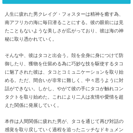
人生に疲れた男クレイグ・フォスターは精神を癒す為、
南アフリカの海に毎日潜ることにする。彼の眼前には見
たこともないような美しさが広がっており、彼は海の神
秘に取り憑かれていく。
そんな中、彼はタコと出会う。殻を全身に身につけて防
御したり、獲物を仕留める為に巧妙な技を駆使するタコ
に魅了された彼は、タコとコミュニケーションを取り始
める。ただ、間合いが非常に難しく、中々思うように対
話ができない。しかし、やがて彼の手にタコが触れコン
タクトを取り始めた。これにより二人は友情や愛情を超
えた関係に発展していく。
本作は人間関係に疲れた男が、タコを通じて再び対話の
感覚を取り戻していく過程を追ったニッチなドキュメン