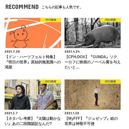
RECOMMEND
こちらの記事も人気です。
2021映画
2021映画
2021.7.28
2021.4.24
【ドン・ハーツフェルト特集】
【CPH:DOX】『GUNDA』ソク
『明日の世界』原始的無意識への
ーロフに映画のノーベル賞を与え
渇望
たいと…
2021映画
2021映画
2021.3.7
2021.1.20
【ネタバレ考察】『太陽は動かな
【MyFFF】『ジュゼップ』絵の
い』あの二段階認証なんだ?
世界は神聖不可侵