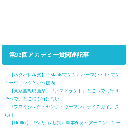
第93回アカデミー賞関連記事
・
【ネタバレ考察】『Mank/マンク』ハーマン・J・マン
キーウィッツという磁場
・
【東京国際映画祭】『ノマドランド』どこへでも行け
そうで、どこにも行けない
・
『プロミシング・ヤング・ウーマン』ナイスガイよさ
らば
・
【Netflix】『シカゴ7裁判』脚本が笑うアーロン・ソー