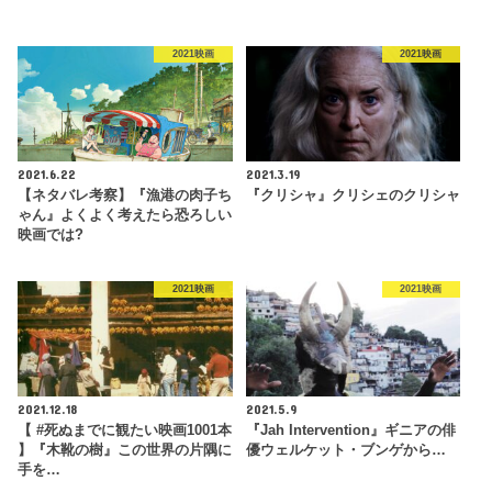
2021映画
2021映画
2021.6.22
2021.3.19
【ネタバレ考察】『漁港の肉子ち
『クリシャ』クリシェのクリシャ
ゃん』よくよく考えたら恐ろしい
映画では?
2021映画
2021映画
2021.12.18
2021.5.9
【 #死ぬまでに観たい映画1001本
『Jah Intervention』ギニアの俳
】『木靴の樹』この世界の片隅に
優ウェルケット・ブンゲから…
手を…