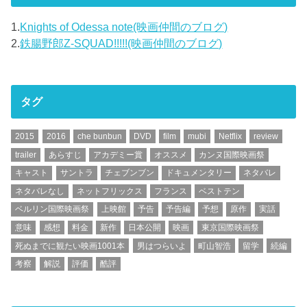
1.
Knights of Odessa note(映画仲間のブログ)
2.
鉄腸野郎Z-SQUAD!!!!!(映画仲間のブログ)
タグ
2015
2016
che bunbun
DVD
film
mubi
Netflix
review
trailer
あらすじ
アカデミー賞
オススメ
カンヌ国際映画祭
キャスト
サントラ
チェブンブン
ドキュメンタリー
ネタバレ
ネタバレなし
ネットフリックス
フランス
ベストテン
ベルリン国際映画祭
上映館
予告
予告編
予想
原作
実話
意味
感想
料金
新作
日本公開
映画
東京国際映画祭
死ぬまでに観たい映画1001本
男はつらいよ
町山智浩
留学
続編
考察
解説
評価
酷評