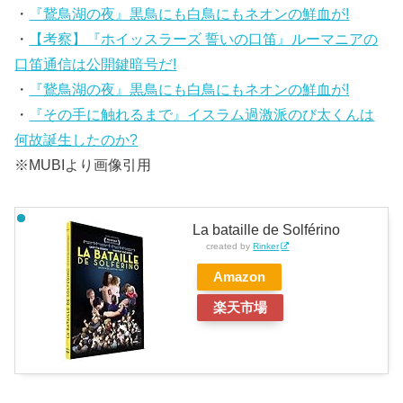
・
『鵞鳥湖の夜』黒鳥にも白鳥にもネオンの鮮血が!
・
【考察】『ホイッスラーズ 誓いの口笛』ルーマニアの
口笛通信は公開鍵暗号だ!
・
『鵞鳥湖の夜』黒鳥にも白鳥にもネオンの鮮血が!
・
『その手に触れるまで』イスラム過激派のび太くんは
何故誕生したのか?
※MUBIより画像引用
La bataille de Solférino
created by
Rinker
Amazon
楽天市場