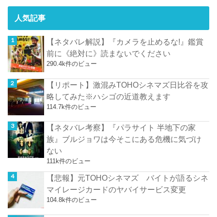
人気記事
【ネタバレ解説】『カメラを止めるな!』鑑賞
前に《絶対に》読まないでください
290.4k件のビュー
【リポート】激混みTOHOシネマズ日比谷を攻
略してみた※ハシゴの近道教えます
114.7k件のビュー
【ネタバレ考察】『パラサイト 半地下の家
族』ブルジョワは今そこにある危機に気づけ
ない
111k件のビュー
【悲報】元TOHOシネマズ バイトが語るシネ
マイレージカードのヤバイサービス変更
104.8k件のビュー