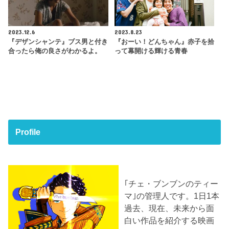
2023.12.6
2023.8.23
『デザンシャンテ』ブス男と付き
『おーい！どんちゃん』赤子を拾
合ったら俺の良さがわかるよ。
って幕開ける輝ける青春
Profile
｢チェ・ブンブンのティー
マ｣の管理人です。1日1本
過去、現在、未来から面
白い作品を紹介する映画