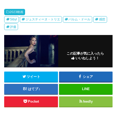
2023映画
Sibyl
ジュスティーヌ・トリエ
パルム・ドール
感想
評価
この記事が気に入ったら
いいねしよう！
ツイート
シェア
はてブ
LINE
1
Pocket
feedly