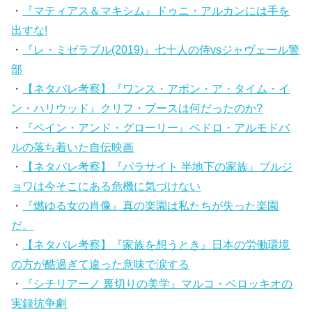
・
『マティアス＆マキシム』ドゥニ・アルカンには手を
出すな!
・
『レ・ミゼラブル(2019)』七十人の侍vsジャヴェール警
部
・
【ネタバレ考察】『ワンス・アポン・ア・タイム・イ
ン・ハリウッド』クリフ・ブースは何だったのか?
・
『ペイン・アンド・グローリー』ペドロ・アルモドバ
ルの落ち着いた自伝映画
・
【ネタバレ考察】『パラサイト 半地下の家族』ブルジ
ョワは今そこにある危機に気づけない
・
『燃ゆる女の肖像』真の楽園は私たちが失った楽園
だ。
・
【ネタバレ考察】『家族を想うとき』日本の労働環境
の方が酷過ぎて違った意味で涙する
・
『シチリアーノ 裏切りの美学』マルコ・ベロッキオの
実録抗争劇