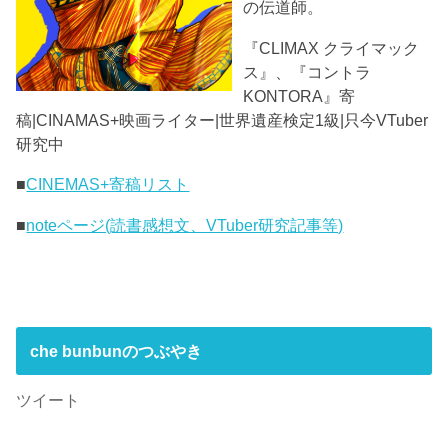
の伝道師。
『CLIMAX クライマック
ス』、『コントラ
KONTORA』寄
稿|CINAMAS+映画ライター|世界遺産検定1級|只今VTuber
研究中
■
CINEMAS+寄稿リスト
■
noteページ(読書感想文、VTuber研究記事等)
che bunbunのつぶやき
ツイート