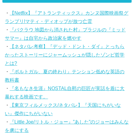
・
【Netflix】『アトランティックス』カンヌ国際映画祭グ
ランプリ!マティ・ディオップが放つ亡霊
・
『バクラウ 地図から消された村』ブラジルの『ミッド
サマー』は自宅から政治家を燃やす
・
【ネタバレ考察】『デッド・ドント・ダイ』とっちら
かったストーリーにジャームッシュが隠したゾンビ哲学
とは?
・
『ポルトガル、夏の終わり』テンション低めな英語の
教科書
・
『名もなき生涯』NOSTAL自慰の巨匠が実話を盾に大
暴れする映画です。
・
【東京フィルメックス/ネタバレ】『天国にちがいな
い』傑作にちがいない
・
『Little Joe/リトル・ジョー』”あした”のジョーはみんな
を虜にする