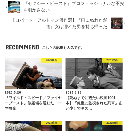
『セクシー・ビースト』プロフェッショナルな不安
を明かさない
【ロバート・アルトマン傑作選】『雨にぬれた舗
道』女は濡れた男を持ち帰った
RECOMMEND
こちらの記事も人気です。
2023映画
2023映画
2023.5.20
2023.6.28
『ワイルド・スピード／ファイヤ
【死ぬまでに観たい映画1001
ーブースト』修羅場を通じたロー
本】『厳重に監視された列車』あ
マ観光
と少しでキス…
2023映画
2023映画