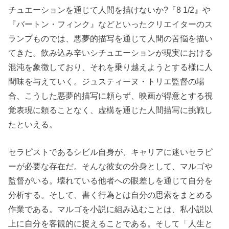
チュエーションを通じて人間を描けないか?『8 1/2』や
『バートン・フィンク』などといったクリエイターのス
ランプものでは、悪夢的描写を通じて人間の苦悩を描い
てきた。飲み込み辛いシチュエーションが現実における
混沌を象徴しており、それを乗り越えようとする様に人
間味を与えていく。ジュスティーヌ・トリエ監督の場
合、こうした悪夢的描写に頼らず、映画が得意とする視
覚表現に頼ることなく、虚構を通じた人間描写に挑戦し
たといえる。
セラピストであるシビル自身が、キャリアに迷いセラピ
ーが必要な存在だ。そんな彼女の分身として、マルゴや
監督がいる。壊れている他者への眼差しを通じて自分を
分析する。そして、書く行為とは自分の思索をまとめる
作業である。マルゴを小説に組み込むことは、私小説以
上に自分を客観的に捉えることである。そして「人生と