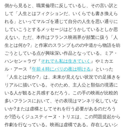
側から見ると、職業倫理に反しているし、その言い訳と
して「人生とはフィクションだ、いくらでも書き換えら
れる」といってマルゴを通じて自分の人生を思い通りに
していこうとするメッセージはどうかしているとしか思
えない。ただ、本作はフランス映画界が頻繁に扱う「人
生とは何か?」と作家のスランプものの中道から物語を紡
ごうとしている点が興味深い作品となっている。ミア・
ハンセン＝ラヴ『
それでも私は生きていく
』やミカエ
ル・アース『
午前４時にパリの夜は明ける
』といった
「人生とは何か?」は、未来が見えない状況での足掻きを
リアルに描いている。そのため、主人公と類似の境遇に
いる人が観ると共感するだろう。この手の映画が比較的
多いフランスにおいて、その表現はマンネリ化していな
いか?または虚構としてそれを行う必要があるのだろう
か?恐らくジュスティーヌ・トリエは、この問題提起から
作劇を行なっている。映画は虚構である。存在しないシ