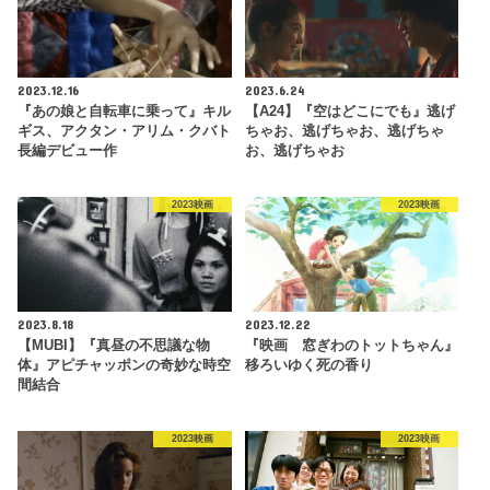
2023.12.16
2023.6.24
『あの娘と自転車に乗って』キル
【A24】『空はどこにでも』逃げ
ギス、アクタン・アリム・クバト
ちゃお、逃げちゃお、逃げちゃ
長編デビュー作
お、逃げちゃお
2023映画
2023映画
2023.8.18
2023.12.22
【MUBI】『真昼の不思議な物
『映画 窓ぎわのトットちゃん』
体』アピチャッポンの奇妙な時空
移ろいゆく死の香り
間結合
2023映画
2023映画