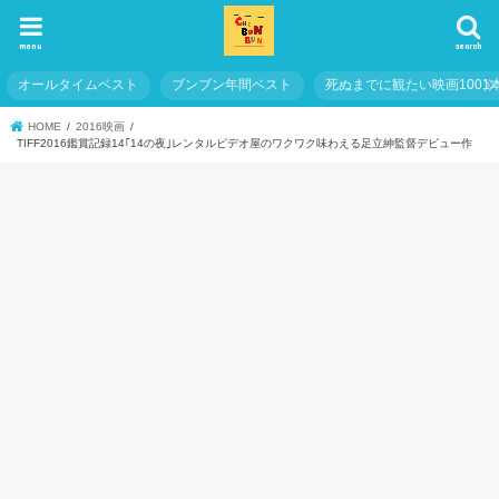
menu
search
オールタイムベスト
ブンブン年間ベスト
死ぬまでに観たい映画1001
HOME
2016映画
TIFF2016鑑賞記録14｢14の夜｣レンタルビデオ屋のワクワク味わえる足立紳監督デビュー作