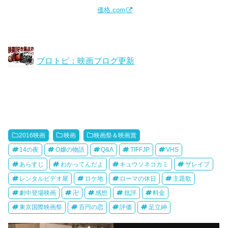
価格.com
ブロトピ：映画ブログ更新
2016映画
映画
映画祭＆映画賞
14の夜
O嬢の物語
Q&A
TIFFJP
VHS
あらすじ
わかってんだよ
キュウソネコカミ
ザレイプ
レンタルビデオ屋
ロケ地
ローマの休日
主題歌
劇中登場映画
卍
感想
批評
料金
東京国際映画祭
百円の恋
評価
足立紳