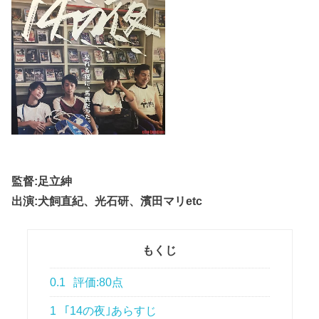
監督:足立紳
出演:犬飼直紀、光石研、濱田マリetc
もくじ
0.1
評価:80点
1
｢14の夜｣あらすじ