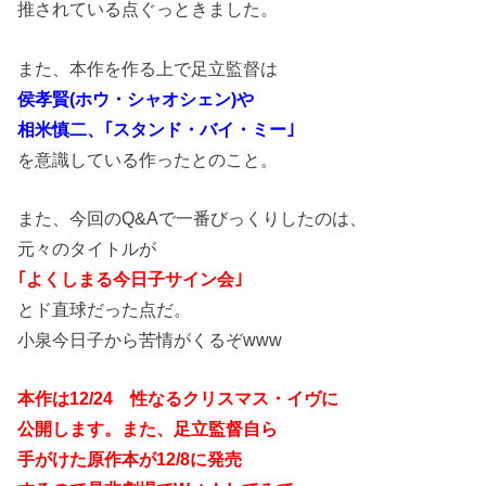
推されている点ぐっときました。
また、本作を作る上で足立監督は
侯孝賢(ホウ・シャオシェン)や
相米慎二、｢スタンド・バイ・ミー｣
を意識している作ったとのこと。
また、今回のQ&Aで一番びっくりしたのは、
元々のタイトルが
｢よくしまる今日子サイン会｣
とド直球だった点だ。
小泉今日子から苦情がくるぞwww
本作は12/24 性なるクリスマス・イヴに
公開します。また、足立監督自ら
手がけた原作本が12/8に発売