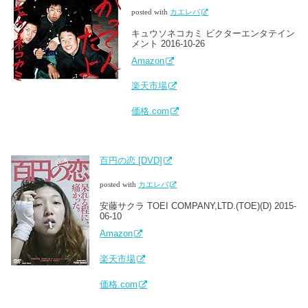
posted with
カエレバ
キュウソネコカミ ビクターエンタテイン
メント 2016-10-26
Amazon
楽天市場
価格.com
百円の恋 [DVD]
posted with
カエレバ
安藤サクラ TOEI COMPANY,LTD.(TOE)(D) 2015-
06-10
Amazon
楽天市場
価格.com