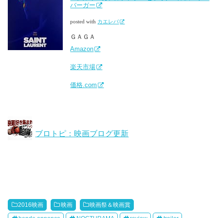
バーガー
posted with
カエレバ
ＧＡＧＡ
Amazon
楽天市場
価格.com
ブロトピ：映画ブログ更新
2016映画
映画
映画祭＆映画賞