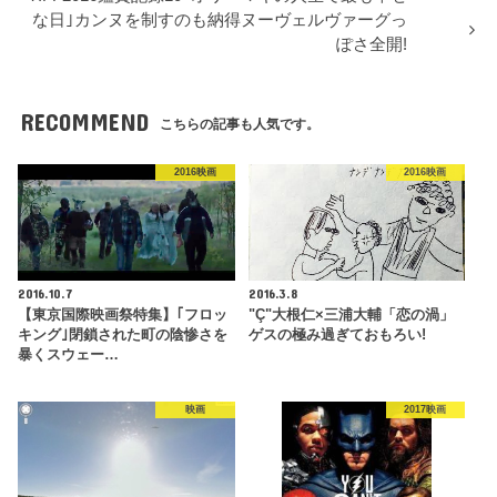
な日｣カンヌを制すのも納得ヌーヴェルヴァーグっ
ぽさ全開!
RECOMMEND
こちらの記事も人気です。
2016映画
2016映画
2016.10.7
2016.3.8
【東京国際映画祭特集】｢フロッ
"Ç"大根仁×三浦大輔「恋の渦」
キング｣閉鎖された町の陰惨さを
ゲスの極み過ぎておもろい!
暴くスウェー…
映画
2017映画