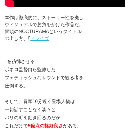
本作は徹底的に、ストーリー性を廃し
ヴィジュアルで勝負をかけた作品だ。
冒頭のNOCTURAMAというタイトル
の出し方、｢
ドライヴ
｣を彷彿させる
ボネロ監督自ら監修した
フェティッシュなサウンドで観る者を
圧倒する。
そして、冒頭10分近く登場人物は
一切話すことなく淡々と
パリの町を動き回るのだが
これだけで
5億点の格好良さ
がある。