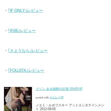
・
｢IF ONLY｣レビュー
・
｢灼熱｣レビュー
・
｢さようなら｣レビュー
・
｢FOUJITA｣レビュー
メゾン ある娼館の記憶 [DVD]
posted with
カエレバ
ノエミ・ルボフスキー アットエンタテインメン
ト 2012-09-05