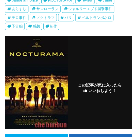
bande annonce
NOCTURAMA
review
trailer
あらすじ
サンローラン
シャルリーエブド襲撃事件
テロ事件
ノクトラマ
パリ
ベルトランボネロ
予告編
感想
新作
この記事が気に入ったら
いいねしよう！