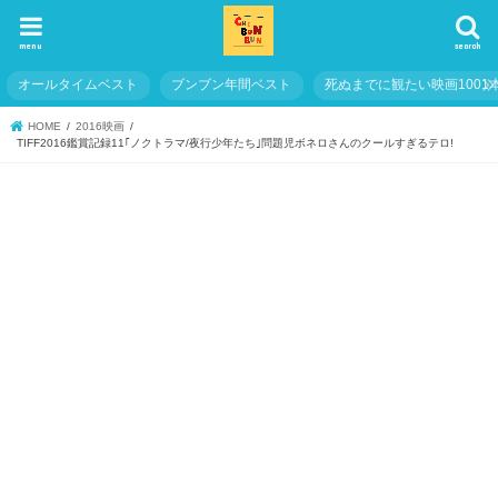
menu
search
オールタイムベスト
ブンブン年間ベスト
死ぬまでに観たい映画1001
HOME
2016映画
TIFF2016鑑賞記録11｢ノクトラマ/夜行少年たち｣問題児ボネロさんのクールすぎるテロ!