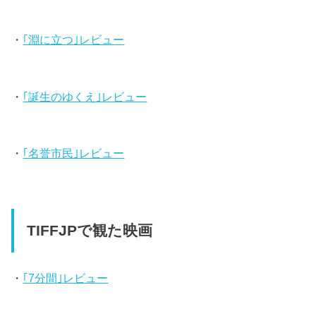
・
｢淵に立つ｣レビュー
・
｢誕生のゆくえ｣レビュー
・
｢名誉市民｣レビュー
TIFFJPで観た映画
・
｢7分間｣レビュー