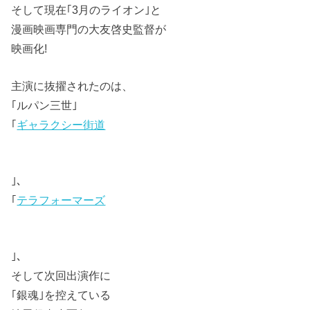
そして現在｢3月のライオン｣と
漫画映画専門の大友啓史監督が
映画化!
主演に抜擢されたのは、
｢ルパン三世｣
｢
ギャラクシー街道
｣、
｢
テラフォーマーズ
｣、
そして次回出演作に
｢銀魂｣を控えている