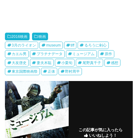
2016映画
映画
3月のライオン
museum
tiff
るろうに剣心
カエル男
プラチナデータ
ミュージアム
原作
大友啓史
妻夫木聡
小栗旬
尾野真千子
感想
東京国際映画祭
正体
野村周平
この記事が気に入ったら
いいねしよう！