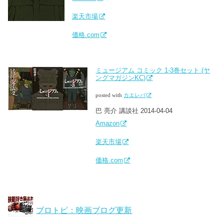
楽天市場
価格.com
ミュージアム コミック 1-3巻セット (ヤ
ングマガジンKC)
posted with
カエレバ
巴 亮介 講談社 2014-04-04
Amazon
楽天市場
価格.com
ブロトピ：映画ブログ更新