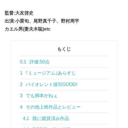
監督:大友啓史
出演:小栗旬、尾野真千子、野村周平
カエル男(妻夫木聡)etc
もくじ
0.1
評価:50点
1
｢ミュージアム｣あらすじ
2
バイオレント描写GOOD!
3
でも脚本がねぇ
4
その他上映作品とレビュー
4.1
既に鑑賞済み作品