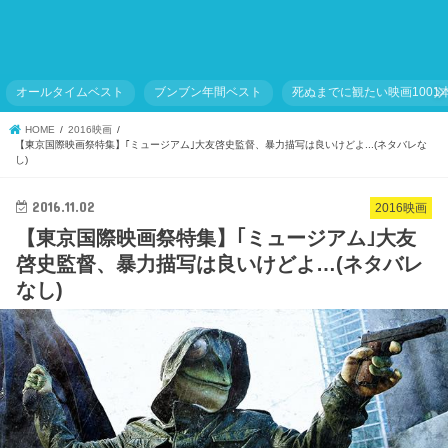
オールタイムベスト
ブンブン年間ベスト
死ぬまでに観たい映画1001
HOME
2016映画
【東京国際映画祭特集】｢ミュージアム｣大友啓史監督、暴力描写は良いけどよ...(ネタバレな
し)
2016.11.02
2016映画
【東京国際映画祭特集】｢ミュージアム｣大友
啓史監督、暴力描写は良いけどよ…(ネタバレ
なし)