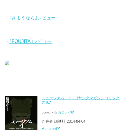
・
｢さようなら｣レビュー
・
｢FOUJITA｣レビュー
ミュージアム（１） (ヤングマガジンコミック
ス)
posted with
カエレバ
巴亮介 講談社 2014-04-04
Amazon