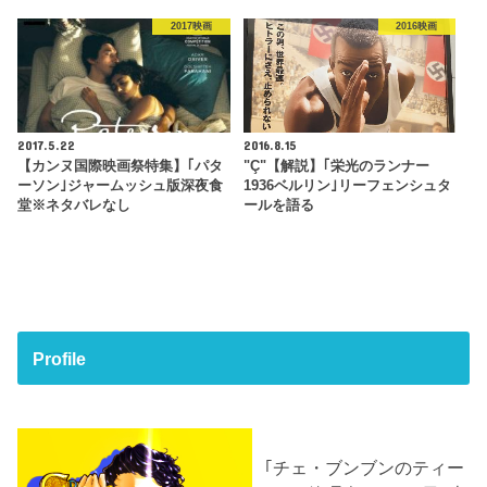
2017映画
2016映画
2017.5.22
2016.8.15
【カンヌ国際映画祭特集】｢パタ
"Ç"【解説】｢栄光のランナー
ーソン｣ジャームッシュ版深夜食
1936ベルリン｣リーフェンシュタ
堂※ネタバレなし
ールを語る
Profile
｢チェ・ブンブンのティー