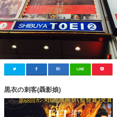
LINE
黒衣の刺客(聶影娘)