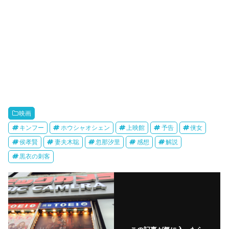
映画
キンフー
ホウシャオシェン
上映館
予告
侠女
侯孝賢
妻夫木聡
忽那汐里
感想
解説
黒衣の刺客