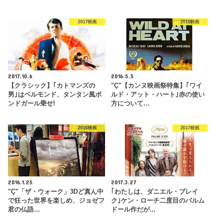
2017映画
2016映画
2017.10.6
2016.5.5
【クラシック】｢カトマンズの
"Ç"【カンヌ映画祭特集】｢ワイ
男｣はベルモンド、タンタン風ボ
ルド・アット・ハート｣赤の使い
ンドガール乗せ!
方について…
2016映画
2017映画
2016.1.25
2017.3.27
"Ç"「ザ・ウォーク」3Dど真ん中
｢わたしは、ダニエル・ブレイ
で狂った世界を楽しめ、ジョゼフ
ク｣ケン・ローチ二度目のパルム
君の仏語…
ドール作だが...