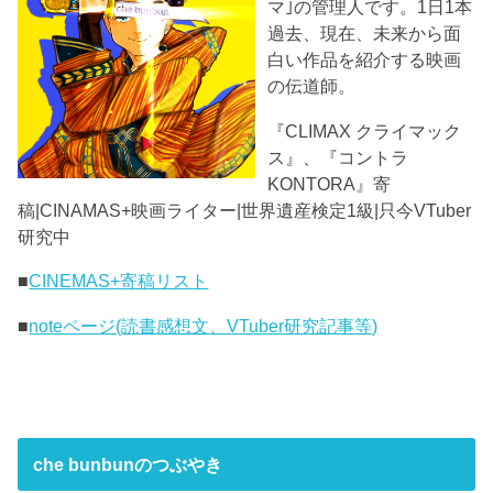
マ｣の管理人です。1日1本
過去、現在、未来から面
白い作品を紹介する映画
の伝道師。
『CLIMAX クライマック
ス』、『コントラ
KONTORA』寄
稿|CINAMAS+映画ライター|世界遺産検定1級|只今VTuber
研究中
■
CINEMAS+寄稿リスト
■
noteページ(読書感想文、VTuber研究記事等)
che bunbunのつぶやき