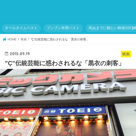
オールタイムベスト
ブンブン年間ベスト
死ぬまでに観たい映画1001
HOME
映画
”Ç”伝統芸能に惑わされるな「黒衣の刺客」
2015.09.19
映画
”Ç”伝統芸能に惑わされるな「黒衣の刺客」