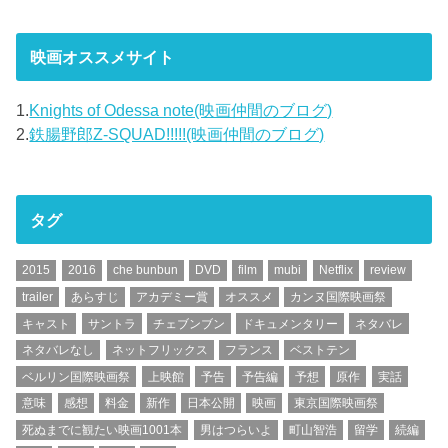
映画オススメサイト
1.
Knights of Odessa note(映画仲間のブログ)
2.
鉄腸野郎Z-SQUAD!!!!!(映画仲間のブログ)
タグ
2015
2016
che bunbun
DVD
film
mubi
Netflix
review
trailer
あらすじ
アカデミー賞
オススメ
カンヌ国際映画祭
キャスト
サントラ
チェブンブン
ドキュメンタリー
ネタバレ
ネタバレなし
ネットフリックス
フランス
ベストテン
ベルリン国際映画祭
上映館
予告
予告編
予想
原作
実話
意味
感想
料金
新作
日本公開
映画
東京国際映画祭
死ぬまでに観たい映画1001本
男はつらいよ
町山智浩
留学
続編