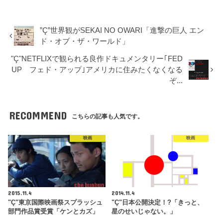
”Ç”世界観がSEKAI NO OWARI「進撃の巨人 エン
ド・オブ・ザ・ワールド」
"Ç"NETFLIXで観られる良作ドキュメンタリー｢FED
UP フェド・アップ｣アメリカに住みたくなくなる
ぞ...
RECOMMEND
こちらの記事も人気です。
映画
映画
2015.11.4
2014.11.4
"Ç"東京国際映画祭スプラッシュ
"Ç"日本公開決定！?「きっと、
部門作品賞受賞「ケンとカズ」
星のせいじゃない。」