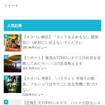
ツイート
人気記事
【ネタバレ解説】『カメラを止めるな!』鑑賞
前に《絶対に》読まないでください
290.4k件のビュー
【リポート】激混みTOHOシネマズ日比谷を攻
略してみた※ハシゴの近道教えます
114.7k件のビュー
【ネタバレ考察】『パラサイト 半地下の家
族』ブルジョワは今そこにある危機に気づけ
ない
111k件のビュー
【悲報】元TOHOシネマズ バイトが語るシネ