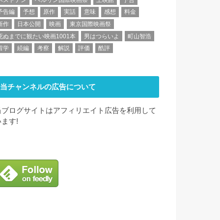
予告編
予想
原作
実話
意味
感想
料金
新作
日本公開
映画
東京国際映画祭
死ぬまでに観たい映画1001本
男はつらいよ
町山智浩
留学
続編
考察
解説
評価
酷評
当チャンネルの広告について
当ブログサイトはアフィリエイト広告を利用して
います!