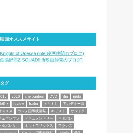
映画オススメサイト
Knights of Odessa note(映画仲間のブログ)
鉄腸野郎Z-SQUAD!!!!!(映画仲間のブログ)
タグ
2015
2016
che bunbun
DVD
film
mubi
etflix
review
trailer
あらすじ
アカデミー賞
オススメ
カンヌ国際映画祭
キャスト
サントラ
チェブンブン
ドキュメンタリー
ネタバレ
ネタバレなし
ネットフリックス
フランス
ベストテン
ベルリン国際映画祭
上映館
予告