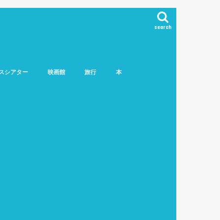
search
スシアター
映画館
旅行
本