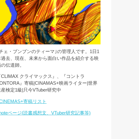
｢チェ・ブンブンのティーマ｣の管理人です。1日1
本過去、現在、未来から面白い作品を紹介する映
画の伝道師。
『CLIMAX クライマックス』、『コントラ
ONTORA』寄稿|CINAMAS+映画ライター|世界
産検定1級|只今VTuber研究中
CINEMAS+寄稿リスト
noteページ(読書感想文、VTuber研究記事等)