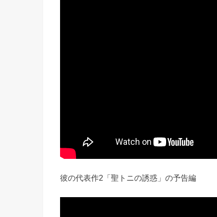
彼の代表作2「聖トニの誘惑」の予告編