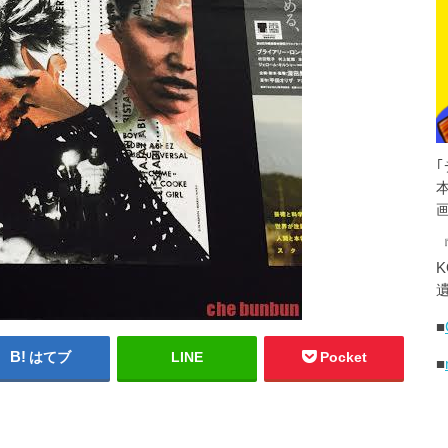
K
遺
■
はてブ
LINE
Pocket
■