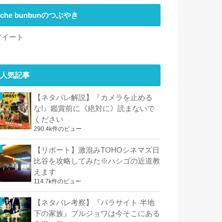
che bunbunのつぶやき
ツイート
人気記事
【ネタバレ解説】『カメラを止める
な!』鑑賞前に《絶対に》読まないで
ください
290.4k件のビュー
【リポート】激混みTOHOシネマズ日
比谷を攻略してみた※ハシゴの近道教
えます
114.7k件のビュー
【ネタバレ考察】『パラサイト 半地
下の家族』ブルジョワは今そこにある