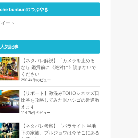
che bunbunのつぶやき
ツイート
人気記事
【ネタバレ解説】『カメラを止める
な!』鑑賞前に《絶対に》読まないで
ください
290.4k件のビュー
【リポート】激混みTOHOシネマズ日
比谷を攻略してみた※ハシゴの近道教
えます
114.7k件のビュー
【ネタバレ考察】『パラサイト 半地
下の家族』ブルジョワは今そこにある