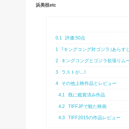
浜美枝etc
0.1
評価:50点
1
｢キングコング対ゴジラ｣あらす
2
キングコングとゴジラ欲張りム
3
ラストが…!
4
その他上映作品とレビュー
4.1
既に鑑賞済み作品
4.2
TIFFJPで観た映画
4.3
TIFF2015の作品レビュー