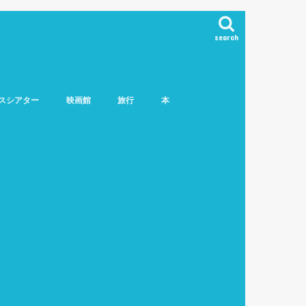
search
スシアター
映画館
旅行
本