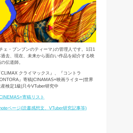
｢チェ・ブンブンのティーマ｣の管理人です。1日1
本過去、現在、未来から面白い作品を紹介する映
画の伝道師。
『CLIMAX クライマックス』、『コントラ
ONTORA』寄稿|CINAMAS+映画ライター|世界
産検定1級|只今VTuber研究中
CINEMAS+寄稿リスト
noteページ(読書感想文、VTuber研究記事等)