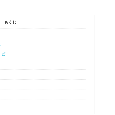
もくじ
じ
ービー