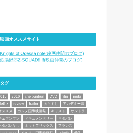
映画オススメサイト
Knights of Odessa note(映画仲間のブログ)
鉄腸野郎Z-SQUAD!!!!!(映画仲間のブログ)
タグ
2015
2016
che bunbun
DVD
film
mubi
etflix
review
trailer
あらすじ
アカデミー賞
オススメ
カンヌ国際映画祭
キャスト
サントラ
チェブンブン
ドキュメンタリー
ネタバレ
ネタバレなし
ネットフリックス
フランス
ベストテン
ベルリン国際映画祭
上映館
予告