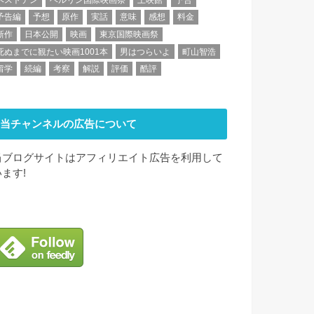
予告編
予想
原作
実話
意味
感想
料金
新作
日本公開
映画
東京国際映画祭
死ぬまでに観たい映画1001本
男はつらいよ
町山智浩
留学
続編
考察
解説
評価
酷評
当チャンネルの広告について
当ブログサイトはアフィリエイト広告を利用して
います!