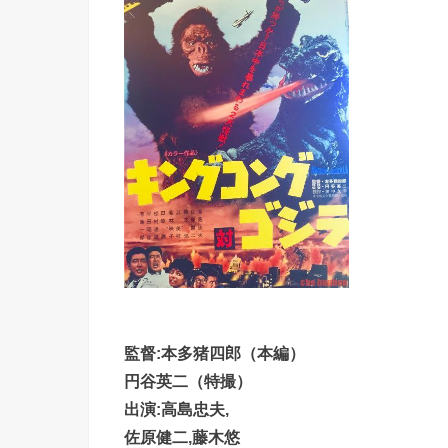
監督:本多猪四郎（本編）
円谷英二（特撮）
出演:高島忠夫,
佐原健二,藤木悠