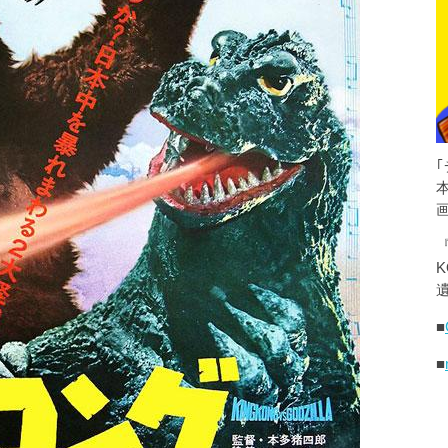
K
遺
■
■