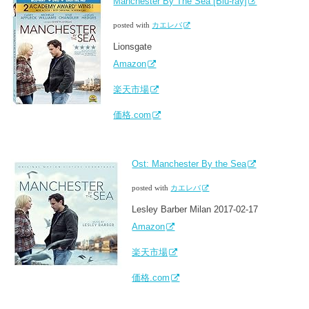
Manchester By The Sea [Blu-ray]
posted with
カエレバ
Lionsgate
Amazon
楽天市場
価格.com
Ost: Manchester By the Sea
posted with
カエレバ
Lesley Barber Milan 2017-02-17
Amazon
楽天市場
価格.com