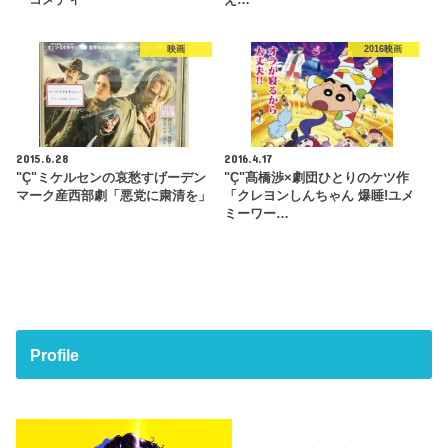
映画
2016映画
2015.6.28
2016.4.17
"Ç"ミケルセンの哀愁すげーデン
"Ç"髙橋渉×劇団ひとりのケツ作
マーク産西部劇「悪党に粛清を」
「クレヨンしんちゃん 爆睡!ユメ
ミーワー…
Profile