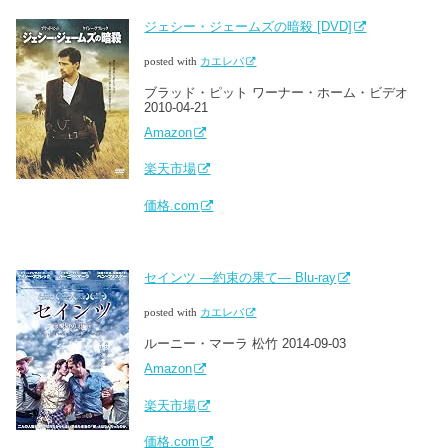
ジェシー・ジェームズの暗殺 [DVD]
posted with
カエレバ
ブラッド・ピット ワーナー・ホーム・ビデオ
2010-04-21
Amazon
楽天市場
価格.com
セインツ ―約束の果て― Blu-ray
posted with
カエレバ
ルーニー・マーラ 松竹 2014-09-03
Amazon
楽天市場
価格.com