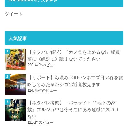
ツイート
人気記事
【ネタバレ解説】『カメラを止めるな!』鑑賞
前に《絶対に》読まないでください
290.4k件のビュー
【リポート】激混みTOHOシネマズ日比谷を攻
略してみた※ハシゴの近道教えます
114.7k件のビュー
【ネタバレ考察】『パラサイト 半地下の家
族』ブルジョワは今そこにある危機に気づけ
ない
111k件のビュー