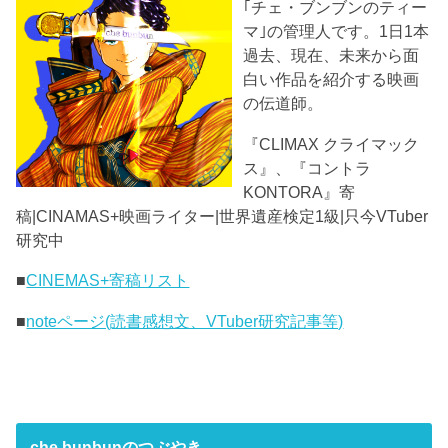
｢チェ・ブンブンのティー
マ｣の管理人です。1日1本
過去、現在、未来から面
白い作品を紹介する映画
の伝道師。
『CLIMAX クライマック
ス』、『コントラ
KONTORA』寄
稿|CINAMAS+映画ライター|世界遺産検定1級|只今VTuber
研究中
■
CINEMAS+寄稿リスト
■
noteページ(読書感想文、VTuber研究記事等)
che bunbunのつぶやき