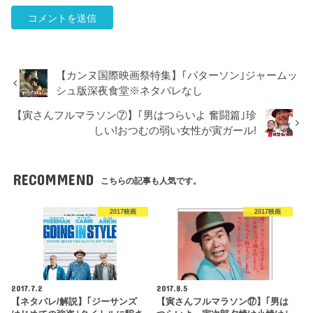
【カンヌ国際映画祭特集】｢パターソン｣ジャームッ
シュ版深夜食堂※ネタバレなし
【寅さんフルマラソン⑦】｢男はつらいよ 奮闘篇｣珍
しい!おつむの弱い女性が寅ガール!
RECOMMEND
こちらの記事も人気です。
2017映画
2017映画
2017.7.2
2017.8.5
【ネタバレ/解説】｢ジーサンズ
【寅さんフルマラソン⑰】｢男は