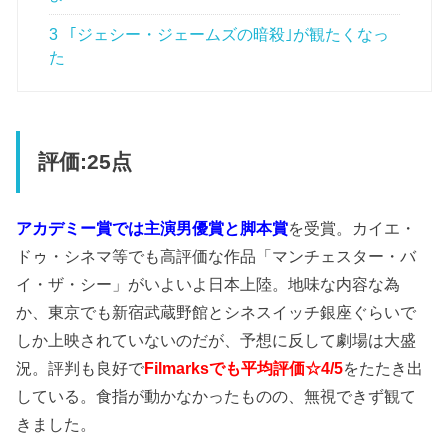
3
｢ジェシー・ジェームズの暗殺｣が観たくなっ
た
評価:25点
アカデミー賞では主演男優賞と脚本賞
を受賞。カイエ・
ドゥ・シネマ等でも高評価な作品「マンチェスター・バ
イ・ザ・シー」がいよいよ日本上陸。地味な内容な為
か、東京でも新宿武蔵野館とシネスイッチ銀座ぐらいで
しか上映されていないのだが、予想に反して劇場は大盛
況。評判も良好で
Filmarksでも平均評価☆4/5
をたたき出
している。食指が動かなかったものの、無視できず観て
きました。