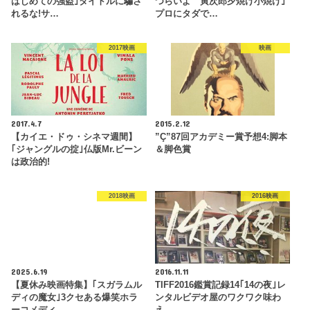
はじめての強盗｣タイトルに騙さ
つらいよ 寅次郎夕焼け小焼け｣
れるな!サ…
プロにタダで…
2017映画
映画
2017.4.7
2015.2.12
【カイエ・ドゥ・シネマ週間】
”Ç”87回アカデミー賞予想4:脚本
｢ジャングルの掟｣仏版Mr.ビーン
＆脚色賞
は政治的!
2018映画
2016映画
2025.6.19
2016.11.11
【夏休み映画特集】｢スガラムル
TIFF2016鑑賞記録14｢14の夜｣レ
ディの魔女｣3クセある爆笑ホラ
ンタルビデオ屋のワクワク味わ
ーコメディ
え…