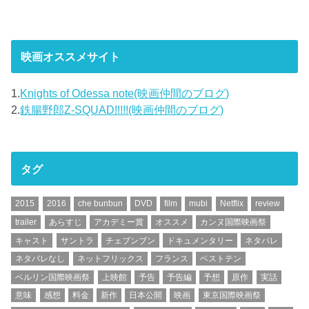
映画オススメサイト
1.
Knights of Odessa note(映画仲間のブログ)
2.
鉄腸野郎Z-SQUAD!!!!!(映画仲間のブログ)
タグ
2015
2016
che bunbun
DVD
film
mubi
Netflix
review
trailer
あらすじ
アカデミー賞
オススメ
カンヌ国際映画祭
キャスト
サントラ
チェブンブン
ドキュメンタリー
ネタバレ
ネタバレなし
ネットフリックス
フランス
ベストテン
ベルリン国際映画祭
上映館
予告
予告編
予想
原作
実話
意味
感想
料金
新作
日本公開
映画
東京国際映画祭