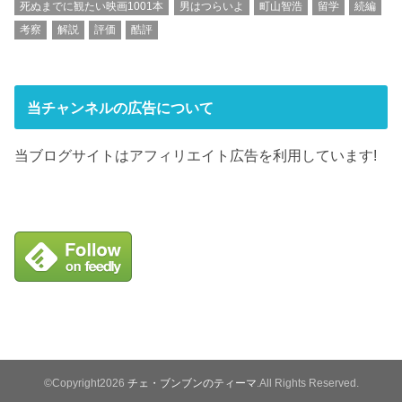
死ぬまでに観たい映画1001本
男はつらいよ
町山智浩
留学
続編
考察
解説
評価
酷評
当チャンネルの広告について
当ブログサイトはアフィリエイト広告を利用しています!
©Copyright2026
チェ・ブンブンのティーマ
.All Rights Reserved.