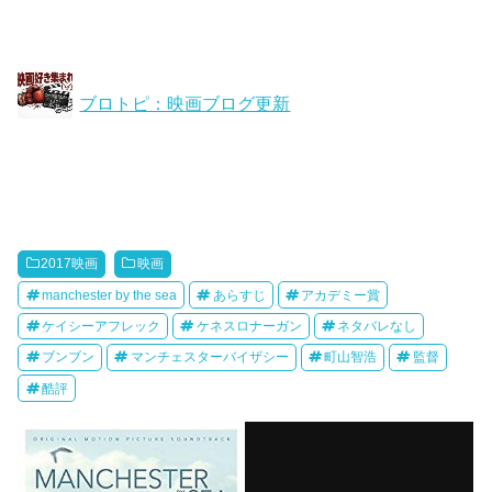
ブロトピ：映画ブログ更新
2017映画
映画
manchester by the sea
あらすじ
アカデミー賞
ケイシーアフレック
ケネスロナーガン
ネタバレなし
ブンブン
マンチェスターバイザシー
町山智浩
監督
酷評