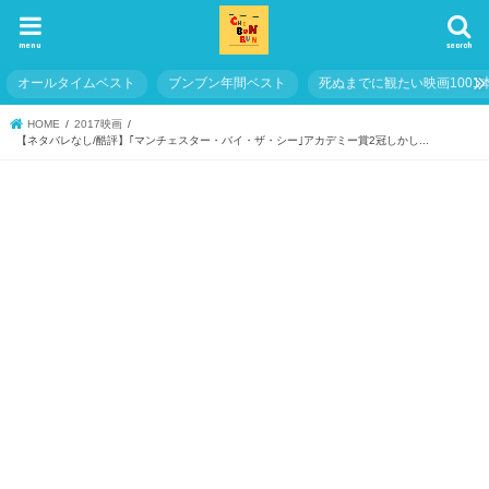
menu
search
オールタイムベスト
ブンブン年間ベスト
死ぬまでに観たい映画1001
HOME
2017映画
【ネタバレなし/酷評】｢マンチェスター・バイ・ザ・シー｣アカデミー賞2冠しかし...