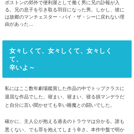
ボストンの郊外で便利屋として働く男に兄の訃報が入
る。兄の息子を引き取る羽目になった男。しかし、彼に
は故郷のマンチェスター・バイ・ザ・シーに戻れない理
由があった…
女々しくて、女々しくて、女々しく
て、
辛いよ～
私にはここ数年劇場鑑賞した作品の中でトップクラスに
退屈な作品でした。寝まい、寝まい、寝る損マンデラだ
と自分に言い聞かせても辛い睡魔との闘いでした。
確かに、主人公が抱える過去のトラウマは分かる。誰も
悪くない、でも罪を抱えてしまう辛さ。本作中盤で明か