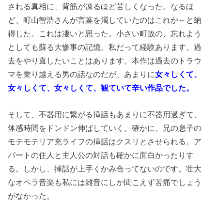
される真相に、背筋が凍るほど苦しくなった。なるほ
ど、町山智浩さんが言葉を濁していたのはこれか～と納
得した。これは凄いと思った。小さい町故の、忘れよう
としても蘇る大惨事の記憶。私だって経験あります。過
去をやり直したいことはあります。本作は過去のトラウ
マを乗り越える男の話なのだが、あまりに
女々しくて、
女々しくて、女々しくて、観ていて辛い作品でした。
そして、不器用に繋がる挿話もあまりに不器用過ぎて、
体感時間をドンドン伸ばしていく。確かに、兄の息子の
モテモテリア充ライフの挿話はクスリとさせられる。ア
パートの住人と主人公の対話も確かに面白かったりす
る。しかし、挿話が上手くかみ合ってないのです。壮大
なオペラ音楽も私には雑音にしか聞こえず苦痛でしょう
がなかった。