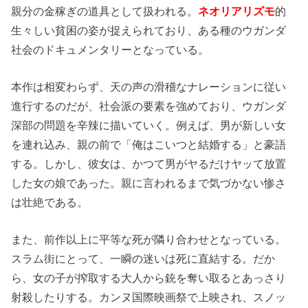
親分の金稼ぎの道具として扱われる。
ネオリアリズモ
的
生々しい貧困の姿が捉えられており、ある種のウガンダ
社会のドキュメンタリーとなっている。
本作は相変わらず、天の声の滑稽なナレーションに従い
進行するのだが、社会派の要素を強めており、ウガンダ
深部の問題を辛辣に描いていく。例えば、男が新しい女
を連れ込み、親の前で「俺はこいつと結婚する」と豪語
する。しかし、彼女は、かつて男がヤるだけヤッて放置
した女の娘であった。親に言われるまで気づかない惨さ
は壮絶である。
また、前作以上に平等な死が隣り合わせとなっている。
スラム街にとって、一瞬の迷いは死に直結する。だか
ら、女の子が搾取する大人から銃を奪い取るとあっさり
射殺したりする。カンヌ国際映画祭で上映され、スノッ