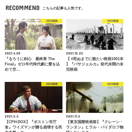
RECOMMEND
こちらの記事も人気です。
2021映画
2021映画
2021.4.28
2021.12.25
『るろうに剣心 最終章 The
【 #死ぬまでに観たい映画1001本
Final』ゼロ年代時代劇に愛を込
】『パサジェルカ』前代未聞の未
めて空…
完映画
2021映画
2021映画
2021.5.5
2021.11.5
【CPH:DOX】『ボストン市庁
【東京国際映画祭】『クレーン・
舎』ワイズマンが贈る崩壊する民
ランタン』ヒラル・バイダロフ物