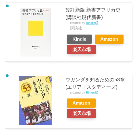
改訂新版 新書アフリカ史
(講談社現代新書)
created by
Rinker
講談社
Kindle
Amazon
楽天市場
ウガンダを知るための53章
(エリア・スタディーズ)
created by
Rinker
Amazon
楽天市場