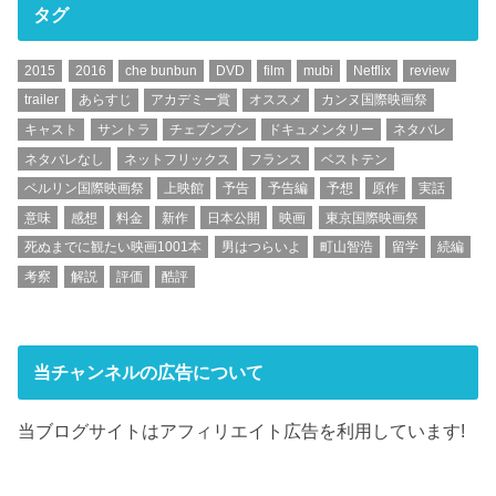
タグ
2015
2016
che bunbun
DVD
film
mubi
Netflix
review
trailer
あらすじ
アカデミー賞
オススメ
カンヌ国際映画祭
キャスト
サントラ
チェブンブン
ドキュメンタリー
ネタバレ
ネタバレなし
ネットフリックス
フランス
ベストテン
ベルリン国際映画祭
上映館
予告
予告編
予想
原作
実話
意味
感想
料金
新作
日本公開
映画
東京国際映画祭
死ぬまでに観たい映画1001本
男はつらいよ
町山智浩
留学
続編
考察
解説
評価
酷評
当チャンネルの広告について
当ブログサイトはアフィリエイト広告を利用しています!