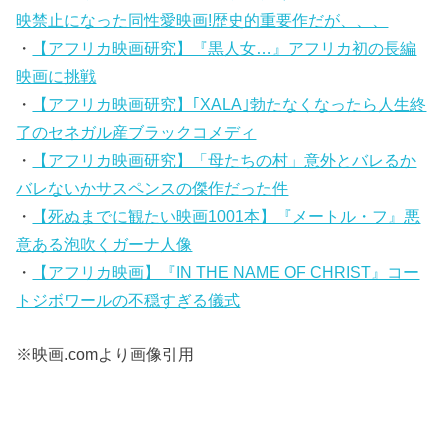
映禁止になった同性愛映画!歴史的重要作だが、、、
・
【アフリカ映画研究】『黒人女…』アフリカ初の長編
映画に挑戦
・
【アフリカ映画研究】｢XALA｣勃たなくなったら人生終
了のセネガル産ブラックコメディ
・
【アフリカ映画研究】「母たちの村」意外とバレるか
バレないかサスペンスの傑作だった件
・
【死ぬまでに観たい映画1001本】『メートル・フ』悪
意ある泡吹くガーナ人像
・
【アフリカ映画】『IN THE NAME OF CHRIST』コー
トジボワールの不穏すぎる儀式
※映画.comより画像引用