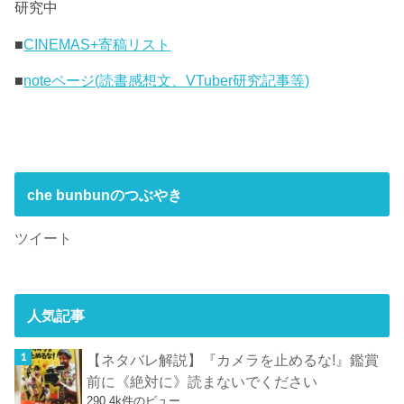
研究中
■
CINEMAS+寄稿リスト
■
noteページ(読書感想文、VTuber研究記事等)
che bunbunのつぶやき
ツイート
人気記事
【ネタバレ解説】『カメラを止めるな!』鑑賞
前に《絶対に》読まないでください
290.4k件のビュー