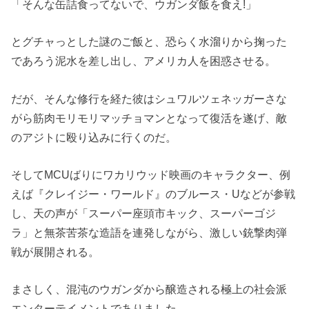
「そんな缶詰食ってないで、ウガンダ飯を食え!」
とグチャっとした謎のご飯と、恐らく水溜りから掬った
であろう泥水を差し出し、アメリカ人を困惑させる。
だが、そんな修行を経た彼はシュワルツェネッガーさな
がら筋肉モリモリマッチョマンとなって復活を遂げ、敵
のアジトに殴り込みに行くのだ。
そしてMCUばりにワカリウッド映画のキャラクター、例
えば『クレイジー・ワールド』のブルース・Uなどが参戦
し、天の声が「スーパー座頭市キック、スーパーゴジ
ラ」と無茶苦茶な造語を連発しながら、激しい銃撃肉弾
戦が展開される。
まさしく、混沌のウガンダから醸造される極上の社会派
エンターテイメントでありました。