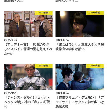
主主義への…
語らない※ネ…
2021映画
2021映画
2021.4.25
2021.10.13
【アカデミー賞】『83歳のやさ
『彼女はひとり』立教大学大学院
しいスパイ』倫理の壁を超えてみ
映像身体学科が熱い!
たww
2021映画
2021映画
2021.12.9
2021.11.23
『ジャンヌ・ダルク(リュック・
【特集ブリュノ・デュモン】『ア
ベッソン版)』神の「声」の可視
ウトサイド・サタン』神の救いは
化
悪魔の蜜