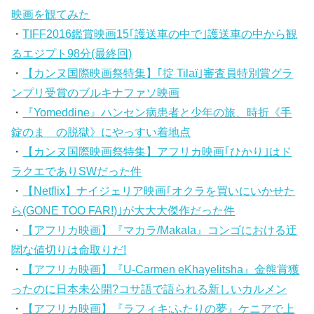
映画を観てみた
・
TIFF2016鑑賞映画15｢護送車の中で｣護送車の中から観
るエジプト98分(最終回)
・
【カンヌ国際映画祭特集】｢掟 Tilaï｣審査員特別賞グラ
ンプリ受賞のブルキナファソ映画
・
『Yomeddine』ハンセン病患者と少年の旅、時折《手
錠のまゝの脱獄》にやっすい着地点
・
【カンヌ国際映画祭特集】アフリカ映画｢ひかり｣はド
ラクエでありSWだった件
・
【Netflix】ナイジェリア映画｢オクラを買いにいかせた
ら(GONE TOO FAR!)｣が大大大傑作だった件
・
【アフリカ映画】『マカラ/Makala』コンゴにおける迂
闊な値切りは命取りだ!
・
【アフリカ映画】『U-Carmen eKhayelitsha』金熊賞獲
ったのに日本未公開?コサ語で語られる新しいカルメン
・
【アフリカ映画】『ラフィキ:ふたりの夢』ケニアで上