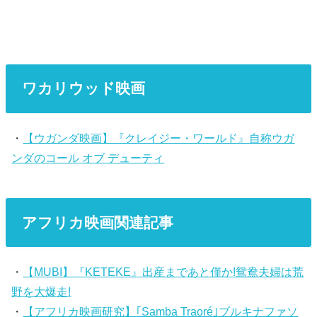
ワカリウッド映画
・
【ウガンダ映画】『クレイジー・ワールド』自称ウガ
ンダのコール オブ デューティ
アフリカ映画関連記事
・
【MUBI】『KETEKE』出産まであと僅か!鴛鴦夫婦は荒
野を大爆走!
・
【アフリカ映画研究】｢Samba Traoré｣ブルキナファソ