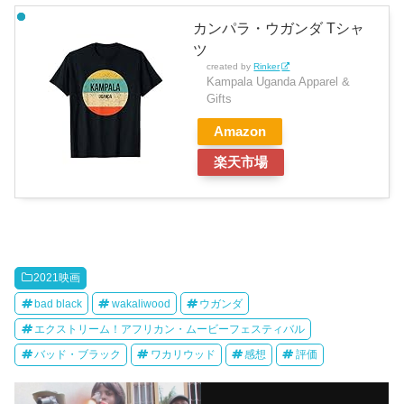
カンパラ・ウガンダ Tシャ
ツ
created by
Rinker
Kampala Uganda Apparel &
Gifts
Amazon
楽天市場
2021映画
bad black
wakaliwood
ウガンダ
エクストリーム！アフリカン・ムービーフェスティバル
バッド・ブラック
ワカリウッド
感想
評価