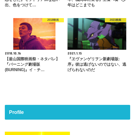
出、色をつけて…
年はどこまでも
2018映画
2021映画
2018.10.16
2021.1.15
【釜山国際映画祭・ネタバレ】
『ヱヴァンゲリヲン新劇場版:
『バーニング劇場版
序』彼は逃げないのではない、逃
(BURNING)』イ・チ…
げられないのだ
Profile