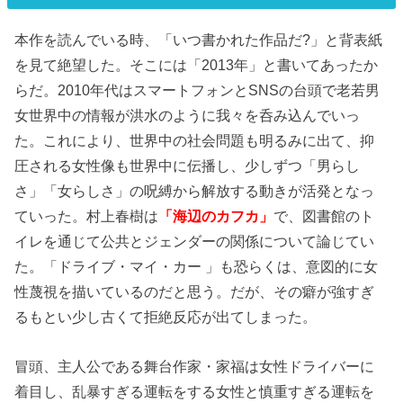
本作を読んでいる時、「いつ書かれた作品だ?」と背表紙
を見て絶望した。そこには「2013年」と書いてあったか
らだ。2010年代はスマートフォンとSNSの台頭で老若男
女世界中の情報が洪水のように我々を呑み込んでいっ
た。これにより、世界中の社会問題も明るみに出て、抑
圧される女性像も世界中に伝播し、少しずつ「男らし
さ」「女らしさ」の呪縛から解放する動きが活発となっ
ていった。村上春樹は
「海辺のカフカ」
で、図書館のト
イレを通じて公共とジェンダーの関係について論じてい
た。「ドライブ・マイ・カー 」も恐らくは、意図的に女
性蔑視を描いているのだと思う。だが、その癖が強すぎ
るもとい少し古くて拒絶反応が出てしまった。
冒頭、主人公である舞台作家・家福は女性ドライバーに
着目し、乱暴すぎる運転をする女性と慎重すぎる運転を