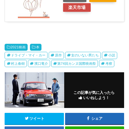
楽天市場
2021映画
本
ドライブ・マイ・カー
原作
女のいない男たち
小説
村上春樹
濱口竜介
第74回カンヌ国際映画祭
考察
この記事が気に入ったら
いいねしよう！
ツイート
シェア