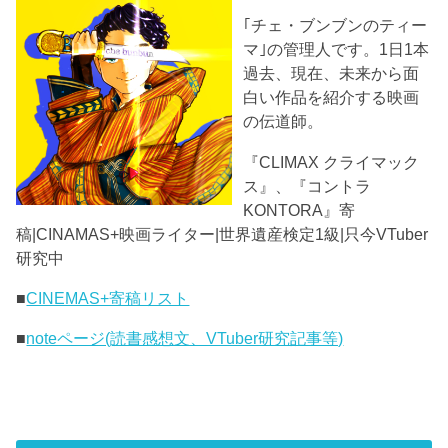
｢チェ・ブンブンのティー
マ｣の管理人です。1日1本
過去、現在、未来から面
白い作品を紹介する映画
の伝道師。
『CLIMAX クライマック
ス』、『コントラ
KONTORA』寄
稿|CINAMAS+映画ライター|世界遺産検定1級|只今VTuber
研究中
■
CINEMAS+寄稿リスト
■
noteページ(読書感想文、VTuber研究記事等)