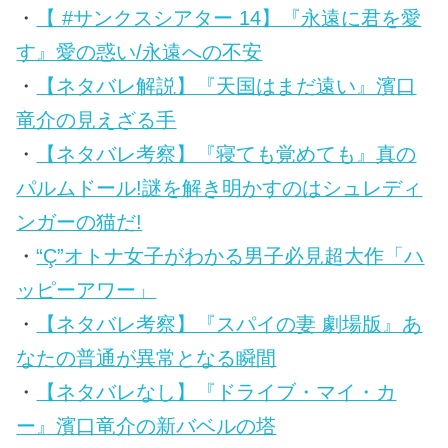
・
【 #サンクスシアター 14】『永遠に君を愛
す』愛の惑い/永遠への不安
・
【ネタバレ解説】『天国はまだ遠い』濱口
竜介の見えざる手
・
【ネタバレ考察】『寝ても覚めても』真の
パルムドール!謎を解き明かすのはシュレディ
ンガーの猫だ!
・
“Ç”オトナ女子がわかる男子必見超大作「ハ
ッピーアワー」
・
【ネタバレ考察】『スパイの妻 劇場版』あ
なたの普通が異常となる瞬間
・
【ネタバレなし】『ドライブ・マイ・カ
ー』濱口竜介の新バベルの塔