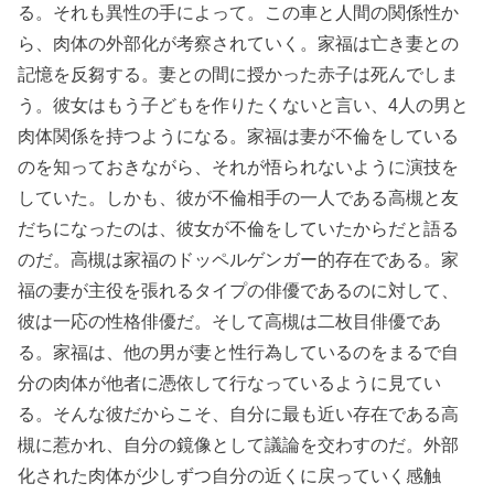
る。それも異性の手によって。この車と人間の関係性か
ら、肉体の外部化が考察されていく。家福は亡き妻との
記憶を反芻する。妻との間に授かった赤子は死んでしま
う。彼女はもう子どもを作りたくないと言い、4人の男と
肉体関係を持つようになる。家福は妻が不倫をしている
のを知っておきながら、それが悟られないように演技を
していた。しかも、彼が不倫相手の一人である高槻と友
だちになったのは、彼女が不倫をしていたからだと語る
のだ。高槻は家福のドッペルゲンガー的存在である。家
福の妻が主役を張れるタイプの俳優であるのに対して、
彼は一応の性格俳優だ。そして高槻は二枚目俳優であ
る。家福は、他の男が妻と性行為しているのをまるで自
分の肉体が他者に憑依して行なっているように見てい
る。そんな彼だからこそ、自分に最も近い存在である高
槻に惹かれ、自分の鏡像として議論を交わすのだ。外部
化された肉体が少しずつ自分の近くに戻っていく感触