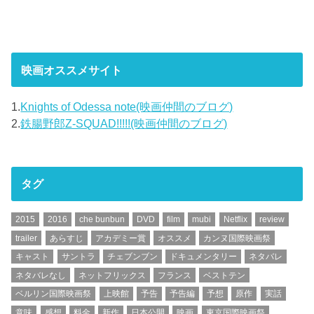
映画オススメサイト
1.
Knights of Odessa note(映画仲間のブログ)
2.
鉄腸野郎Z-SQUAD!!!!!(映画仲間のブログ)
タグ
2015
2016
che bunbun
DVD
film
mubi
Netflix
review
trailer
あらすじ
アカデミー賞
オススメ
カンヌ国際映画祭
キャスト
サントラ
チェブンブン
ドキュメンタリー
ネタバレ
ネタバレなし
ネットフリックス
フランス
ベストテン
ベルリン国際映画祭
上映館
予告
予告編
予想
原作
実話
意味
感想
料金
新作
日本公開
映画
東京国際映画祭