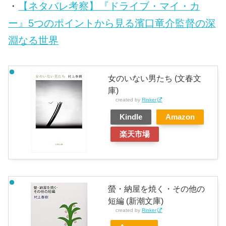
・
【ネタバレ考察】『ドライブ・マイ・カ
ー』5つのポイントから見る濱口竜介監督の深
淵なる世界
女のいない男たち (文春文
庫)
created by
Rinker
Kindle
Amazon
楽天市場
螢・納屋を焼く・その他の
短編 (新潮文庫)
created by
Rinker