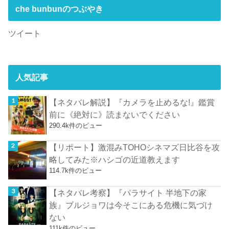
che bunbunのつぶやき
ツイート
人気記事
【ネタバレ解説】『カメラを止めるな!』鑑賞
前に《絶対に》読まないでください
290.4k件のビュー
【リポート】激混みTOHOシネマズ日比谷を攻
略してみた※ハシゴの近道教えます
114.7k件のビュー
【ネタバレ考察】『パラサイト 半地下の家
族』ブルジョワは今そこにある危機に気づけ
ない
111k件のビュー