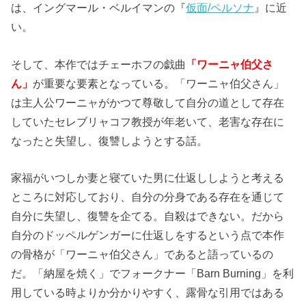
は、イングマール・ベルイマンの『
仮面/ペルソナ
』に近
い。
そして、本作ではチェーホフの戯曲
「ワーニャ伯父さ
ん」
が重要な要素となっている。「ワーニャ伯父さん」
は主人公ワーニャがかつて尊敬して自分の道として存在
していたセレブリャコフ教授が年老いて、老害な存在に
なったと失望し、復讐しようとする話。
家福がいつしか妻と寝ていた男に仕返ししようと考える
ところに対応しており、自分の分身である存在を通じて
自分に失望し、復讐を企てる。自殺はできない。だから
自分のドッペルゲンガーに仕返しをするという点で本作
の骨格が「ワーニャ伯父さん」であると語っているの
だ。「納屋を焼く」で
フォークナー「Barn Burning」を利
用している時よりか分かりやすく、露骨な引用ではある