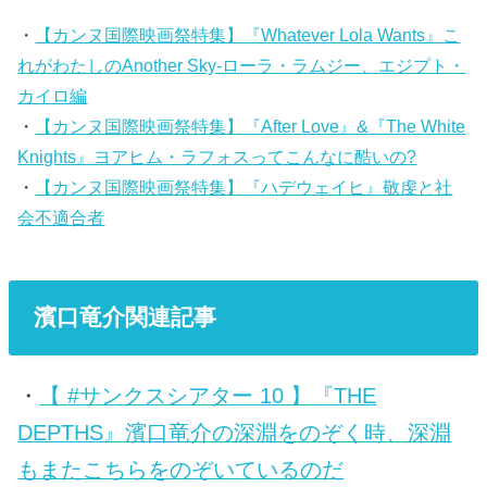
・
【カンヌ国際映画祭特集】『Whatever Lola Wants』こ
れがわたしのAnother Sky-ローラ・ラムジー、エジプト・
カイロ編
・
【カンヌ国際映画祭特集】『After Love』&『The White
Knights』ヨアヒム・ラフォスってこんなに酷いの?
・
【カンヌ国際映画祭特集】『ハデウェイヒ』敬虔と社
会不適合者
濱口竜介関連記事
・
【 #サンクスシアター 10 】『THE
DEPTHS』濱口竜介の深淵をのぞく時、深淵
もまたこちらをのぞいているのだ