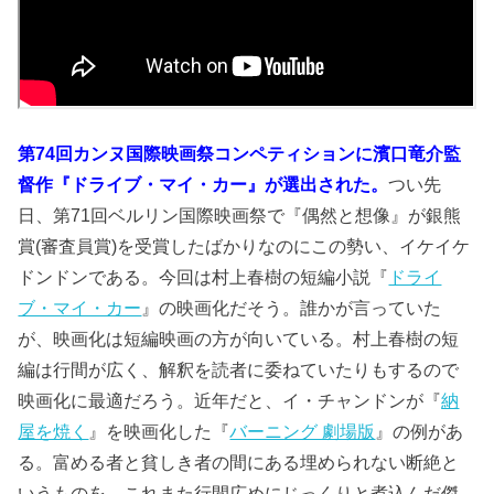
第74回カンヌ国際映画祭コンペティションに濱口竜介監
督作『ドライブ・マイ・カー』が選出された。
つい先
日、第71回ベルリン国際映画祭で『
偶然と想像
』が銀熊
賞(審査員賞)を受賞したばかりなのにこの勢い、イケイケ
ドンドンである。今回は村上春樹の短編小説『
ドライ
ブ・マイ・カー
』の映画化だそう。誰かが言っていた
が、映画化は短編映画の方が向いている。村上春樹の短
編は行間が広く、解釈を読者に委ねていたりもするので
映画化に最適だろう。近年だと、イ・チャンドンが『
納
屋を焼く
』を映画化した『
バーニング 劇場版
』の例があ
る。富める者と貧しき者の間にある埋められない断絶と
いうものを、これまた行間広めにじっくりと煮込んだ傑