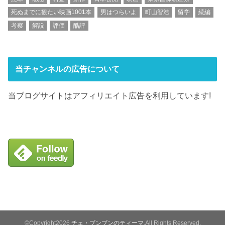
死ぬまでに観たい映画1001本
男はつらいよ
町山智浩
留学
続編
考察
解説
評価
酷評
当チャンネルの広告について
当ブログサイトはアフィリエイト広告を利用しています!
©Copyright2026
チェ・ブンブンのティーマ
.All Rights Reserved.