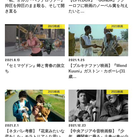
『私、オルガ・ヘプナロヴァー』
【CPH:DOX】『GUNDA』ソク
抑圧を抑圧のまま殴る、そして開
ーロフに映画のノーベル賞を与え
き直る
たいと…
2021映画
2021映画
2021.8.13
2021.9.25
『セミマゲドン』蝉と青春の旅立
【ブルキナファソ映画】『Wend
ち
Kuuni』ガストン・カボーレ(31
歳…
2021映画
2021映画
2021.2.1
2021.12.23
【ネタバレ考察】『花束みたいな
【中央アジア今昔映画祭】『少
恋をした』モラトリアムな思い
年、機関車に乗る』土食べ食べ少