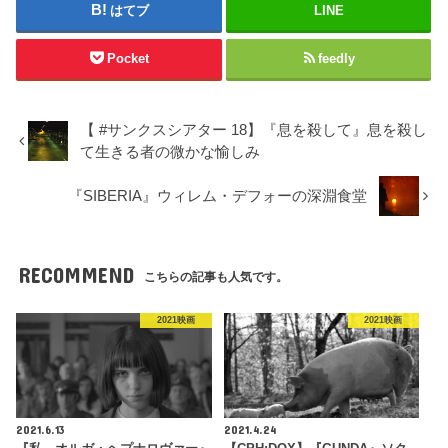
はてブ
LINE
Pocket
feedly
【 #サンクスシアター 18】『息を殺して』息を殺し
て生きる者の微かな愉しみ
『SIBERIA』ウィレム・デフォーの深淵食堂
RECOMMEND
こちらの記事も人気です。
2021映画
2021映画
2021.6.13
2021.4.24