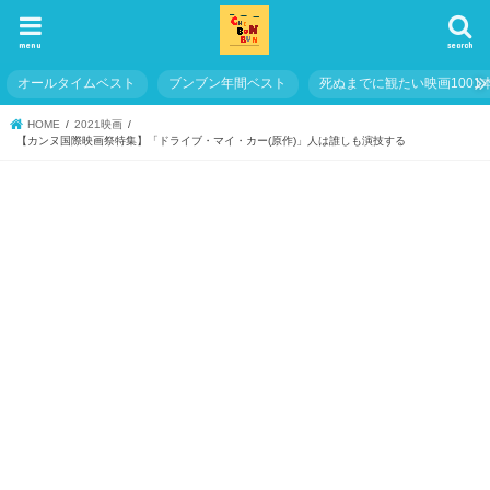
menu
search
オールタイムベスト
ブンブン年間ベスト
死ぬまでに観たい映画1001
HOME
2021映画
【カンヌ国際映画祭特集】「ドライブ・マイ・カー(原作)」人は誰しも演技する