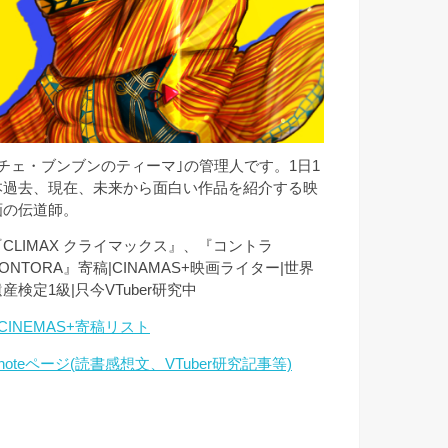
｢チェ・ブンブンのティーマ｣の管理人です。1日1
本過去、現在、未来から面白い作品を紹介する映
画の伝道師。
『CLIMAX クライマックス』、『コントラ
ONTORA』寄稿|CINAMAS+映画ライター|世界
産検定1級|只今VTuber研究中
CINEMAS+寄稿リスト
noteページ(読書感想文、VTuber研究記事等)