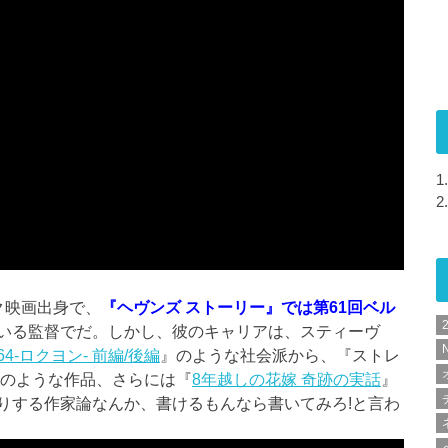
1.
2.
ク映画出身で、
『ヘヴンズ ストーリー』では第61回ベル
いる監督でだ。しかし、彼のキャリアは、スティーヴ
N
64-ロクヨン- 前編/後編
』のような社会派から、『ストレ
Nのような作品、さらには『
8年越しの花嫁 奇跡の実話
』
りする作家論なんか、書けるもんなら書いてみろ!と言わ