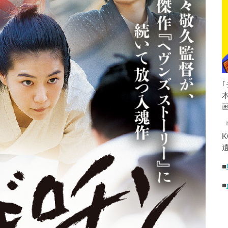
K
遺
■
■