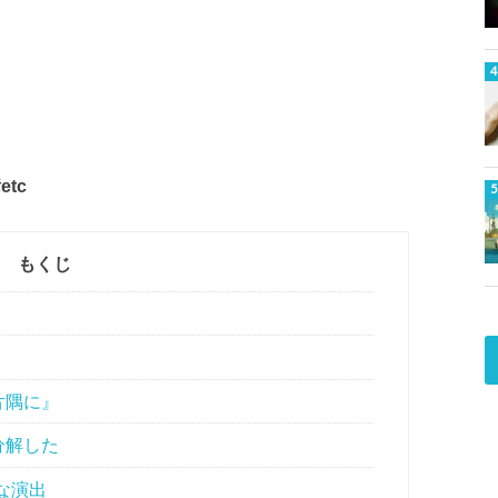
tc
もくじ
片隅に』
分解した
な演出