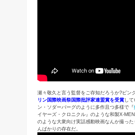
瀬々敬久と言う監督をご存知だろうか?ピン
リン国際映画祭国際批評家連盟賞を受賞
して
ン・ソダーバーグのように多作且つ多様で『
イヤーズ・クロニクル』のような和製X-ME
のような大衆向け実話感動映画なんか撮った
んばかりの存在だ。