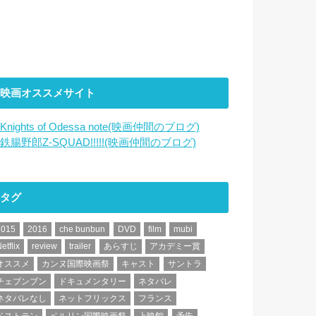
映画オススメサイト
Knights of Odessa note(映画仲間のブログ)
鉄腸野郎Z-SQUAD!!!!!(映画仲間のブログ)
タグ
2015
2016
che bunbun
DVD
film
mubi
etflix
review
trailer
あらすじ
アカデミー賞
オススメ
カンヌ国際映画祭
キャスト
サントラ
チェブンブン
ドキュメンタリー
ネタバレ
ネタバレなし
ネットフリックス
フランス
ベストテン
ベルリン国際映画祭
上映館
予告