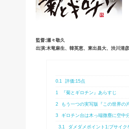
監督:瀬々敬久
出演:木竜麻生、韓英恵、東出昌大、渋川清彦e
0.1
評価:15点
1
『菊とギロチン』あらすじ
2
もう一つの実写版『この世界の
3
ギロチン台は木っ端微塵に空中
3.1
ダメダメポイント1:ブサイク