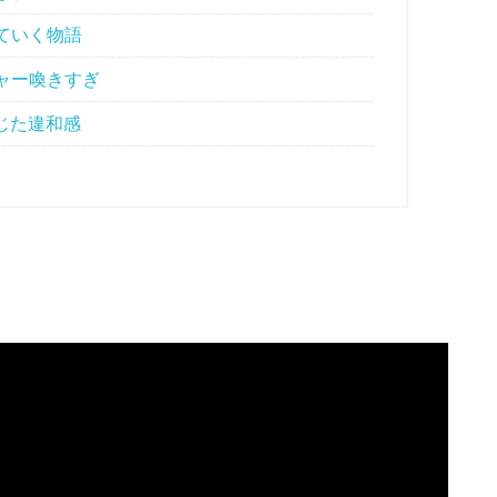
ていく物語
ャー喚きすぎ
じた違和感