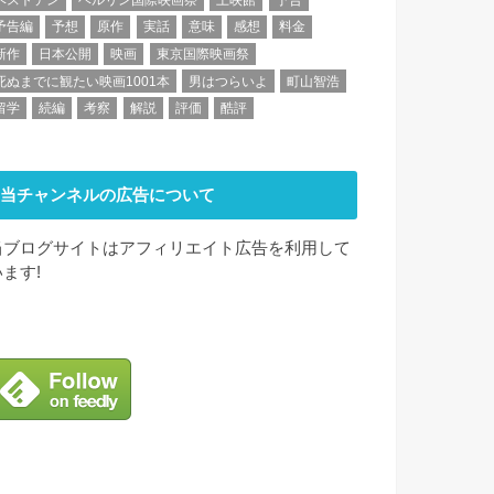
予告編
予想
原作
実話
意味
感想
料金
新作
日本公開
映画
東京国際映画祭
死ぬまでに観たい映画1001本
男はつらいよ
町山智浩
留学
続編
考察
解説
評価
酷評
当チャンネルの広告について
当ブログサイトはアフィリエイト広告を利用して
います!