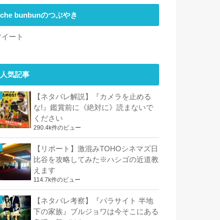
che bunbunのつぶやき
ツイート
人気記事
【ネタバレ解説】『カメラを止める
な!』鑑賞前に《絶対に》読まないで
ください
290.4k件のビュー
【リポート】激混みTOHOシネマズ日
比谷を攻略してみた※ハシゴの近道教
えます
114.7k件のビュー
【ネタバレ考察】『パラサイト 半地
下の家族』ブルジョワは今そこにある