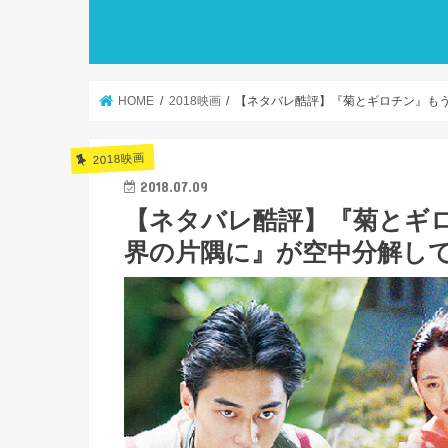
HOME
2018映画
【ネタバレ酷評】『菊とギロチン』も
2018映画
2018.07.09
【ネタバレ酷評】『菊とギ
界の片隅に』が空中分解し