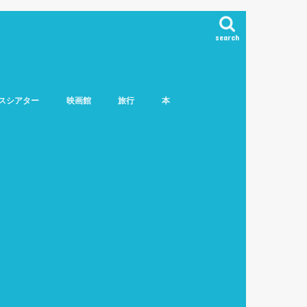
search
スシアター
映画館
旅行
本