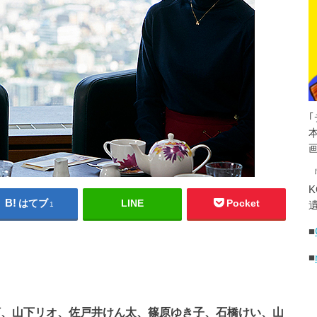
K
はてブ
LINE
Pocket
遺
1
■
■
河、山下リオ、佐戸井けん太、篠原ゆき子、石橋けい、山