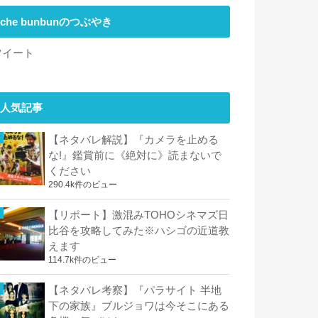
che bunbunのつぶやき
ツイート
人気記事
【ネタバレ解説】『カメラを止める
な!』鑑賞前に《絶対に》読まないで
ください
290.4k件のビュー
【リポート】激混みTOHOシネマズ日
比谷を攻略してみた※ハシゴの近道教
えます
114.7k件のビュー
【ネタバレ考察】『パラサイト 半地
下の家族』ブルジョワは今そこにある