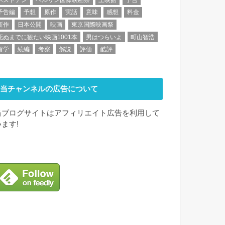
予告編
予想
原作
実話
意味
感想
料金
新作
日本公開
映画
東京国際映画祭
死ぬまでに観たい映画1001本
男はつらいよ
町山智浩
留学
続編
考察
解説
評価
酷評
当チャンネルの広告について
当ブログサイトはアフィリエイト広告を利用して
います!