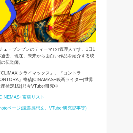
｢チェ・ブンブンのティーマ｣の管理人です。1日1
本過去、現在、未来から面白い作品を紹介する映
画の伝道師。
『CLIMAX クライマックス』、『コントラ
ONTORA』寄稿|CINAMAS+映画ライター|世界
産検定1級|只今VTuber研究中
CINEMAS+寄稿リスト
noteページ(読書感想文、VTuber研究記事等)