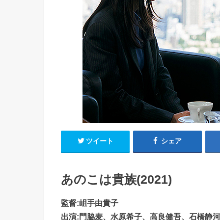
ツイート
シェア
あのこは貴族(2021)
監督:岨手由貴子
出演:門脇麦、水原希子、高良健吾、石橋静