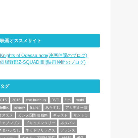
映画オススメサイト
Knights of Odessa note(映画仲間のブログ)
鉄腸野郎Z-SQUAD!!!!!(映画仲間のブログ)
タグ
2015
2016
che bunbun
DVD
film
mubi
etflix
review
trailer
あらすじ
アカデミー賞
オススメ
カンヌ国際映画祭
キャスト
サントラ
チェブンブン
ドキュメンタリー
ネタバレ
ネタバレなし
ネットフリックス
フランス
ベストテン
ベルリン国際映画祭
上映館
予告