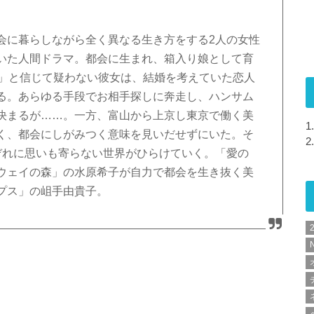
会に暮らしながら全く異なる生き方をする2人の女性
いた人間ドラマ。都会に生まれ、箱入り娘として育
せ」と信じて疑わない彼女は、結婚を考えていた恋人
る。あらゆる手段でお相手探しに奔走し、ハンサム
決まるが……。一方、富山から上京し東京で働く美
1.
く、都会にしがみつく意味を見いだせずにいた。そ
2.
ぞれに思いも寄らない世界がひらけていく。「愛の
ウェイの森」の水原希子が自力で都会を生き抜く美
プス」の岨手由貴子。
N