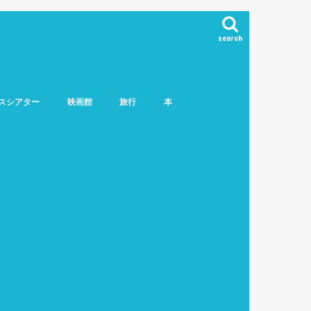
search
スシアター
映画館
旅行
本