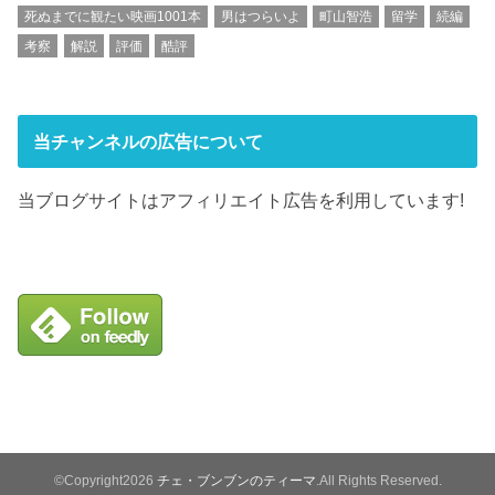
死ぬまでに観たい映画1001本
男はつらいよ
町山智浩
留学
続編
考察
解説
評価
酷評
当チャンネルの広告について
当ブログサイトはアフィリエイト広告を利用しています!
©Copyright2026
チェ・ブンブンのティーマ
.All Rights Reserved.