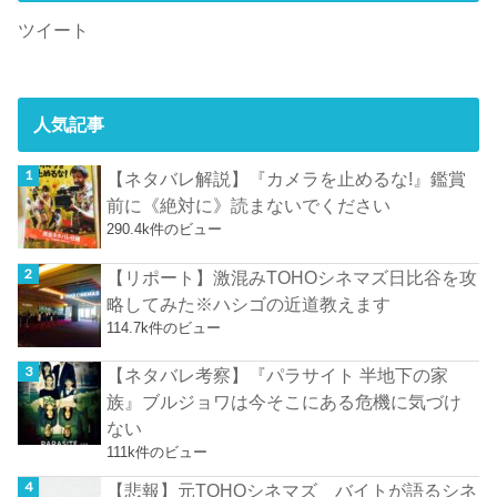
ツイート
人気記事
【ネタバレ解説】『カメラを止めるな!』鑑賞
前に《絶対に》読まないでください
290.4k件のビュー
【リポート】激混みTOHOシネマズ日比谷を攻
略してみた※ハシゴの近道教えます
114.7k件のビュー
【ネタバレ考察】『パラサイト 半地下の家
族』ブルジョワは今そこにある危機に気づけ
ない
111k件のビュー
【悲報】元TOHOシネマズ バイトが語るシネ