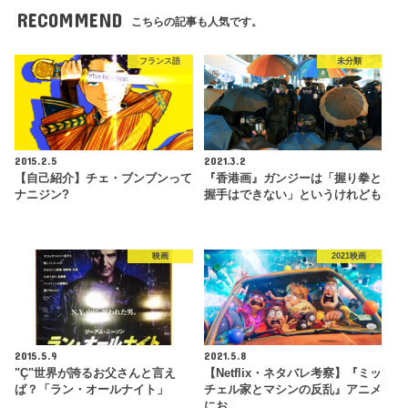
RECOMMEND
こちらの記事も人気です。
フランス語
未分類
2015.2.5
2021.3.2
【自己紹介】チェ・ブンブンって
『香港画』ガンジーは「握り拳と
ナニジン?
握手はできない」というけれども
映画
2021映画
2015.5.9
2021.5.8
"Ç"世界が誇るお父さんと言え
【Netflix・ネタバレ考察】『ミッ
ば？「ラン・オールナイト」
チェル家とマシンの反乱』アニメ
にお…