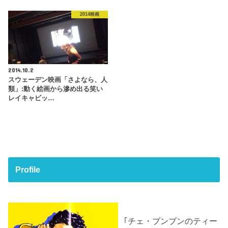
2014映画
2014.10.2
スウェーデン映画「さよなら、人
類」:動く絵画から滲め出る笑い
レイキャビッ…
Profile
｢チェ・ブンブンのティー