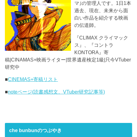
マ｣の管理人です。1日1本
過去、現在、未来から面
白い作品を紹介する映画
の伝道師。
『CLIMAX クライマック
ス』、『コントラ
KONTORA』寄
稿|CINAMAS+映画ライター|世界遺産検定1級|只今VTuber
研究中
■
CINEMAS+寄稿リスト
■
noteページ(読書感想文、VTuber研究記事等)
che bunbunのつぶやき