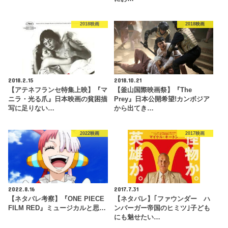
2018映画
2018映画
2018.2.15
2018.10.21
【アテネフランセ特集上映】『マ
【釜山国際映画祭】『The
ニラ・光る爪』日本映画の貧困描
Prey』日本公開希望!カンボジア
写に足りない…
から出てき…
2022映画
2017映画
2022.8.16
2017.7.31
【ネタバレ考察】『ONE PIECE
【ネタバレ】｢ファウンダー ハ
FILM RED』ミュージカルと思…
ンバーガー帝国のヒミツ｣子ども
にも魅せたい…