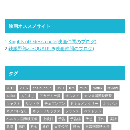
映画オススメサイト
1.
Knights of Odessa note(映画仲間のブログ)
2.
鉄腸野郎Z-SQUAD!!!!!(映画仲間のブログ)
タグ
2015
2016
che bunbun
DVD
film
mubi
Netflix
review
trailer
あらすじ
アカデミー賞
オススメ
カンヌ国際映画祭
キャスト
サントラ
チェブンブン
ドキュメンタリー
ネタバレ
ネタバレなし
ネットフリックス
フランス
ベストテン
ベルリン国際映画祭
上映館
予告
予告編
予想
原作
実話
意味
感想
料金
新作
日本公開
映画
東京国際映画祭