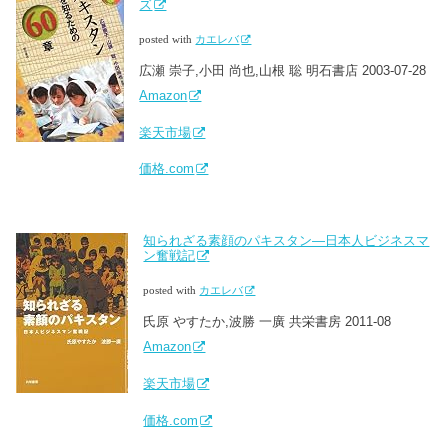
ズ
posted with
カエレバ
広瀬 崇子,小田 尚也,山根 聡 明石書店 2003-07-28
Amazon
楽天市場
価格.com
知られざる素顔のパキスタン―日本人ビジネスマ
ン奮戦記
posted with
カエレバ
氏原 やすたか,波勝 一廣 共栄書房 2011-08
Amazon
楽天市場
価格.com