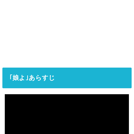
｢娘よ｣あらすじ