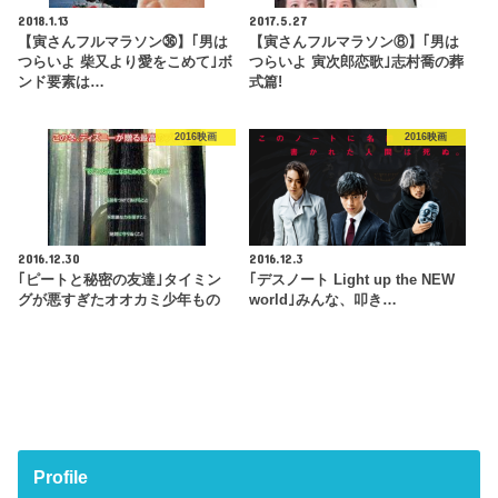
2018.1.13
2017.5.27
【寅さんフルマラソン㊱】｢男は
【寅さんフルマラソン⑧】｢男は
つらいよ 柴又より愛をこめて｣ボ
つらいよ 寅次郎恋歌｣志村喬の葬
ンド要素は…
式篇!
2016映画
2016映画
2016.12.30
2016.12.3
｢ピートと秘密の友達｣タイミン
｢デスノート Light up the NEW
グが悪すぎたオオカミ少年もの
world｣みんな、叩き…
Profile