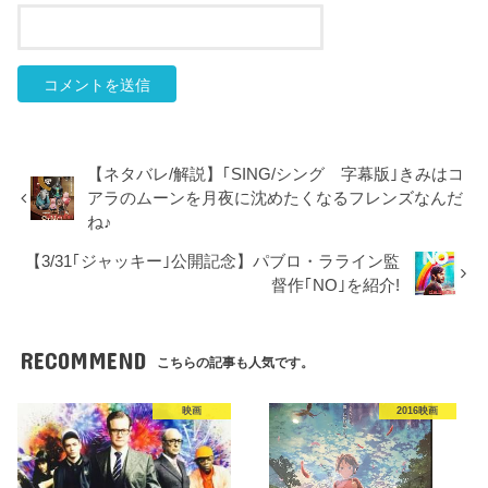
【ネタバレ/解説】｢SING/シング 字幕版｣きみはコ
アラのムーンを月夜に沈めたくなるフレンズなんだ
ね♪
【3/31｢ジャッキー｣公開記念】パブロ・ラライン監
督作｢NO｣を紹介!
RECOMMEND
こちらの記事も人気です。
映画
2016映画