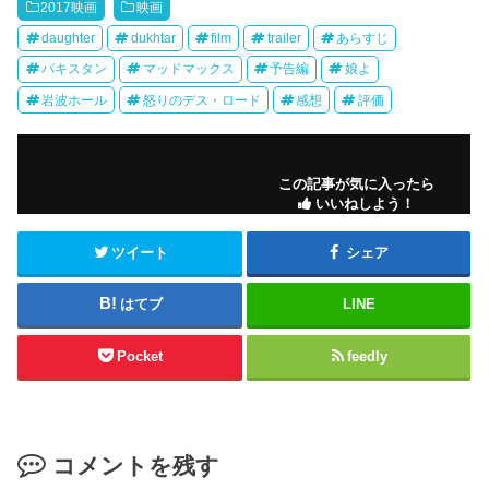
2017映画
映画
daughter
dukhtar
film
trailer
あらすじ
パキスタン
マッドマックス
予告編
娘よ
岩波ホール
怒りのデス・ロード
感想
評価
この記事が気に入ったら
いいねしよう！
ツイート
シェア
はてブ
LINE
Pocket
feedly
コメントを残す