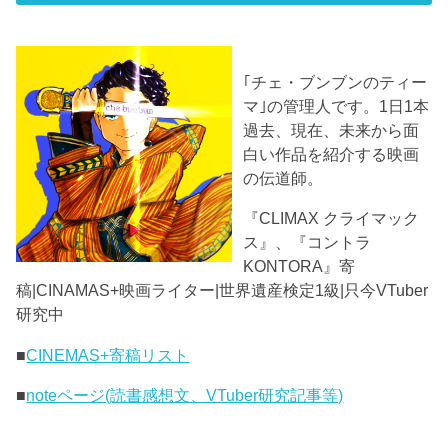
｢チェ・ブンブンのティー
マ｣の管理人です。1日1本
過去、現在、未来から面
白い作品を紹介する映画
の伝道師。
『CLIMAX クライマック
ス』、『コントラ
KONTORA』寄
稿|CINAMAS+映画ライター|世界遺産検定1級|只今VTuber
研究中
■
CINEMAS+寄稿リスト
■
noteページ(読書感想文、VTuber研究記事等)