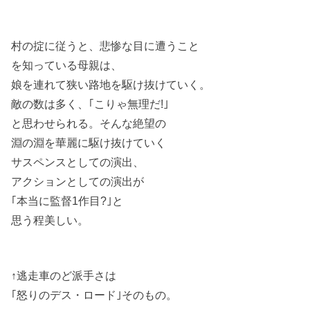
村の掟に従うと、悲惨な目に遭うこと
を知っている母親は、
娘を連れて狭い路地を駆け抜けていく。
敵の数は多く、｢こりゃ無理だ!｣
と思わせられる。そんな絶望の
淵の淵を華麗に駆け抜けていく
サスペンスとしての演出、
アクションとしての演出が
｢本当に監督1作目?｣と
思う程美しい。
↑逃走車のど派手さは
｢怒りのデス・ロード｣そのもの。