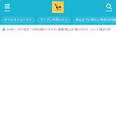
menu
search
オールタイムベスト
ブンブン年間ベスト
死ぬまでに観たい映画1001
HOME
2017映画
3/25公開のパキスタン映画｢娘よ｣が｢怒りのデス・ロード｣過ぎた件