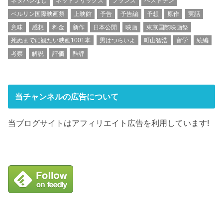
ネタバレなし
ネットフリックス
フランス
ベストテン
ベルリン国際映画祭
上映館
予告
予告編
予想
原作
実話
意味
感想
料金
新作
日本公開
映画
東京国際映画祭
死ぬまでに観たい映画1001本
男はつらいよ
町山智浩
留学
続編
考察
解説
評価
酷評
当チャンネルの広告について
当ブログサイトはアフィリエイト広告を利用しています!