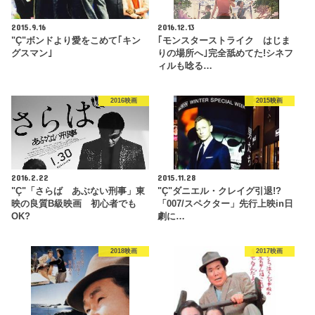
2015.9.16
2016.12.13
"Ç"ボンドより愛をこめて｢キン
｢モンスターストライク はじま
グスマン｣
りの場所へ｣完全舐めてた!シネフ
ィルも唸る…
2016映画
2015映画
2016.2.22
2015.11.28
"Ç"「さらば あぶない刑事」東
"Ç"ダニエル・クレイグ引退!?
映の良質B級映画 初心者でも
「007/スペクター」先行上映in日
OK?
劇に…
2018映画
2017映画