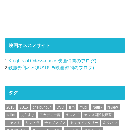
映画オススメサイト
1.
Knights of Odessa note(映画仲間のブログ)
2.
鉄腸野郎Z-SQUAD!!!!!(映画仲間のブログ)
タグ
2015
2016
che bunbun
DVD
film
mubi
Netflix
review
trailer
あらすじ
アカデミー賞
オススメ
カンヌ国際映画祭
キャスト
サントラ
チェブンブン
ドキュメンタリー
ネタバレ