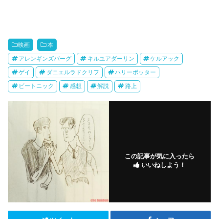
映画
本
アレンギンズバーグ
キルユアダーリン
ケルアック
ゲイ
ダニエルラドクリフ
ハリーポッター
ビートニック
感想
解説
路上
この記事が気に入ったら
いいねしよう！