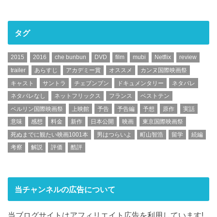
タグ
2015
2016
che bunbun
DVD
film
mubi
Netflix
review
trailer
あらすじ
アカデミー賞
オススメ
カンヌ国際映画祭
キャスト
サントラ
チェブンブン
ドキュメンタリー
ネタバレ
ネタバレなし
ネットフリックス
フランス
ベストテン
ベルリン国際映画祭
上映館
予告
予告編
予想
原作
実話
意味
感想
料金
新作
日本公開
映画
東京国際映画祭
死ぬまでに観たい映画1001本
男はつらいよ
町山智浩
留学
続編
考察
解説
評価
酷評
当チャンネルの広告について
当ブログサイトはアフィリエイト広告を利用しています!