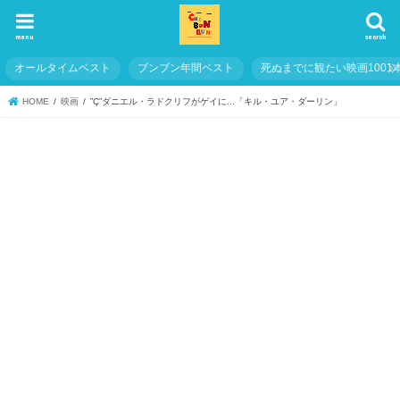
menu
search
オールタイムベスト
ブンブン年間ベスト
死ぬまでに観たい映画1001
HOME
映画
”Ç”ダニエル・ラドクリフがゲイに...「キル・ユア・ダーリン」