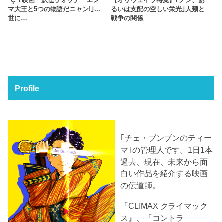
"Ç"｢映画 妖怪ウォッチ エン
【オリヴェイラ特集】｢ノン、あ
マ大王と5つの物語だニャン!｣...
るいは支配の空しい栄光｣人類と
世に…
戦争の関係
Profile
｢チェ・ブンブンのティー
マ｣の管理人です。1日1本
過去、現在、未来から面
白い作品を紹介する映画
の伝道師。
『CLIMAX クライマック
ス』、『コントラ