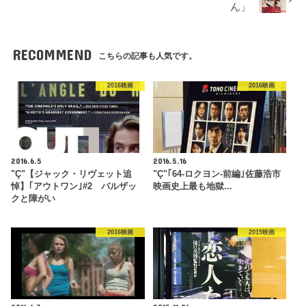
ん」
RECOMMEND
こちらの記事も人気です。
2016映画
2016映画
2016.6.5
2016.5.16
"Ç"【ジャック・リヴェット追
"Ç"｢64-ロクヨン-前編｣佐藤浩市
悼】｢アウトワン｣#2 バルザッ
映画史上最も地獄...
クと障がい
2016映画
2015映画