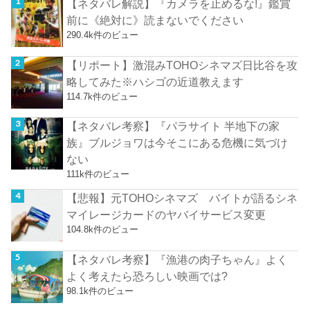
【ネタバレ解説】『カメラを止めるな!』鑑賞
前に《絶対に》読まないでください
290.4k件のビュー
【リポート】激混みTOHOシネマズ日比谷を攻
略してみた※ハシゴの近道教えます
114.7k件のビュー
【ネタバレ考察】『パラサイト 半地下の家
族』ブルジョワは今そこにある危機に気づけ
ない
111k件のビュー
【悲報】元TOHOシネマズ バイトが語るシネ
マイレージカードのヤバイサービス変更
104.8k件のビュー
【ネタバレ考察】『漁港の肉子ちゃん』よく
よく考えたら恐ろしい映画では?
98.1k件のビュー