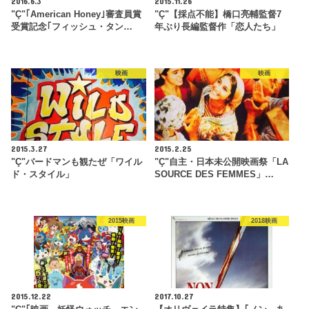
2016.6.3
2015.11.26
"Ç"｢American Honey｣審査員賞
"Ç"【採点不能】橋口亮輔監督7
受賞記念｢フィッシュ・タン…
年ぶり長編監督作「恋人たち」
映画
映画
2015.3.27
2015.2.25
"Ç"バードマンも観たぜ「ワイル
"Ç"自主・日本未公開映画祭「LA
ド・スタイル」
SOURCE DES FEMMES」…
2015映画
2018映画
2015.12.22
2017.10.27