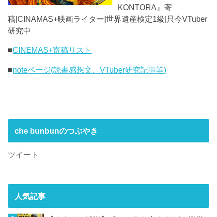
KONTORA』寄
稿|CINAMAS+映画ライター|世界遺産検定1級|只今VTuber
研究中
■
CINEMAS+寄稿リスト
■
noteページ(読書感想文、VTuber研究記事等)
che bunbunのつぶやき
ツイート
人気記事