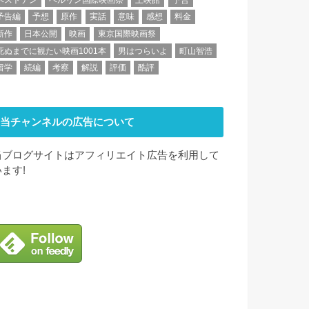
予告編
予想
原作
実話
意味
感想
料金
新作
日本公開
映画
東京国際映画祭
死ぬまでに観たい映画1001本
男はつらいよ
町山智浩
留学
続編
考察
解説
評価
酷評
当チャンネルの広告について
当ブログサイトはアフィリエイト広告を利用して
います!