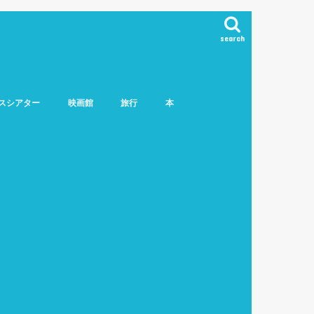
search
スシアター
映画館
旅行
本