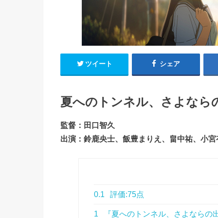
ツイート
シェア
夏へのトンネル、さよならの出
監督：田口智久
出演：鈴鹿央士、飯豊まりえ、畠中祐、小宮有
0.1
評価:75点
1
『夏へのトンネル、さよならの