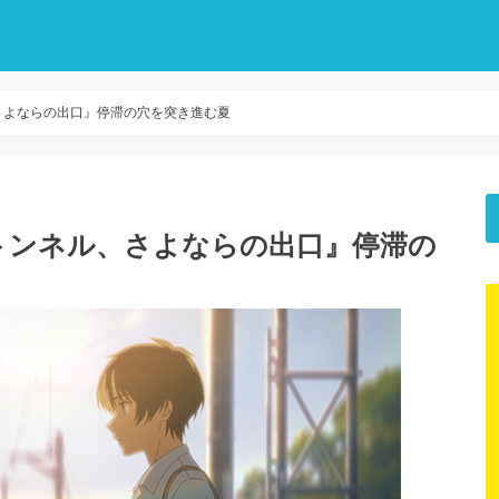
さよならの出口』停滞の穴を突き進む夏
トンネル、さよならの出口』停滞の