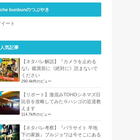
che bunbunのつぶやき
ツイート
人気記事
【ネタバレ解説】『カメラを止める
な!』鑑賞前に《絶対に》読まないで
ください
290.4k件のビュー
【リポート】激混みTOHOシネマズ日
比谷を攻略してみた※ハシゴの近道教
えます
114.7k件のビュー
【ネタバレ考察】『パラサイト 半地
下の家族』ブルジョワは今そこにある