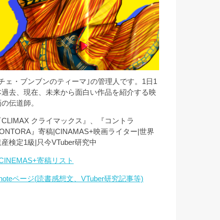
｢チェ・ブンブンのティーマ｣の管理人です。1日1
本過去、現在、未来から面白い作品を紹介する映
画の伝道師。
『CLIMAX クライマックス』、『コントラ
ONTORA』寄稿|CINAMAS+映画ライター|世界
産検定1級|只今VTuber研究中
CINEMAS+寄稿リスト
noteページ(読書感想文、VTuber研究記事等)