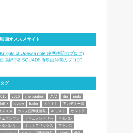
映画オススメサイト
Knights of Odessa note(映画仲間のブログ)
鉄腸野郎Z-SQUAD!!!!!(映画仲間のブログ)
タグ
2015
2016
che bunbun
DVD
film
mubi
etflix
review
trailer
あらすじ
アカデミー賞
オススメ
カンヌ国際映画祭
キャスト
サントラ
チェブンブン
ドキュメンタリー
ネタバレ
ネタバレなし
ネットフリックス
フランス
ベストテン
ベルリン国際映画祭
上映館
予告