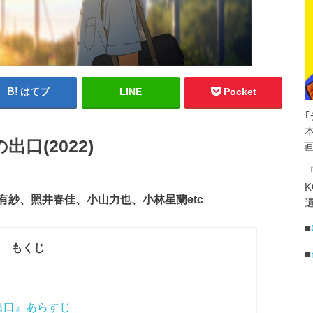
はてブ
LINE
Pocket
口(2022)
K
紗、照井春佳、小山力也、小林星蘭etc
遺
■
もくじ
■
出口』あらすじ