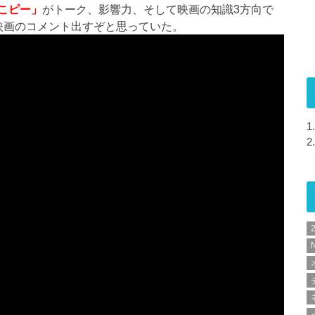
こピー」
がトーク、影響力、そして映画の知識3方向で
映画のコメント出すぞと思っていた。
1.
2.
N