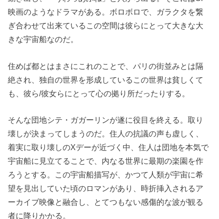
映画のようなドラマがある。ボロボロで、ガラクタを繋
ぎ合わせて出来ているこの空間は彼らにとって大きな大
きな宇宙船なのだ。
住めば都とはまさにこれのことで、パリの街並みとは隔
絶され、独自の世界を形成しているこの世界は貧しくて
も、彼ら/彼女らにとって心の拠り所だったりする。
そんな団地シテ・ガガーリンが遂に役目を終える。取り
壊しが決まってしまうのだ。住人の抗議の声も虚しく、
着実に取り壊しのXデーが近づく中、住人は団地を本気で
宇宙船に見立てることで、内なる世界に最期の楽園を作
ろうとする。この宇宙船描写が、かつて人類が宇宙に希
望を見出していた頃のロマンがあり、時折挿入されるア
ーカイブ映像と融合し、とてつもない感傷的な波が観る
者に降りかかる。