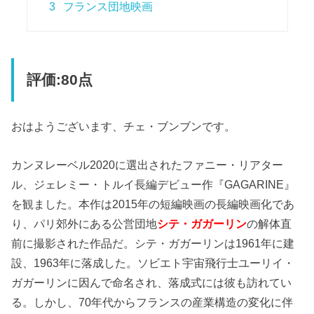
3
フランス団地映画
評価:80点
おはようございます、チェ・ブンブンです。
カンヌレーベル2020に選出されたファニー・リアター
ル、ジェレミー・トルイ長編デビュー作『GAGARINE』
を観ました。本作は2015年の短編映画の長編映画化であ
り、パリ郊外にある公営団地
シテ・ガガーリン
の解体直
前に撮影された作品だ。シテ・ガガーリンは1961年に建
設、1963年に落成した。ソビエト宇宙飛行士ユーリイ・
ガガーリンに因んで命名され、落成式には彼も訪れてい
る。しかし、70年代からフランスの産業構造の変化に伴