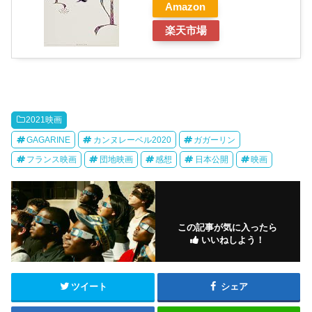
Amazon
楽天市場
2021映画
GAGARINE
カンヌレーベル2020
ガガーリン
フランス映画
団地映画
感想
日本公開
映画
この記事が気に入ったら
いいねしよう！
ツイート
シェア