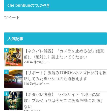
che bunbunのつぶやき
ツイート
人気記事
【ネタバレ解説】『カメラを止めるな!』鑑賞
前に《絶対に》読まないでください
290.4k件のビュー
【リポート】激混みTOHOシネマズ日比谷を攻
略してみた※ハシゴの近道教えます
114.7k件のビュー
【ネタバレ考察】『パラサイト 半地下の家
族』ブルジョワは今そこにある危機に気づけ
ない