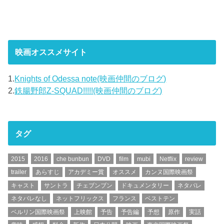
映画オススメサイト
1.
Knights of Odessa note(映画仲間のブログ)
2.
鉄腸野郎Z-SQUAD!!!!!(映画仲間のブログ)
タグ
2015
2016
che bunbun
DVD
film
mubi
Netflix
review
trailer
あらすじ
アカデミー賞
オススメ
カンヌ国際映画祭
キャスト
サントラ
チェブンブン
ドキュメンタリー
ネタバレ
ネタバレなし
ネットフリックス
フランス
ベストテン
ベルリン国際映画祭
上映館
予告
予告編
予想
原作
実話