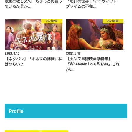
最恐の殺し文句「ちょっと何言っ
『明日の世界Ⅲ:デイヴィッド・
ているか分か…
プライムの不在…
2021映画
2021映画
2021.8.10
2021.6.18
【ネタバレ】『キネマの神様』私
【カンヌ国際映画祭特集】
はつらいよ
『Whatever Lola Wants』これ
が…
Profile