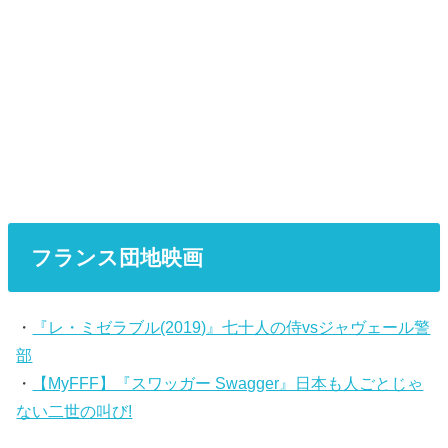
フランス団地映画
・
『レ・ミゼラブル(2019)』七十人の侍vsジャヴェール警
部
・
【MyFFF】『スワッガー Swagger』日本も人ごとじゃ
ない二世の叫び!