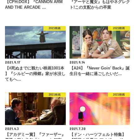
【CPH:DOX】『CANNON ARM
『アーヤと魔女』もはやネグレク
AND THE ARCADE …
ト!この支配からの卒業
2021映画
2021映画
2021.9.17
2021.9.14
【#死ぬまでに観たい映画1001本
【A24】『Never Goin' Back』誕
】『シルビーの帰郷』家が水没し
生日を一緒に過ごしたいだ…
てもへ…
2021映画
2021映画
2021.4.3
2021.7.30
【アカデミー賞】『ファーザー』
【ドン・ハーツフェルト特集】