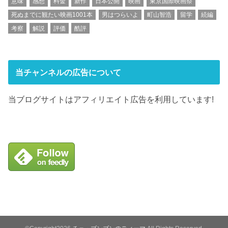
意味
感想
料金
新作
日本公開
映画
東京国際映画祭
死ぬまでに観たい映画1001本
男はつらいよ
町山智浩
留学
続編
考察
解説
評価
酷評
当チャンネルの広告について
当ブログサイトはアフィリエイト広告を利用しています!