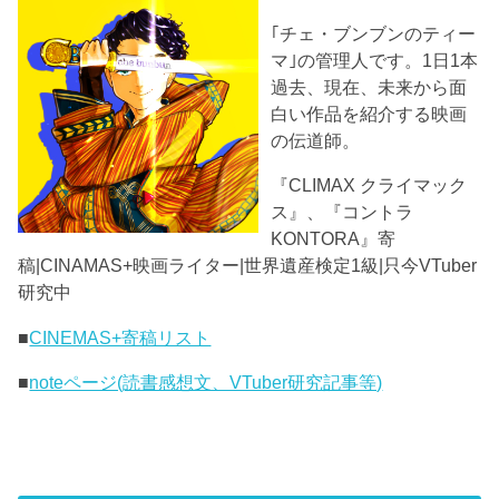
｢チェ・ブンブンのティー
マ｣の管理人です。1日1本
過去、現在、未来から面
白い作品を紹介する映画
の伝道師。
『CLIMAX クライマック
ス』、『コントラ
KONTORA』寄
稿|CINAMAS+映画ライター|世界遺産検定1級|只今VTuber
研究中
■
CINEMAS+寄稿リスト
■
noteページ(読書感想文、VTuber研究記事等)