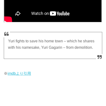
Yuri fights to save his home town – which he shares
with his namesake, Yuri Gagarin – from demolition.
※
imdbより引用