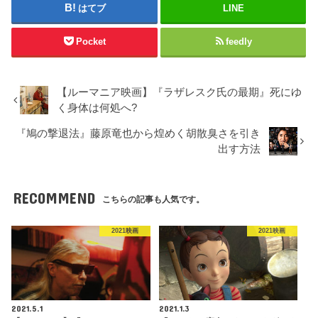
はてブ
LINE
Pocket
feedly
【ルーマニア映画】『ラザレスク氏の最期』死にゆ
く身体は何処へ?
『鳩の撃退法』藤原竜也から煌めく胡散臭さを引き
出す方法
RECOMMEND
こちらの記事も人気です。
2021映画
2021映画
2021.5.1
2021.1.3