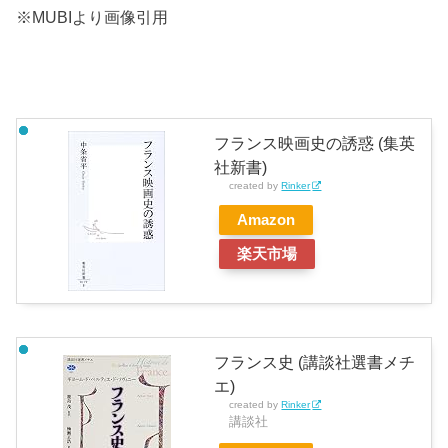
※MUBIより画像引用
フランス映画史の誘惑 (集英
社新書)
created by
Rinker
Amazon
楽天市場
フランス史 (講談社選書メチ
エ)
created by
Rinker
講談社