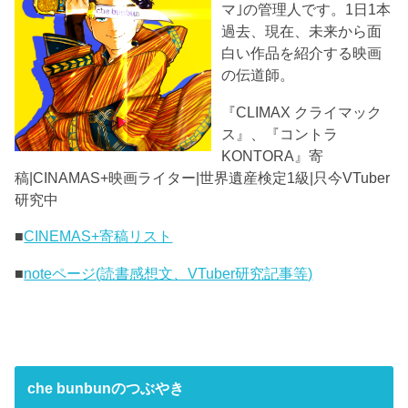
マ｣の管理人です。1日1本
過去、現在、未来から面
白い作品を紹介する映画
の伝道師。
『CLIMAX クライマック
ス』、『コントラ
KONTORA』寄
稿|CINAMAS+映画ライター|世界遺産検定1級|只今VTuber
研究中
■
CINEMAS+寄稿リスト
■
noteページ(読書感想文、VTuber研究記事等)
che bunbunのつぶやき