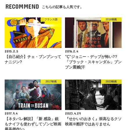
RECOMMEND
こちらの記事も人気です。
フランス語
2016映画
2015.2.5
2016.2.4
【自己紹介】チェ・ブンブンって
"Ç"ジョニー・デップが怖い??
ナニジン?
「ブラック・スキャンダル」ブン
ブン震撼(汗
2017映画
2023映画
2017.9.4
2023.4.29
【ネタバレ解説】「新 感染」銃
『せかいのおきく』崇高なるクソ
もナイフも使わずしてゾンビ映画
映画※酷評ではありません
最高傑作!ハ…