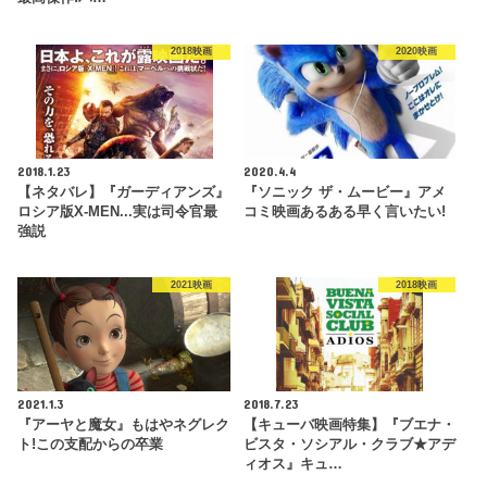
2018映画
2020映画
2018.1.23
2020.4.4
【ネタバレ】『ガーディアンズ』
『ソニック ザ・ムービー』アメ
ロシア版X-MEN...実は司令官最
コミ映画あるある早く言いたい!
強説
2021映画
2018映画
2021.1.3
2018.7.23
『アーヤと魔女』もはやネグレク
【キューバ映画特集】『ブエナ・
ト!この支配からの卒業
ビスタ・ソシアル・クラブ★アデ
ィオス』キュ…