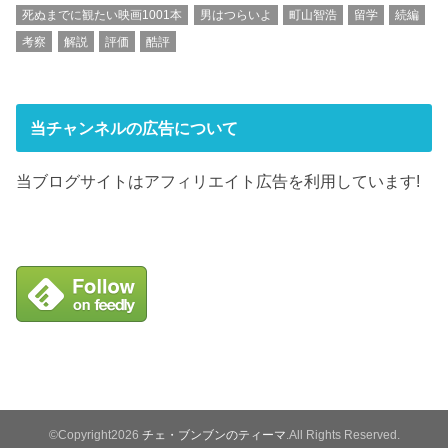
死ぬまでに観たい映画1001本
男はつらいよ
町山智浩
留学
続編
考察
解説
評価
酷評
当チャンネルの広告について
当ブログサイトはアフィリエイト広告を利用しています!
©Copyright2026
チェ・ブンブンのティーマ
.All Rights Reserved.