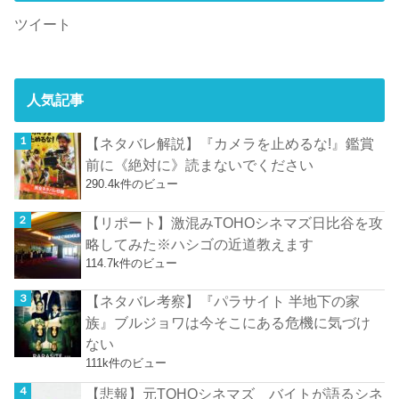
ツイート
人気記事
【ネタバレ解説】『カメラを止めるな!』鑑賞
前に《絶対に》読まないでください
290.4k件のビュー
【リポート】激混みTOHOシネマズ日比谷を攻
略してみた※ハシゴの近道教えます
114.7k件のビュー
【ネタバレ考察】『パラサイト 半地下の家
族』ブルジョワは今そこにある危機に気づけ
ない
111k件のビュー
【悲報】元TOHOシネマズ バイトが語るシネ