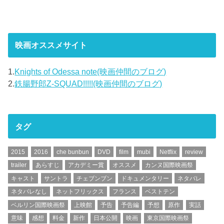
映画オススメサイト
1.
Knights of Odessa note(映画仲間のブログ)
2.
鉄腸野郎Z-SQUAD!!!!!(映画仲間のブログ)
タグ
2015
2016
che bunbun
DVD
film
mubi
Netflix
review
trailer
あらすじ
アカデミー賞
オススメ
カンヌ国際映画祭
キャスト
サントラ
チェブンブン
ドキュメンタリー
ネタバレ
ネタバレなし
ネットフリックス
フランス
ベストテン
ベルリン国際映画祭
上映館
予告
予告編
予想
原作
実話
意味
感想
料金
新作
日本公開
映画
東京国際映画祭