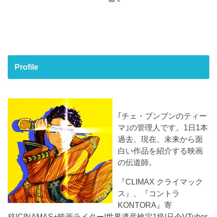
Profile
｢チェ・ブンブンのティー
マ｣の管理人です。1日1本
過去、現在、未来から面
白い作品を紹介する映画
の伝道師。
『CLIMAX クライマック
ス』、『コントラ
KONTORA』寄
稿|CINAMAS+映画ライター|世界遺産検定1級|只今VTuber