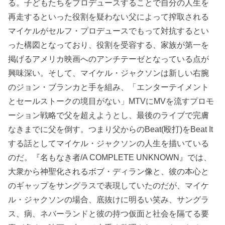
る。子どもたちをプロデュースすることで自分の人生を
再走するといった役割を疑わない父によって搾取される
マイケルがセルフ・プロデュースでもって対抗するとい
った構図となっており、役割を受容する、家族が第一を
掲げるアメリカ映画へのアンチテーゼとなっている点が
興味深い。そして、マイケル・ジャクソンは新しい右腕
のジョン・ブランカと手を組み、「エンターテイメント
とセールストークの境目がない」MTVにMVを流すプロモ
ーション戦略で父を超えようとし、最後のライブで完膚
なきまでに父を倒す。つまり父からのBeat(殴打)をBeat It
する話としてマイケル・ジャクソンの人生を描いている
のだ。『名もなき者/A COMPLETE UNKNOWN』では、
大衆から神聖化されるボブ・ディラン像と、彼の本心と
のギャップをサングラスで表現していたのだが、マイケ
ル・ジャクソンの場合、底抜けに明るい笑み、サングラ
ス、病、ネバーランドと彼の持つ仮面と社会を隔てる要