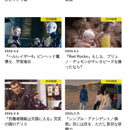
2026映画
2026映画
2026.4.6
2026.6.3
『ヘルレイザー4』ピンヘッド魔
『Red Rocks』もしも、ブリュ
導士、宇宙進出
ノ・デュモンがテレタビーズを撮
ったなら?
2026映画
2026映画
2026.2.8
2026.3.11
『労働者階級は天国に入る』労災
『シンプル・アクシデント／偶
の国のアリス
然』目には目を、ただし盲目な状
態で