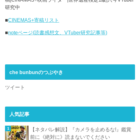
研究中
■
CINEMAS+寄稿リスト
■
noteページ(読書感想文、VTuber研究記事等)
che bunbunのつぶやき
ツイート
人気記事
【ネタバレ解説】『カメラを止めるな!』鑑賞
前に《絶対に》読まないでください