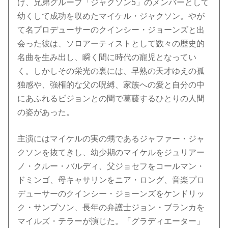
け、兄弟グループ「ジャクソン5」のメンバーとして
幼くして成功を収めたマイケル・ジャクソン。やが
て名プロデューサーのクインシー・ジョーンズと出
会った彼は、ソロアーティストとして数々の歴史的
名曲を生み出し、瞬く間に時代の寵児となってい
く。しかしその栄光の裏には、早熟の天才ゆえの孤
独感や、強権的な父の呪縛、家族への愛と自分の中
にあふれるビジョンとの間で葛藤するひとりの人間
の姿があった。
主演にはマイケルの実の甥であるジャファー・ジャ
クソンを抜てきし、幼少期のマイケルをジュリアー
ノ・クルー・バルディ、父ジョセフをコールマン・
ドミンゴ、母キャサリンをニア・ロング、音楽プロ
デューサーのクインシー・ジョーンズをケンドリッ
ク・サンプソン、長年の弁護士ジョン・ブランカを
マイルズ・テラーが演じた。「グラディエーター」