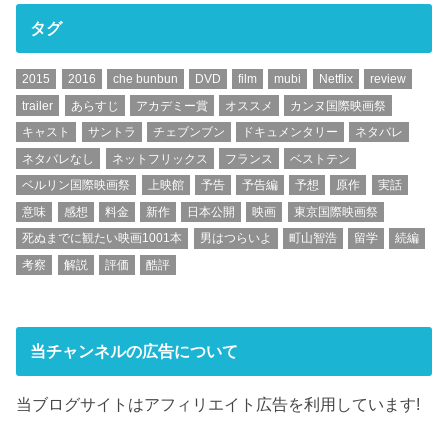
タグ
2015
2016
che bunbun
DVD
film
mubi
Netflix
review
trailer
あらすじ
アカデミー賞
オススメ
カンヌ国際映画祭
キャスト
サントラ
チェブンブン
ドキュメンタリー
ネタバレ
ネタバレなし
ネットフリックス
フランス
ベストテン
ベルリン国際映画祭
上映館
予告
予告編
予想
原作
実話
意味
感想
料金
新作
日本公開
映画
東京国際映画祭
死ぬまでに観たい映画1001本
男はつらいよ
町山智浩
留学
続編
考察
解説
評価
酷評
当チャンネルの広告について
当ブログサイトはアフィリエイト広告を利用しています!