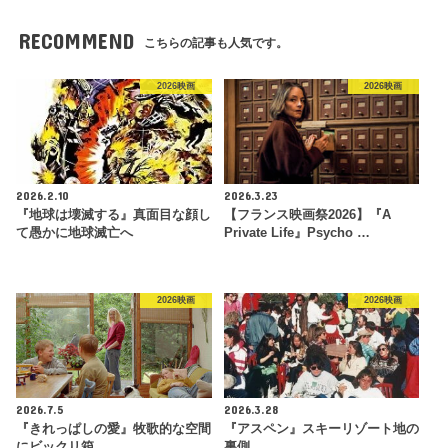
RECOMMEND
こちらの記事も人気です。
2026映画
2026映画
2026.2.10
2026.3.23
『地球は壊滅する』真面目な顔し
【フランス映画祭2026】『A
て愚かに地球滅亡へ
Private Life』Psycho …
2026映画
2026映画
2026.7.5
2026.3.28
『きれっぱしの愛』牧歌的な空間
『アスペン』スキーリゾート地の
にビックリ箱
裏側