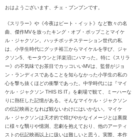
おはようございます、チェ・ブンブンです。
《スリラー》や《今夜はビート・イット》など数々の名
曲、傑作MVを放ったキング・オブ・ポップことマイケ
ル・ジャクソン。ハッチポッチステーション世代の私
は、小学生時代にグッチ裕三からマイケルを学び、ジャ
クソン5、モータウンと洋楽沼にハマった。特に《スリラ
ー》の不気味でお茶目でカッコいいMVは、監督がジョ
ン・ランディスであることを知らなかった小学生の私の
心を撃ち抜くほどの衝撃であった。中学時代には『マイ
ケル・ジャクソン THIS IS IT』を劇場で観て、ミーハーな
りに熱狂した記憶がある。そんなマイケル・ジャクソン
の伝記映画となれば観ないわけにはいかない。マイケ
ル・ジャクソンは天才的で煌びやかなイメージとは裏腹
に様々な翳りや憶測、悲劇を抱えており、他のアーティ
ストの伝記映画以上に扱いは難しいと思う。実際、本作