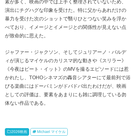
素が多く、映画の中では上手く整理されていないため、
演出にチグハグな印象を受けた。特に父からあれだけの
暴力を受けた次のショットで翳りひとつない笑みを浮か
べており、イメージとイメージとの関係性が見えない点
が致命的に思えた。
ジャファー・ジャクソン、そしてジュリアーノ・バルデ
ィが演じるマイケルのカリスマ的な動きや《スリラー》
《今夜はビート・イット》のMVを撮るエピソードには惹
かれたし、TOHOシネマズの轟音シアターにて最前列で浴
びる楽曲にはドーパミンがドバドバ出たわけだが、映画
としての評価は、要素をあまりにも雑に調理している勿
体ない作品である。
2026映画
Michael マイケル