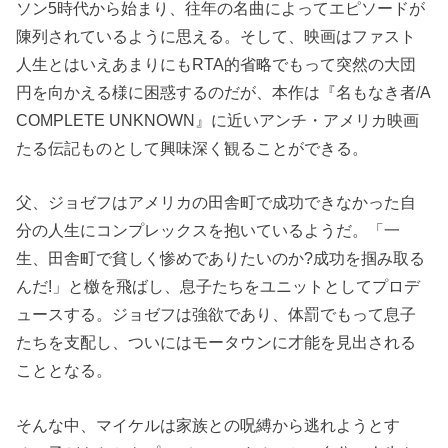
ソン5時代から始まり、往年の名曲によってエピソードが
陳列されているように思える。そして、映画はファスト
人生とはいえあまりにもRTA的省略でもって突然の大団
円を向かえる様に困惑するのだが、本作は『名もなき者/A
COMPLETE UNKNOWN』に近いアンチ・アメリカ映画
たる伝記ものとして興味深く観ることができる。
父、ジョゼフはアメリカの田舎町で成功できなかった自
分の人生にコンプレックスを抱いているようだ。「一
生、田舎町で貧しく惨めでありたいのか?成功を掴み取る
んだ!」と檄を飛ばし、息子たちをユニットとしてプロデ
ュースする。ジョゼフは強欲であり、体罰でもって息子
たちを支配し、ついにはモータウンに才能を見出される
こととなる。
そんな中、マイケルは家族との呪縛から逃れようとす