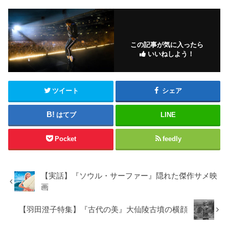
この記事が気に入ったら
いいねしよう！
ツイート
シェア
はてブ
LINE
Pocket
feedly
【実話】『ソウル・サーファー』隠れた傑作サメ映
画
【羽田澄子特集】『古代の美』大仙陵古墳の横顔