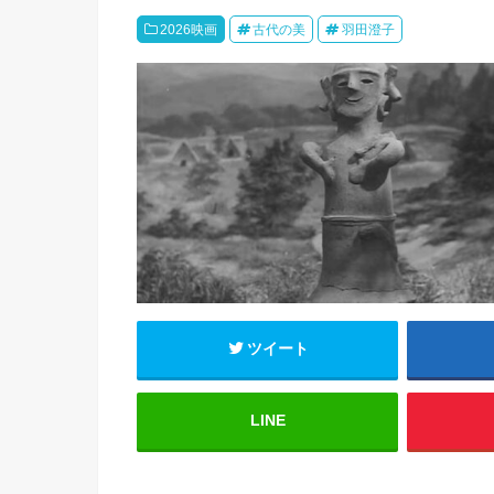
2026映画
古代の美
羽田澄子
ツイート
LINE