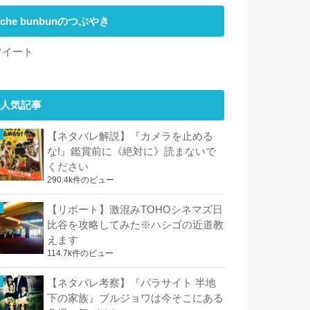
che bunbunのつぶやき
ツイート
人気記事
【ネタバレ解説】『カメラを止める
な!』鑑賞前に《絶対に》読まないで
ください
290.4k件のビュー
【リポート】激混みTOHOシネマズ日
比谷を攻略してみた※ハシゴの近道教
えます
114.7k件のビュー
【ネタバレ考察】『パラサイト 半地
下の家族』ブルジョワは今そこにある