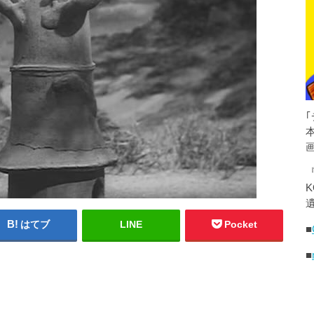
K
遺
はてブ
LINE
Pocket
■
■