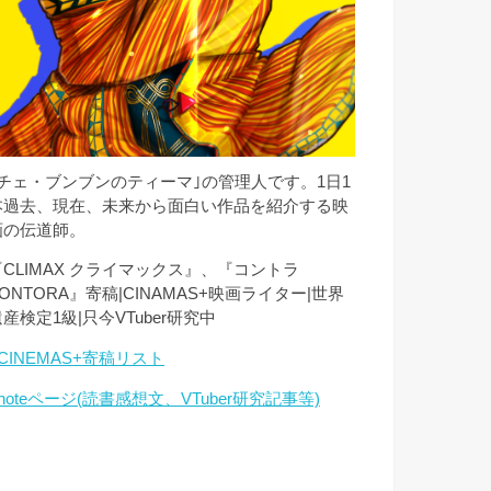
｢チェ・ブンブンのティーマ｣の管理人です。1日1
本過去、現在、未来から面白い作品を紹介する映
画の伝道師。
『CLIMAX クライマックス』、『コントラ
ONTORA』寄稿|CINAMAS+映画ライター|世界
産検定1級|只今VTuber研究中
CINEMAS+寄稿リスト
noteページ(読書感想文、VTuber研究記事等)