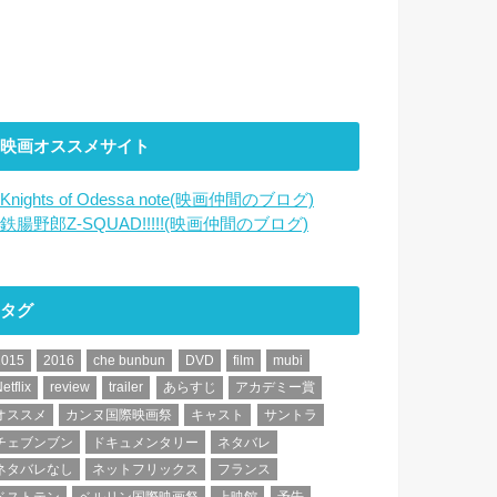
映画オススメサイト
Knights of Odessa note(映画仲間のブログ)
鉄腸野郎Z-SQUAD!!!!!(映画仲間のブログ)
タグ
2015
2016
che bunbun
DVD
film
mubi
etflix
review
trailer
あらすじ
アカデミー賞
オススメ
カンヌ国際映画祭
キャスト
サントラ
チェブンブン
ドキュメンタリー
ネタバレ
ネタバレなし
ネットフリックス
フランス
ベストテン
ベルリン国際映画祭
上映館
予告