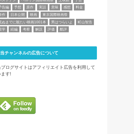
予告編
予想
原作
実話
意味
感想
料金
新作
日本公開
映画
東京国際映画祭
死ぬまでに観たい映画1001本
男はつらいよ
町山智浩
留学
続編
考察
解説
評価
酷評
当チャンネルの広告について
当ブログサイトはアフィリエイト広告を利用して
います!