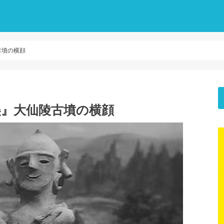
古墳の横顔
美』大仙陵古墳の横顔