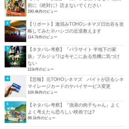
前に《絶対に》読まないでください
290.4k件のビュー
【リポート】激混みTOHOシネマズ日比谷を攻
略してみた※ハシゴの近道教えます
114.7k件のビュー
【ネタバレ考察】『パラサイト 半地下の家
族』ブルジョワは今そこにある危機に気づけ
ない
111k件のビュー
【悲報】元TOHOシネマズ バイトが語るシネ
マイレージカードのヤバイサービス変更
104.8k件のビュー
【ネタバレ考察】『漁港の肉子ちゃん』よく
よく考えたら恐ろしい映画では?
98.1k件のビュー