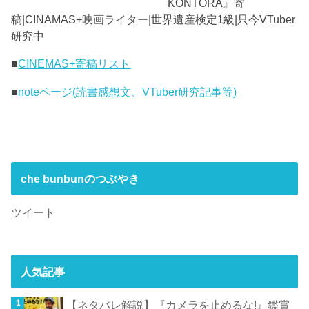
KONTORA』寄
稿|CINAMAS+映画ライター|世界遺産検定1級|只今VTuber
研究中
■
CINEMAS+寄稿リスト
■
noteページ(読書感想文、VTuber研究記事等)
che bunbunのつぶやき
ツイート
人気記事
【ネタバレ解説】『カメラを止めるな!』鑑賞