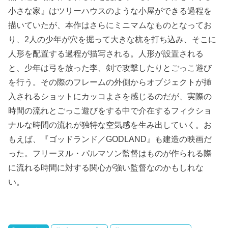
小さな家』はツリーハウスのような小屋ができる過程を
描いていたが、本作はさらにミニマムなものとなってお
り、2人の少年が穴を掘って大きな杭を打ち込み、そこに
人形を配置する過程が描写される。人形が設置される
と、少年は弓を放った李、剣で攻撃したりとごっこ遊び
を行う。その際のフレームの外側からオブジェクトが挿
入されるショットにカッコよさを感じるのだが、実際の
時間の流れとごっこ遊びをする中で介在するフィクショ
ナルな時間の流れが独特な空気感を生み出していく。お
もえば、『ゴッドランド／GODLAND』も建造の映画だ
った。フリーヌル・パルマソン監督はものが作られる際
に流れる時間に対する関心が強い監督なのかもしれな
い。