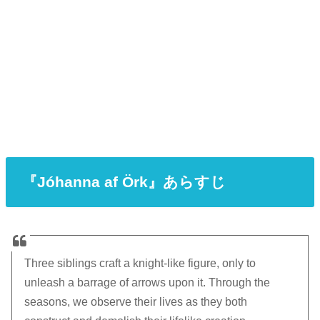
『Jóhanna af Örk』あらすじ
Three siblings craft a knight-like figure, only to
unleash a barrage of arrows upon it. Through the
seasons, we observe their lives as they both