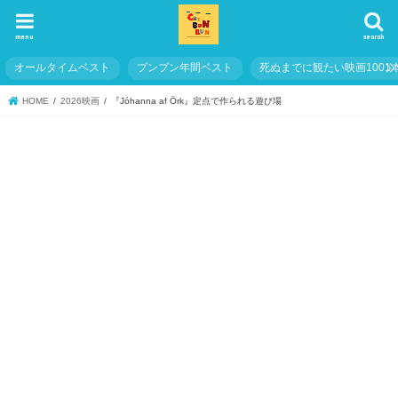
menu
search
オールタイムベスト
ブンブン年間ベスト
死ぬまでに観たい映画1001
HOME
2026映画
『Jóhanna af Örk』定点で作られる遊び場