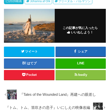
2026映画
Jóhanna af Örk
フリーヌル・パルマソン
この記事が気に入ったら
いいねしよう！
ツイート
シェア
はてブ
LINE
Pocket
feedly
『Tales of the Wounded Land』再建への眼差し
『トム、トム、笛吹きの息子』いにしえの映像改編