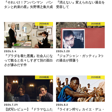
『それいけ！アンパンマン パン
『消えない』変えられない過去を
タンと約束の星』矢野博之集大成
受容して
2026映画
2026映画
2026.5.4
2026.3.20
『プラダを着た悪魔』社会人にな
『ジョアシャン・ガッティ』3つ
って観ると生々しすぎて別の面白
の過去が揺蕩う
さが滲みだす件
2026映画
2026映画
2026.7.29
2026.8.2
【試写レビュー】『ドラマなふた
『ライオン狩り』カイエ・デュ・