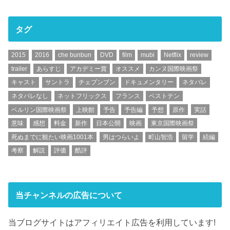
タグ
2015
2016
che bunbun
DVD
film
mubi
Netflix
review
trailer
あらすじ
アカデミー賞
オススメ
カンヌ国際映画祭
キャスト
サントラ
チェブンブン
ドキュメンタリー
ネタバレ
ネタバレなし
ネットフリックス
フランス
ベストテン
ベルリン国際映画祭
上映館
予告
予告編
予想
原作
実話
意味
感想
料金
新作
日本公開
映画
東京国際映画祭
死ぬまでに観たい映画1001本
男はつらいよ
町山智浩
留学
続編
考察
解説
評価
酷評
当チャンネルの広告について
当ブログサイトはアフィリエイト広告を利用しています!