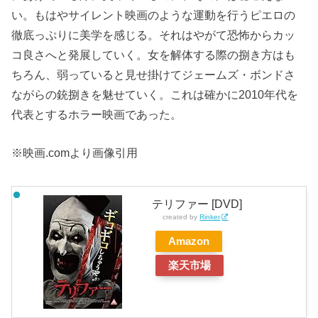
い。もはやサイレント映画のような運動を行うピエロの
徹底っぷりに美学を感じる。それはやがて恐怖からカッ
コ良さへと発展していく。女を解体する際の捌き方はも
ちろん、弱っていると見せ掛けてジェームズ・ボンドさ
ながらの銃捌きを魅せていく。これは確かに2010年代を
代表とするホラー映画であった。
※映画.comより画像引用
テリファー [DVD]
created by
Rinker
Amazon
楽天市場