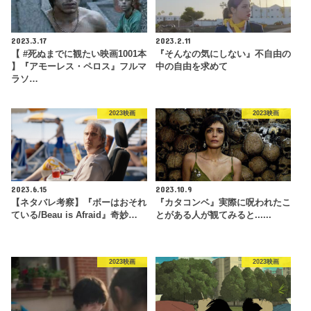
2023.3.17
2023.2.11
【 #死ぬまでに観たい映画1001本
『そんなの気にしない』不自由の
】『アモーレス・ペロス』フルマ
中の自由を求めて
ラソ…
2023映画
2023映画
2023.6.15
2023.10.9
【ネタバレ考察】『ボーはおそれ
『カタコンベ』実際に呪われたこ
ている/Beau is Afraid』奇妙…
とがある人が観てみると......
2023映画
2023映画