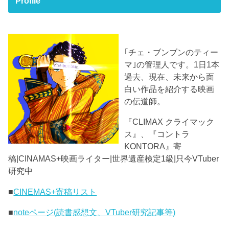
Profile
｢チェ・ブンブンのティー
マ｣の管理人です。1日1本
過去、現在、未来から面
白い作品を紹介する映画
の伝道師。
『CLIMAX クライマック
ス』、『コントラ
KONTORA』寄
稿|CINAMAS+映画ライター|世界遺産検定1級|只今VTuber
研究中
■
CINEMAS+寄稿リスト
■
noteページ(読書感想文、VTuber研究記事等)