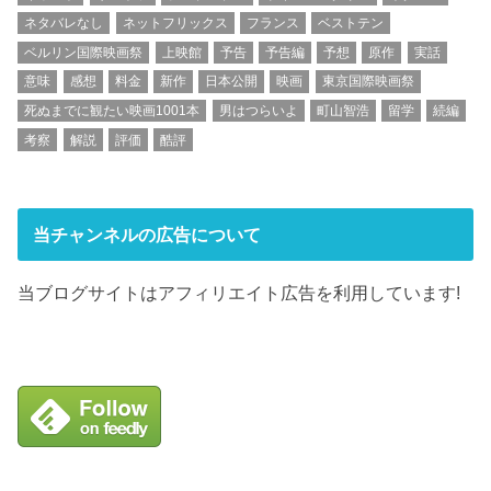
ネタバレなし
ネットフリックス
フランス
ベストテン
ベルリン国際映画祭
上映館
予告
予告編
予想
原作
実話
意味
感想
料金
新作
日本公開
映画
東京国際映画祭
死ぬまでに観たい映画1001本
男はつらいよ
町山智浩
留学
続編
考察
解説
評価
酷評
当チャンネルの広告について
当ブログサイトはアフィリエイト広告を利用しています!