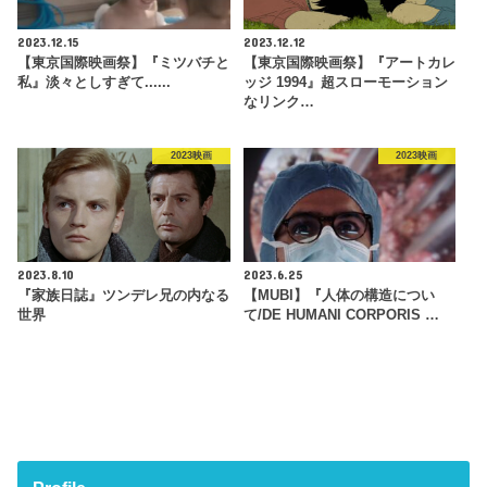
2023.12.15
2023.12.12
【東京国際映画祭】『ミツバチと
【東京国際映画祭】『アートカレ
私』淡々としすぎて......
ッジ 1994』超スローモーション
なリンク…
2023映画
2023映画
2023.8.10
2023.6.25
『家族日誌』ツンデレ兄の内なる
【MUBI】『人体の構造につい
世界
て/DE HUMANI CORPORIS …