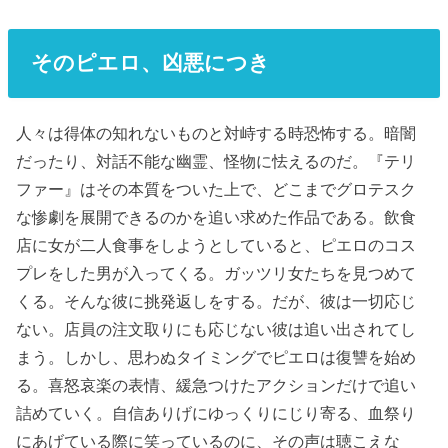
そのピエロ、凶悪につき
人々は得体の知れないものと対峙する時恐怖する。暗闇
だったり、対話不能な幽霊、怪物に怯えるのだ。『テリ
ファー』はその本質をついた上で、どこまでグロテスク
な惨劇を展開できるのかを追い求めた作品である。飲食
店に女が二人食事をしようとしていると、ピエロのコス
プレをした男が入ってくる。ガッツリ女たちを見つめて
くる。そんな彼に挑発返しをする。だが、彼は一切応じ
ない。店員の注文取りにも応じない彼は追い出されてし
まう。しかし、思わぬタイミングでピエロは復讐を始め
る。喜怒哀楽の表情、緩急つけたアクションだけで追い
詰めていく。自信ありげにゆっくりにじり寄る、血祭り
にあげている際に笑っているのに、その声は聴こえな