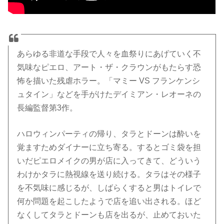
あらゆる非道な手段で人々を血祭りにあげていく不
気味なピエロ、アート・ザ・クラウンがもたらす恐
怖を描いた残虐ホラー。「マミー VS フランケンシ
ュタイン」などを手がけたデイミアン・レオーネの
長編監督第3作。
ハロウィンパーティの帰り、タラとドーンは酔いを
覚ますためダイナーに立ち寄る。するとゴミ袋を担
いだピエロメイクの男が店に入ってきて、どういう
わけかタラに熱視線を送り続ける。タラはその様子
を不気味に感じるが、しばらくすると男はトイレで
何か問題を起こしたようで店を追い出される。ほど
なくしてタラとドーンも店を出るが、止めておいた