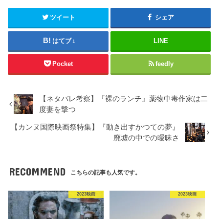
ツイート
シェア
はてブ
LINE
1
Pocket
feedly
【ネタバレ考察】『裸のランチ』薬物中毒作家は二
度妻を撃つ
【カンヌ国際映画祭特集】『動き出すかつての夢』
廃墟の中での曖昧さ
RECOMMEND
こちらの記事も人気です。
2023映画
2023映画