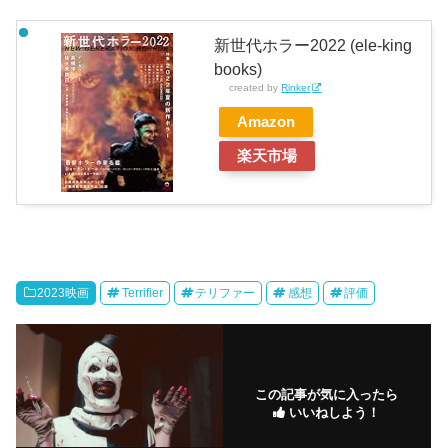
新世代ホラー2022 (ele-king
books)
created by
Rinker
Amazon
楽天市場
2023映画
Terrifier
テリファー
感想
評価
この記事が気に入ったら
いいねしよう！