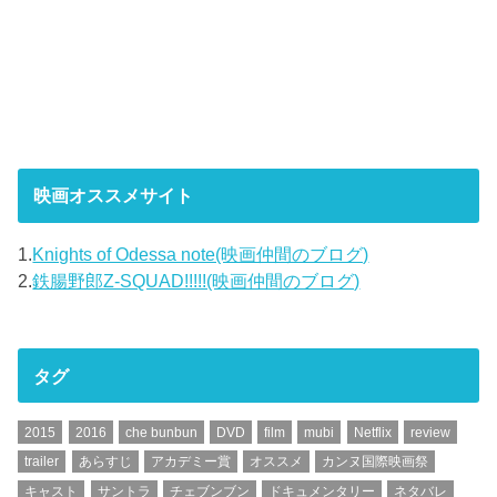
映画オススメサイト
1.
Knights of Odessa note(映画仲間のブログ)
2.
鉄腸野郎Z-SQUAD!!!!!(映画仲間のブログ)
タグ
2015
2016
che bunbun
DVD
film
mubi
Netflix
review
trailer
あらすじ
アカデミー賞
オススメ
カンヌ国際映画祭
キャスト
サントラ
チェブンブン
ドキュメンタリー
ネタバレ