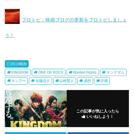
ブロトピ：映画ブログの更新をブロトピしましょ
う！
2019映画
KINGDOM
ONE OK ROCK
Wasted Nights
キングダム
キンフー
佐藤信介
山崎賢人
感想
評価
この記事が気に入ったら
いいねしよう！