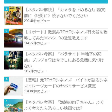
【ネタバレ解説】『カメラを止めるな!』鑑賞
前に《絶対に》読まないでください
290.4k件のビュー
【リポート】激混みTOHOシネマズ日比谷を攻
略してみた※ハシゴの近道教えます
114.7k件のビュー
【ネタバレ考察】『パラサイト 半地下の家
族』ブルジョワは今そこにある危機に気づけ
ない
111k件のビュー
【悲報】元TOHOシネマズ バイトが語るシネ
マイレージカードのヤバイサービス変更
104.8k件のビュー
【ネタバレ考察】『漁港の肉子ちゃん』よく
よく考えたら恐ろしい映画では?