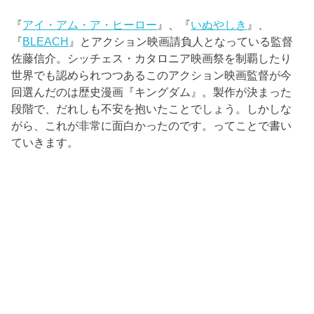
『
アイ・アム・ア・ヒーロー
』、『
いぬやしき
』、
『
BLEACH
』とアクション映画請負人となっている監督
佐藤信介。シッチェス・カタロニア映画祭を制覇したり
世界でも認められつつあるこのアクション映画監督が今
回選んだのは歴史漫画『キングダム』。製作が決まった
段階で、だれしも不安を抱いたことでしょう。しかしな
がら、これが非常に面白かったのです。ってことで書い
ていきます。