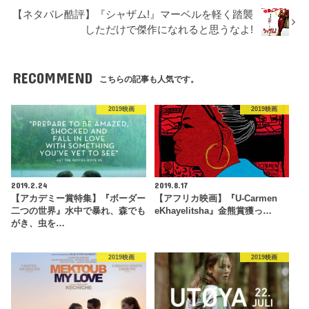
【ネタバレ酷評】『シャザム!』マーベルを軽く踏襲
しただけで傑作になれると思うなよ!
RECOMMEND
こちらの記事も人気です。
2019映画
2019映画
2019.2.24
2019.8.17
【アカデミー賞特集】『ボーダー
【アフリカ映画】『U-Carmen
二つの世界』水中で暴れ、森でも
eKhayelitsha』金熊賞獲っ…
がき、虫を…
2019映画
2019映画