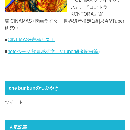
ス』、『コントラ
KONTORA』寄
稿|CINAMAS+映画ライター|世界遺産検定1級|只今VTuber
研究中
■
CINEMAS+寄稿リスト
■
noteページ(読書感想文、VTuber研究記事等)
che bunbunのつぶやき
ツイート
人気記事