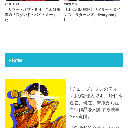
2019.3.23
2019.2.3
『サマー・オブ・８４』これは漆
【ネタバレ酷評】『メリー・ポピ
黒の『スタンド・バイ・ミー』
ンズ リターンズ』Everything
だ!
i…
Profile
｢チェ・ブンブンのティー
マ｣の管理人です。1日1本
過去、現在、未来から面
白い作品を紹介する映画
の伝道師。
『CLIMAX クライマック