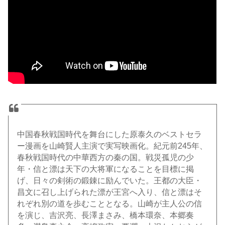
中国春秋戦国時代を舞台にした原泰久のベストセラ
ー漫画を山崎賢人主演で実写映画化。紀元前245年、
春秋戦国時代の中華西方の秦の国。戦災孤児の少
年・信と漂は天下の大将軍になることを目標に掲
げ、日々の剣術の鍛錬に励んでいた。王都の大臣・
昌文に召し上げられた漂が王宮へ入り、信と漂はそ
れぞれ別の道を歩むこととなる。山崎が主人公の信
を演じ、吉沢亮、長澤まさみ、橋本環奈、本郷奏