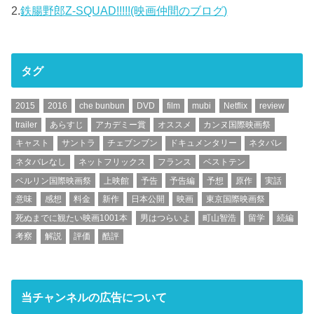
2.
鉄腸野郎Z-SQUAD!!!!!(映画仲間のブログ)
タグ
2015
2016
che bunbun
DVD
film
mubi
Netflix
review
trailer
あらすじ
アカデミー賞
オススメ
カンヌ国際映画祭
キャスト
サントラ
チェブンブン
ドキュメンタリー
ネタバレ
ネタバレなし
ネットフリックス
フランス
ベストテン
ベルリン国際映画祭
上映館
予告
予告編
予想
原作
実話
意味
感想
料金
新作
日本公開
映画
東京国際映画祭
死ぬまでに観たい映画1001本
男はつらいよ
町山智浩
留学
続編
考察
解説
評価
酷評
当チャンネルの広告について