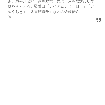
多、満島真之介、高嶋政宏、要潤、大沢たかおらが
顔をそろえる。監督は「アイアムアヒーロー」「い
ぬやしき」「図書館戦争」などの佐藤信介。
※