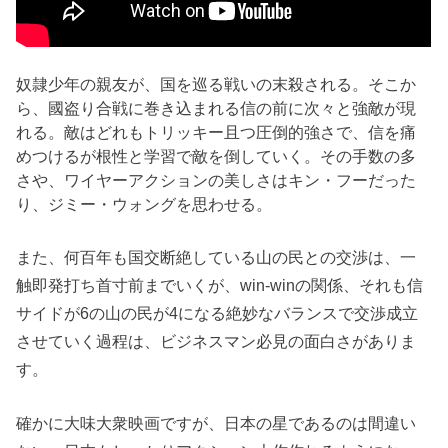
奴隷少年の親友が、国を巡る戦いの末殺される。そこか
ら、國盗り合戦に巻き込まれる信の前に次々と強敵が現
れる。敵はどれもトリッキー且つ圧倒的強さで、信を痛
めつけるが根性と学習で敵を倒していく。その手数の多
さや、ワイヤーアクションの美しさはキン・フーだった
り、ジミー・ウォングを思わせる。
また、何百年も国交断絶している山の民との交渉は、一
触即発打ち首寸前までいくが、win-winの関係、それも信
サイドが6の山の民が4になる絶妙なバランスで交渉成立
させていく過程は、ビジネスマン必見の面白さがありま
す。
確かに大味大衆映画ですが、日本の星であるのは間違い