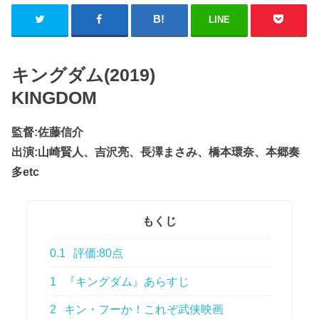
LINE
キングダム(2019)
KINGDOM
監督:佐藤信介
出演:山崎賢人、吉沢亮、長澤まさみ、橋本環奈、本郷奏
多etc
もくじ
0.1
評価:80点
1
『キングダム』あらすじ
2
キン・フーか！これぞ武侠映画