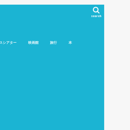
search
スシアター
映画館
旅行
本