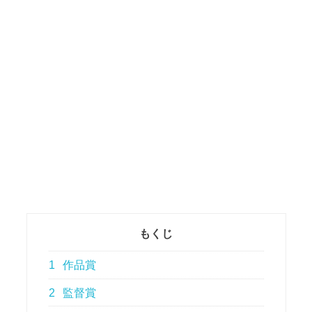
もくじ
1
作品賞
2
監督賞