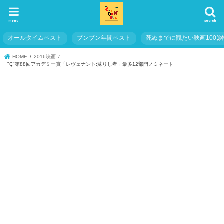
menu
search
オールタイムベスト
ブンブン年間ベスト
死ぬまでに観たい映画1001
HOME
2016映画
"Ç"第88回アカデミー賞「レヴェナント:蘇りし者」最多12部門ノミネート