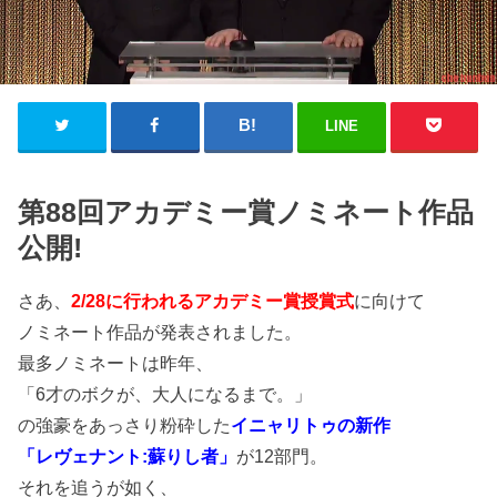
LINE
第88回アカデミー賞ノミネート作品
公開!
さあ、
2/28に行われるアカデミー賞授賞式
に向けて
ノミネート作品が発表されました。
最多ノミネートは昨年、
「6才のボクが、大人になるまで。」
の強豪をあっさり粉砕した
イニャリトゥの新作
「レヴェナント:蘇りし者」
が12部門。
それを追うが如く、