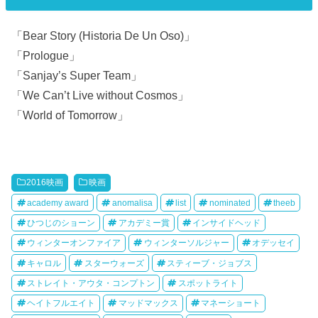
「Bear Story (Historia De Un Oso)」
「Prologue」
「Sanjay’s Super Team」
「We Can’t Live without Cosmos」
「World of Tomorrow」
2016映画
映画
academy award
anomalisa
list
nominated
theeb
ひつじのショーン
アカデミー賞
インサイドヘッド
ウィンターオンファイア
ウィンターソルジャー
オデッセイ
キャロル
スターウォーズ
スティーブ・ジョブス
ストレイト・アウタ・コンプトン
スポットライト
ヘイトフルエイト
マッドマックス
マネーショート