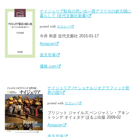
ナイジェリア駐在の思い出―西アフリカの超大国に
暮らして (近代文藝社新書)
posted with
カエレバ
今井 和彦 近代文藝社 2015-01-17
Amazon
楽天市場
価格.com
ナイジェリア (ナショナルジオグラフィック世
界の国)
posted with
カエレバ
ブリジット ジャイルズ,ベンジャミン・アキン
トゥンデ オイェタデ ほるぷ出版 2009-02
Amazon
楽天市場