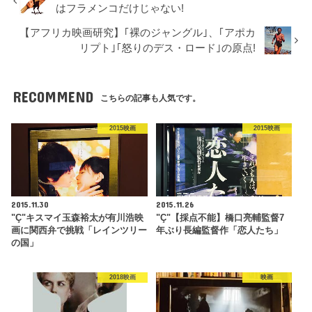
はフラメンコだけじゃない!
【アフリカ映画研究】｢裸のジャングル｣、｢アポカ
リプト｣｢怒りのデス・ロード｣の原点!
RECOMMEND
こちらの記事も人気です。
2015映画
2015映画
2015.11.30
2015.11.26
"Ç"キスマイ玉森裕太が有川浩映
"Ç"【採点不能】橋口亮輔監督7
画に関西弁で挑戦「レインツリー
年ぶり長編監督作「恋人たち」
の国」
2018映画
映画