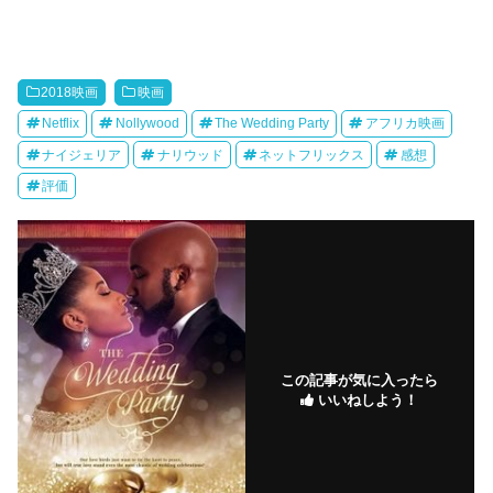
2018映画
映画
Netflix
Nollywood
The Wedding Party
アフリカ映画
ナイジェリア
ナリウッド
ネットフリックス
感想
評価
この記事が気に入ったら
いいねしよう！