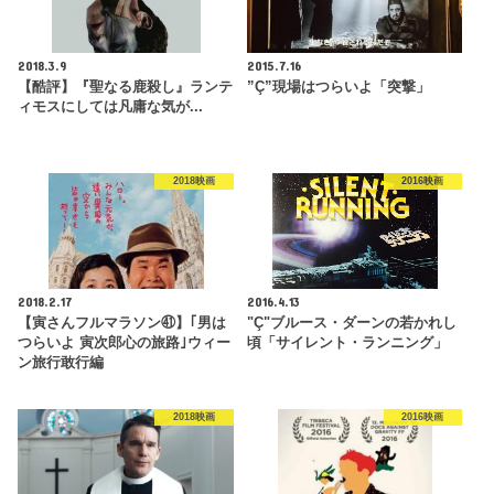
2018.3.9
2015.7.16
【酷評】『聖なる鹿殺し』ランテ
”Ç”現場はつらいよ「突撃」
ィモスにしては凡庸な気が...
2018映画
2016映画
2018.2.17
2016.4.13
【寅さんフルマラソン㊶】｢男は
"Ç"ブルース・ダーンの若かれし
つらいよ 寅次郎心の旅路｣ウィー
頃「サイレント・ランニング」
ン旅行敢行編
2018映画
2016映画