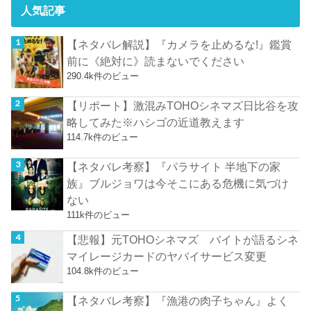
人気記事
【ネタバレ解説】『カメラを止めるな!』鑑賞
前に《絶対に》読まないでください
290.4k件のビュー
【リポート】激混みTOHOシネマズ日比谷を攻
略してみた※ハシゴの近道教えます
114.7k件のビュー
【ネタバレ考察】『パラサイト 半地下の家
族』ブルジョワは今そこにある危機に気づけ
ない
111k件のビュー
【悲報】元TOHOシネマズ バイトが語るシネ
マイレージカードのヤバイサービス変更
104.8k件のビュー
【ネタバレ考察】『漁港の肉子ちゃん』よく