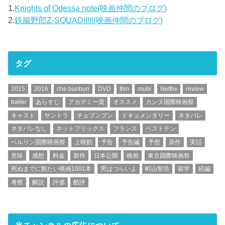
1.
Knights of Odessa note(映画仲間のブログ)
2.
鉄腸野郎Z-SQUAD!!!!!(映画仲間のブログ)
タグ
2015
2016
che bunbun
DVD
film
mubi
Netflix
review
trailer
あらすじ
アカデミー賞
オススメ
カンヌ国際映画祭
キャスト
サントラ
チェブンブン
ドキュメンタリー
ネタバレ
ネタバレなし
ネットフリックス
フランス
ベストテン
ベルリン国際映画祭
上映館
予告
予告編
予想
原作
実話
意味
感想
料金
新作
日本公開
映画
東京国際映画祭
死ぬまでに観たい映画1001本
男はつらいよ
町山智浩
留学
続編
考察
解説
評価
酷評