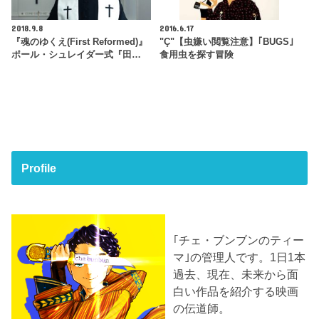
2018.9.8
2016.6.17
『魂のゆくえ(First Reformed)』
"Ç"【虫嫌い閲覧注意】｢BUGS｣
ポール・シュレイダー式『田…
食用虫を探す冒険
Profile
｢チェ・ブンブンのティー
マ｣の管理人です。1日1本
過去、現在、未来から面
白い作品を紹介する映画
の伝道師。