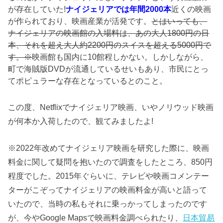
が存在していた!
ナイジェリアでは年間2000本
近くの映画
が作られており、映画産業が活発です。
とはいっても、
ナイジェリアの映画館の入場料は、あの大人1800円の日
本、それを超え大人約2200円のスイスを超える5000円で
す。※
映画館も国内に10館程しかない。しかしながら、
町で海賊版DVDが流通しているせいもあり、市民にとっ
てポピュラーな存在となっているとのこと。
この度、Netflixでナイジェリア映画、いやノリウッド映画
が何本か入荷したので、観てみましたよ!
※2022年改めてナイジェリア映画を研究した際に、映画
料金に関して疑問を抱いたので調査をしたところ、850円
程度でした。2015年ぐらいに、テレビや映画コメンテー
ターがこぞってナイジェリアの映画料金が高いと語って
いたので、当時の私もそれに乗っかってしまったのです
が、今やGoogle Mapsで映画料金調べられたり、
日本貿易