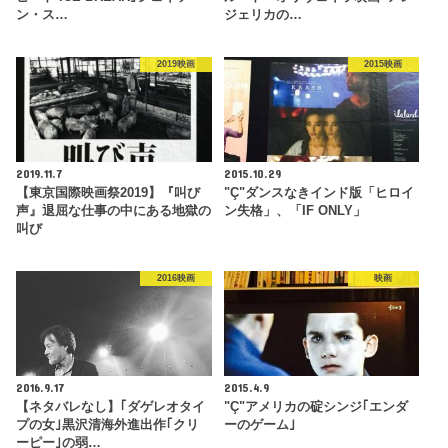
ン・ス…
ジェリカの…
2019映画
2015映画
2019.11.7
2015.10.29
【東京国際映画祭2019】『叫び
"Ç"ダンスなきインド版「ヒロイ
声』退屈な仕事の中にある地獄の
ン失格」、「IF ONLY」
叫び
2016映画
映画
2016.9.17
2015.4.9
【ネタバレなし】｢ダゲレオタイ
"Ç"アメリカの碇シンジ｢エンダ
プの女｣黒沢清海外進出作｢クリ
ーのゲーム｣
ーピー｣の弱…