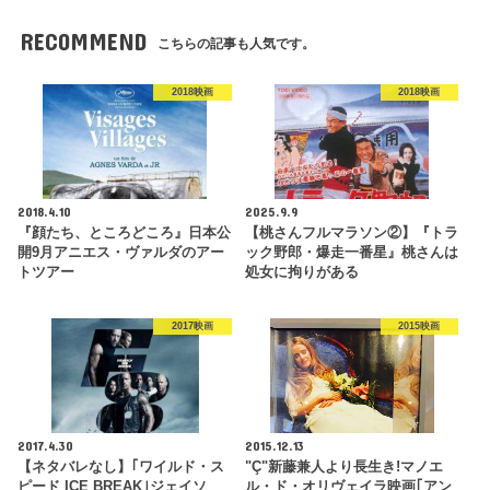
RECOMMEND
こちらの記事も人気です。
2018映画
2018映画
2018.4.10
2025.9.9
『顔たち、ところどころ』日本公
【桃さんフルマラソン②】『トラ
開9月アニエス・ヴァルダのアー
ック野郎・爆走一番星』桃さんは
トツアー
処女に拘りがある
2017映画
2015映画
2017.4.30
2015.12.13
【ネタバレなし】｢ワイルド・ス
"Ç"新藤兼人より長生き!マノエ
ピード ICE BREAK｣ジェイソ
ル・ド・オリヴェイラ映画｢アン