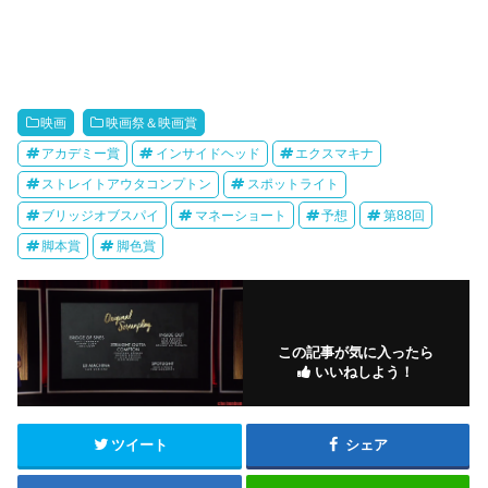
映画
映画祭＆映画賞
アカデミー賞
インサイドヘッド
エクスマキナ
ストレイトアウタコンプトン
スポットライト
ブリッジオブスパイ
マネーショート
予想
第88回
脚本賞
脚色賞
この記事が気に入ったら
いいねしよう！
ツイート
シェア