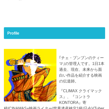
Profile
｢チェ・ブンブンのティー
マ｣の管理人です。1日1本
過去、現在、未来から面
白い作品を紹介する映画
の伝道師。
『CLIMAX クライマック
ス』、『コントラ
KONTORA』寄
稿|CINAMAS+映画ライター|世界遺産検定1級|只今VTuber