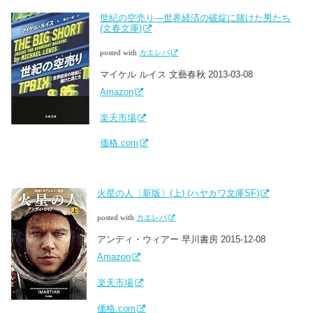
世紀の空売り―世界経済の破綻に賭けた男たち
(文春文庫)
posted with
カエレバ
マイケル ルイス 文藝春秋 2013-03-08
Amazon
楽天市場
価格.com
火星の人〔新版〕(上) (ハヤカワ文庫SF)
posted with
カエレバ
アンディ・ウィアー 早川書房 2015-12-08
Amazon
楽天市場
価格.com