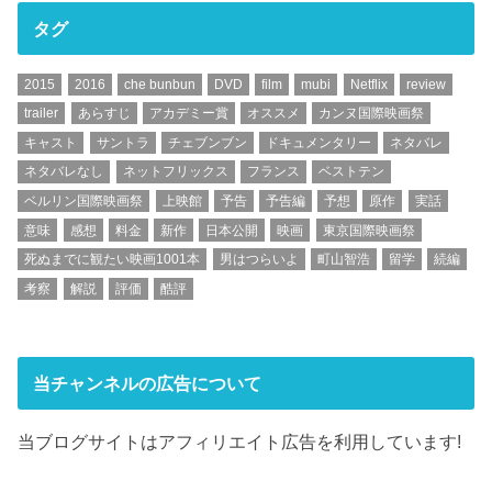
タグ
2015
2016
che bunbun
DVD
film
mubi
Netflix
review
trailer
あらすじ
アカデミー賞
オススメ
カンヌ国際映画祭
キャスト
サントラ
チェブンブン
ドキュメンタリー
ネタバレ
ネタバレなし
ネットフリックス
フランス
ベストテン
ベルリン国際映画祭
上映館
予告
予告編
予想
原作
実話
意味
感想
料金
新作
日本公開
映画
東京国際映画祭
死ぬまでに観たい映画1001本
男はつらいよ
町山智浩
留学
続編
考察
解説
評価
酷評
当チャンネルの広告について
当ブログサイトはアフィリエイト広告を利用しています!