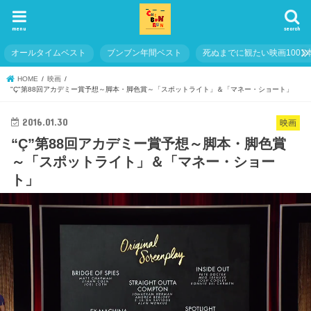
menu
search
オールタイムベスト
ブンブン年間ベスト
死ぬまでに観たい映画1001
HOME
映画
"Ç"第88回アカデミー賞予想～脚本・脚色賞～「スポットライト」＆「マネー・ショート」
2016.01.30
映画
“Ç”第88回アカデミー賞予想～脚本・脚色賞
～「スポットライト」＆「マネー・ショー
ト」