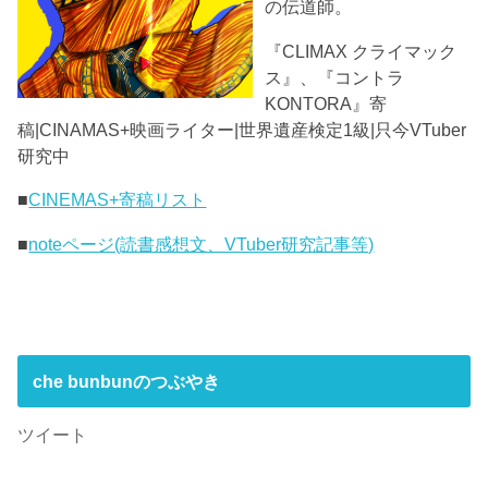
の伝道師。
『CLIMAX クライマック
ス』、『コントラ
KONTORA』寄
稿|CINAMAS+映画ライター|世界遺産検定1級|只今VTuber
研究中
■
CINEMAS+寄稿リスト
■
noteページ(読書感想文、VTuber研究記事等)
che bunbunのつぶやき
ツイート