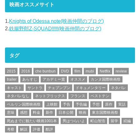
映画オススメサイト
1.
Knights of Odessa note(映画仲間のブログ)
2.
鉄腸野郎Z-SQUAD!!!!!(映画仲間のブログ)
タグ
2015
2016
che bunbun
DVD
film
mubi
Netflix
review
trailer
あらすじ
アカデミー賞
オススメ
カンヌ国際映画祭
キャスト
サントラ
チェブンブン
ドキュメンタリー
ネタバレ
ネタバレなし
ネットフリックス
フランス
ベストテン
ベルリン国際映画祭
上映館
予告
予告編
予想
原作
実話
意味
感想
料金
新作
日本公開
映画
東京国際映画祭
死ぬまでに観たい映画1001本
男はつらいよ
町山智浩
留学
続編
考察
解説
評価
酷評