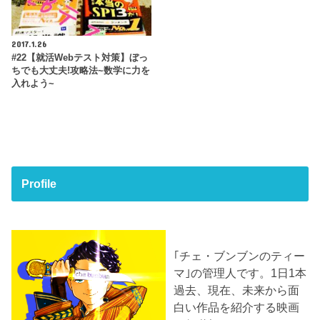
2017.1.26
#22【就活Webテスト対策】ぼっ
ちでも大丈夫!攻略法~数学に力を
入れよう~
Profile
｢チェ・ブンブンのティー
マ｣の管理人です。1日1本
過去、現在、未来から面
白い作品を紹介する映画