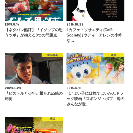
2019.8.16
2016.10.22
【ネタバレ酷評】『イソップの思
｢カフェ・ソサエティ(Café
うツボ』が抱える9つの問題点
Society)｣ウディ・アレンの小粋
な…
2024映画
映画
2024.3.24
2015.5.19
『ピストルと少年』撃たれぬ銃の
”Ç”よい子には観てはいかんドラ
均衡
ッグ映画「スポンジ・ボブ 海の
みんなが世…
就活