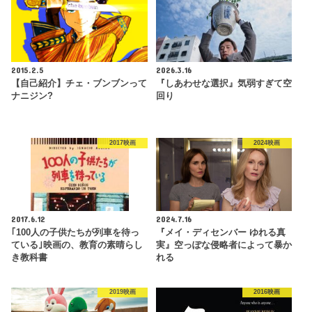
2015.2.5
2026.3.16
【自己紹介】チェ・ブンブンって
『しあわせな選択』気弱すぎて空
ナニジン?
回り
2017映画
2024映画
2017.6.12
2024.7.16
｢100人の子供たちが列車を待っ
『メイ・ディセンバー ゆれる真
ている｣映画の、教育の素晴らし
実』空っぽな侵略者によって暴か
き教科書
れる
2019映画
2016映画