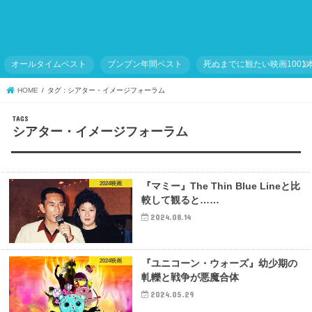
オールタイムベスト
ブンブン年間ベスト
死ぬまでに観たい映画1001
HOME
タグ : シアター・イメージフォーラム
シアター・イメージフォーラム
2024映画
『マミー』The Thin Blue Lineと比
較して観ると……
2024.08.14
2024映画
『ユニコーン・ウォーズ』幼少期の
軋轢と戦争が悪魔合体
2024.05.29