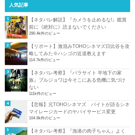
人気記事
【ネタバレ解説】『カメラを止めるな!』鑑賞
前に《絶対に》読まないでください
290.4k件のビュー
【リポート】激混みTOHOシネマズ日比谷を攻
略してみた※ハシゴの近道教えます
114.7k件のビュー
【ネタバレ考察】『パラサイト 半地下の家
族』ブルジョワは今そこにある危機に気づけ
ない
111k件のビュー
【悲報】元TOHOシネマズ バイトが語るシネ
マイレージカードのヤバイサービス変更
104.8k件のビュー
【ネタバレ考察】『漁港の肉子ちゃん』よく