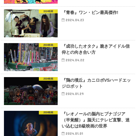
2024映画
『青春』ワン・ビン最高傑作!
2024.04.23
2024映画
『成功したオタク』脆きアイドル信
仰との向き合い方
2024.04.22
2024映画
『鶏の墳丘』カニロボVSハードエッ
ジロボット
2024.01.29
2024映画
『レオノールの脳内ヒプナゴジア
（半覚醒）』脳天にテレビ直撃、迷
い込むはB級映画の世界
2024.01.01