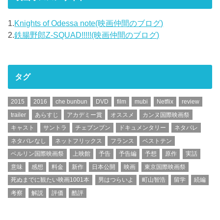
1.
Knights of Odessa note(映画仲間のブログ)
2.
鉄腸野郎Z-SQUAD!!!!!(映画仲間のブログ)
タグ
2015
2016
che bunbun
DVD
film
mubi
Netflix
review
trailer
あらすじ
アカデミー賞
オススメ
カンヌ国際映画祭
キャスト
サントラ
チェブンブン
ドキュメンタリー
ネタバレ
ネタバレなし
ネットフリックス
フランス
ベストテン
ベルリン国際映画祭
上映館
予告
予告編
予想
原作
実話
意味
感想
料金
新作
日本公開
映画
東京国際映画祭
死ぬまでに観たい映画1001本
男はつらいよ
町山智浩
留学
続編
考察
解説
評価
酷評