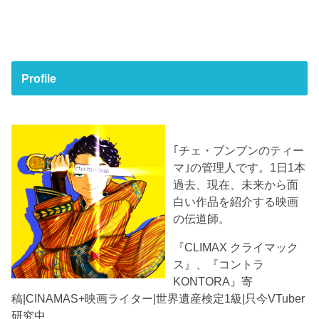
Profile
｢チェ・ブンブンのティー
マ｣の管理人です。1日1本
過去、現在、未来から面
白い作品を紹介する映画
の伝道師。
『CLIMAX クライマック
ス』、『コントラ
KONTORA』寄
稿|CINAMAS+映画ライター|世界遺産検定1級|只今VTuber
研究中