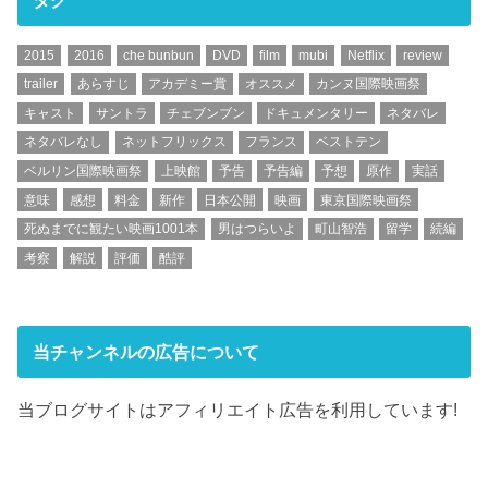
2015
2016
che bunbun
DVD
film
mubi
Netflix
review
trailer
あらすじ
アカデミー賞
オススメ
カンヌ国際映画祭
キャスト
サントラ
チェブンブン
ドキュメンタリー
ネタバレ
ネタバレなし
ネットフリックス
フランス
ベストテン
ベルリン国際映画祭
上映館
予告
予告編
予想
原作
実話
意味
感想
料金
新作
日本公開
映画
東京国際映画祭
死ぬまでに観たい映画1001本
男はつらいよ
町山智浩
留学
続編
考察
解説
評価
酷評
当チャンネルの広告について
当ブログサイトはアフィリエイト広告を利用しています!