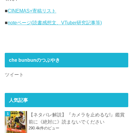
■
CINEMAS+寄稿リスト
■
noteページ(読書感想文、VTuber研究記事等)
che bunbunのつぶやき
ツイート
人気記事
【ネタバレ解説】『カメラを止めるな!』鑑賞
前に《絶対に》読まないでください
290.4k件のビュー