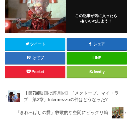
この記事が気に入ったら
いいねしよう！
ツイート
シェア
はてブ
LINE
Pocket
feedly
【第7回映画批評月間】『メクトーブ、マイ・ラ
ブ 第2章』Intermezzoの件はどうなった?
『きれっぱしの愛』牧歌的な空間にビックリ箱