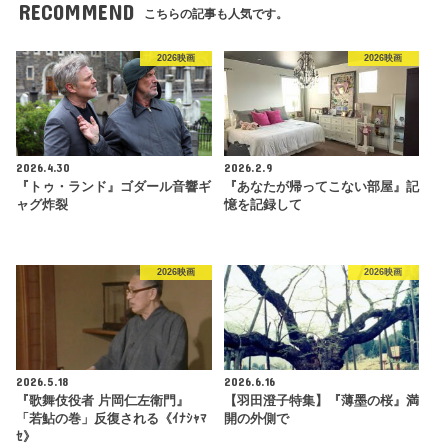
RECOMMEND
こちらの記事も人気です。
2026映画
2026映画
2026.4.30
2026.2.9
『トゥ・ランド』ゴダール音響ギ
『あなたが帰ってこない部屋』記
ャグ炸裂
憶を記録して
2026映画
2026映画
2026.5.18
2026.6.16
『歌舞伎役者 片岡仁左衛門』
【羽田澄子特集】『薄墨の桜』満
「若鮎の巻」反復される《ｲﾅｼｬﾏ
開の外側で
ｾ》