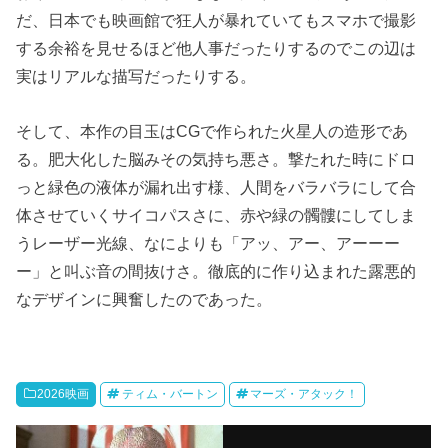
だ、日本でも映画館で狂人が暴れていてもスマホで撮影
する余裕を見せるほど他人事だったりするのでこの辺は
実はリアルな描写だったりする。
そして、本作の目玉はCGで作られた火星人の造形であ
る。肥大化した脳みその気持ち悪さ。撃たれた時にドロ
っと緑色の液体が漏れ出す様、人間をバラバラにして合
体させていくサイコパスさに、赤や緑の髑髏にしてしま
うレーザー光線、なによりも「アッ、アー、アーーー
ー」と叫ぶ音の間抜けさ。徹底的に作り込まれた露悪的
なデザインに興奮したのであった。
2026映画
ティム・バートン
マーズ・アタック！