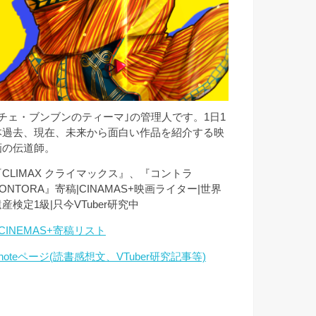
｢チェ・ブンブンのティーマ｣の管理人です。1日1
本過去、現在、未来から面白い作品を紹介する映
画の伝道師。
『CLIMAX クライマックス』、『コントラ
ONTORA』寄稿|CINAMAS+映画ライター|世界
産検定1級|只今VTuber研究中
CINEMAS+寄稿リスト
noteページ(読書感想文、VTuber研究記事等)