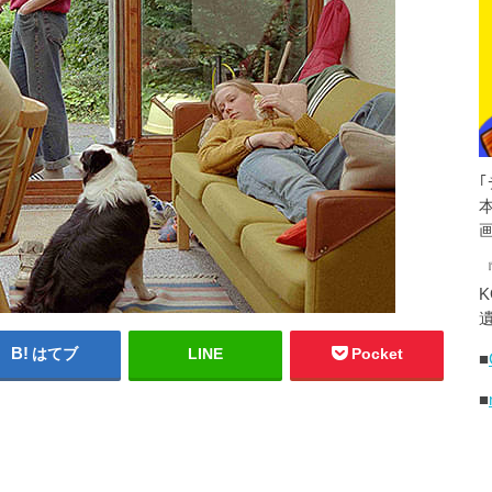
K
遺
はてブ
LINE
Pocket
■
■