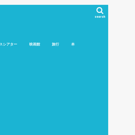
search
スシアター
映画館
旅行
本