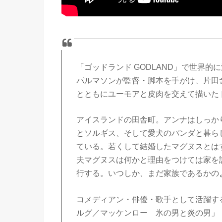
「ゴッドランド GODLAND」で世界
パルマソンが監督・脚本を手がけ、片田
とともにユーモアと皮肉を交えて描いた
アイスランドの田舎町。アンナはしっか
とソルギス、そして愛犬のパンダと暮ら
ている。若くして結婚したマグヌスとは
夫マグヌスは何かと理由をつけては家を
行する。いつしか、まだ家族であるかの
コメディアン・俳優・歌手として活躍す
ルグ／マッケンロー 氷の男と炎の男」