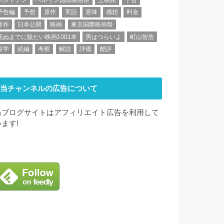
予告編
予想
原作
実話
意味
感想
料金
新作
日本公開
映画
東京国際映画祭
死ぬまでに観たい映画1001本
男はつらいよ
町山智浩
留学
続編
考察
解説
評価
酷評
当チャンネルの広告について
当ブログサイトはアフィリエイト広告を利用して
います!