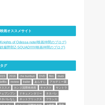
映画オススメサイト
Knights of Odessa note(映画仲間のブログ)
鉄腸野郎Z-SQUAD!!!!!(映画仲間のブログ)
タグ
2015
2016
che bunbun
DVD
film
mubi
etflix
review
trailer
あらすじ
アカデミー賞
オススメ
カンヌ国際映画祭
キャスト
サントラ
チェブンブン
ドキュメンタリー
ネタバレ
ネタバレなし
ネットフリックス
フランス
ベストテン
ベルリン国際映画祭
上映館
予告