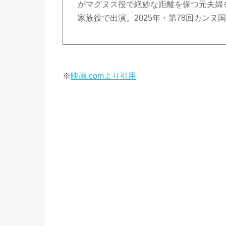
がマグヌス役で絶妙な距離を保つ元夫婦
家族役で出演。2025年・第78回カン
※
映画.comより引用