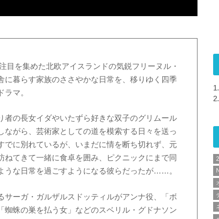
的に注目を集めた北欧アイスランドの気鋭フリーヌル・
舎に暮らす家族のささやかな日常を、移りゆく四季
1.
ドラマ。
2.
り者の長女イダやいたずら好きな双子のグリムール
しながら、芸術家としての道を模索する日々を送っ
すでに別れているが、いまだに情を断ち切れず、元
訪ねてきて一緒に食卓を囲み、ピクニックにまで同
ような日常を過ごすようになる彼らだったが……。
N
るサーガ・ガルザルスドッティルがアンナ役、「ボ
「蜘蛛の巣を払う女」などのスベリル・グドナソン