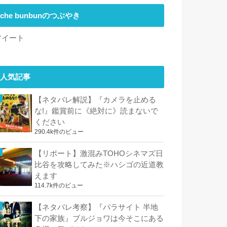
che bunbunのつぶやき
ツイート
人気記事
【ネタバレ解説】『カメラを止める
な!』鑑賞前に《絶対に》読まないで
ください
290.4k件のビュー
【リポート】激混みTOHOシネマズ日
比谷を攻略してみた※ハシゴの近道教
えます
114.7k件のビュー
【ネタバレ考察】『パラサイト 半地
下の家族』ブルジョワは今そこにある