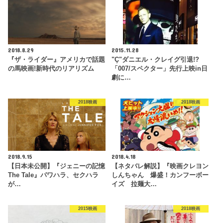
2018.8.29
2015.11.28
『ザ・ライダー』アメリカで話題
"Ç"ダニエル・クレイグ引退!?
の馬映画!新時代のリアリズム
「007/スペクター」先行上映in日
劇に…
2018映画
2018映画
2018.9.15
2018.4.18
【日本未公開】『ジェニーの記憶
【ネタバレ解説】『映画クレヨン
The Tale』パワハラ、セクハラ
しんちゃん 爆盛！カンフーボー
が…
イズ 拉麺大…
2015映画
2018映画