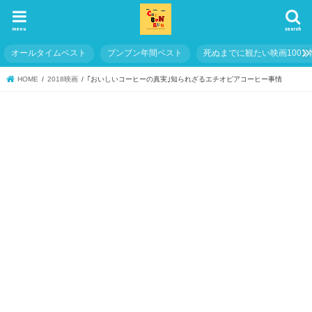
menu
search
オールタイムベスト
ブンブン年間ベスト
死ぬまでに観たい映画1001
HOME
2018映画
｢おいしいコーヒーの真実｣知られざるエチオピアコーヒー事情