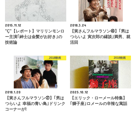
2015.11.12
2018.3.24
"Ç"【レポート】マリリンモンロ
【寅さんフルマラソン㊻】｢男は
ー主演｢紳士は金髪がお好き｣の
つらいよ 寅次郎の縁談｣満男、就
技術論
活回
2018映画
2018映画
2018.1.20
2025.10.12
【寅さんフルマラソン㊲】｢男は
【エリック・ローメール特集】
つらいよ 幸福の青い鳥｣ドリンク
｢獅子座｣ロメールの辛辣な寓話
コーナーが!