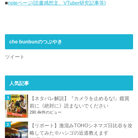
■
noteページ(読書感想文、VTuber研究記事等)
che bunbunのつぶやき
ツイート
人気記事
【ネタバレ解説】『カメラを止めるな!』鑑賞
前に《絶対に》読まないでください
290.4k件のビュー
【リポート】激混みTOHOシネマズ日比谷を攻
略してみた※ハシゴの近道教えます