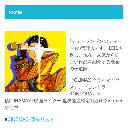
Profile
｢チェ・ブンブンのティー
マ｣の管理人です。1日1本
過去、現在、未来から面
白い作品を紹介する映画
の伝道師。
『CLIMAX クライマック
ス』、『コントラ
KONTORA』寄
稿|CINAMAS+映画ライター|世界遺産検定1級|只今VTuber
研究中
■
CINEMAS+寄稿リスト