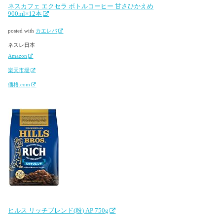
ネスカフェ エクセラ ボトルコーヒー 甘さひかえめ
900ml×12本
posted with
カエレバ
ネスレ日本
Amazon
楽天市場
価格.com
ヒルス リッチブレンド(粉) AP 750g