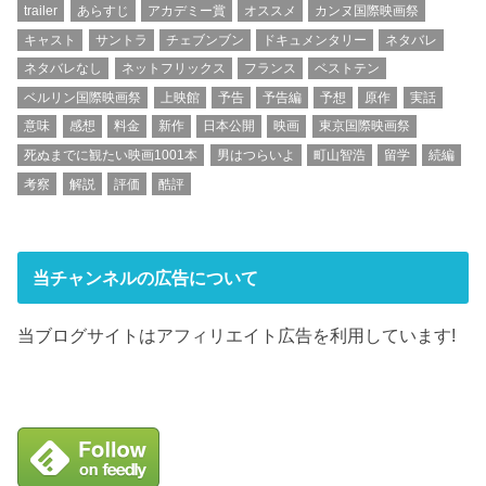
trailer
あらすじ
アカデミー賞
オススメ
カンヌ国際映画祭
キャスト
サントラ
チェブンブン
ドキュメンタリー
ネタバレ
ネタバレなし
ネットフリックス
フランス
ベストテン
ベルリン国際映画祭
上映館
予告
予告編
予想
原作
実話
意味
感想
料金
新作
日本公開
映画
東京国際映画祭
死ぬまでに観たい映画1001本
男はつらいよ
町山智浩
留学
続編
考察
解説
評価
酷評
当チャンネルの広告について
当ブログサイトはアフィリエイト広告を利用しています!