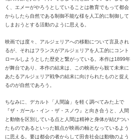
く、エメーがやろうとしていることは教育でもって都会
からしたら自然である制御不能な様を人工的に制御して
しまおうとする活動のように思える。
映画では度々、アルジェリアへの移動について言及され
るが、それはフランスがアルジェリアを人工的にコント
ロールしようとした歴史と繋がっている。本作は1899年
が舞台であり、本作の結末は、この映画から観て未来に
あたるアルジェリア戦争の結末に向けられたものと捉え
るのが自然であろう。
ちなみに、デカルト「人間論」を軽く調べてみた上で
『ザ・ガール・イン・ザ・スノウ』と向き合うと、人間
と動物を区別している点と人間は精神と身体が結びつい
たものであるといった観点が映画の軸となっているよう
に思える。要は都会の者からして田舎社会は動物のよう