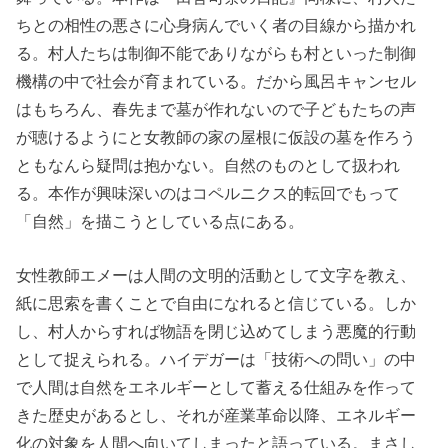
ちとの相性の悪さに心身病んでいく者の目線から描かれ
る。村人たちは制御不能でありながらも村といった制御
機構の中で社会が育まれている。だから風呂キャンセル
はもちろん、春先まで墓が作れないので子どもたちの声
が聴けるようにと女教師の家の屋根に仮設の墓を作ろう
ともなんら疑問は抱かない。自然のものとして扱われ
る。本作が興味深いのはコペルニクス的転回でもって
「自然」を描こうとしている点にある。
女性教師エメーは人間の文明的活動として文字を教え、
紙に思索を書くことで自由になれると信じている。しか
し、村人からすれば物語を閉じ込めてしまう悪魔的行動
として捉えられる。ハイデガーは「技術への問い」の中
で人間は自然をエネルギーとして蓄える仕組みを作って
きた歴史があるとし、それが産業革命以降、エネルギー
化の対象を人間へ向いてしまったと語っている。まさし