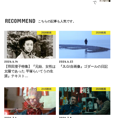
で
RECOMMEND
こちらの記事も人気です。
2026映画
2026映画
2026.6.14
2026.6.23
【羽田澄子特集】『元始、女性は
『JLG/自画像』ゴダールの日記
太陽であった 平塚らいてうの生
涯』テキスト…
2026映画
2026映画
2026.7.6
2026.7.8