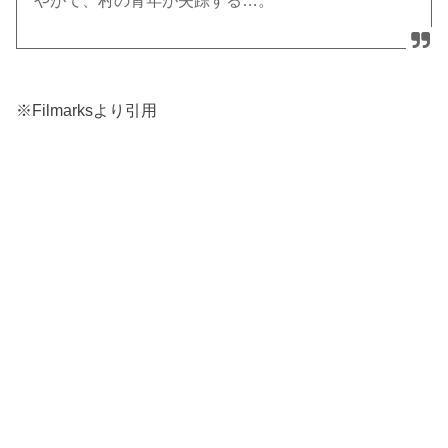
やがて、村の青年が失踪する…。
※Filmarksより引用