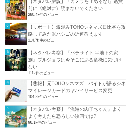
【ネタバレ解説】『カメラを止めるな!』鑑賞
前に《絶対に》読まないでください
290.4k件のビュー
【リポート】激混みTOHOシネマズ日比谷を攻
略してみた※ハシゴの近道教えます
114.7k件のビュー
【ネタバレ考察】『パラサイト 半地下の家
族』ブルジョワは今そこにある危機に気づけ
ない
111k件のビュー
【悲報】元TOHOシネマズ バイトが語るシネ
マイレージカードのヤバイサービス変更
104.8k件のビュー
【ネタバレ考察】『漁港の肉子ちゃん』よく
よく考えたら恐ろしい映画では?
98.1k件のビュー