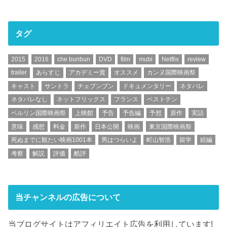
タグ
2015
2016
che bunbun
DVD
film
mubi
Netflix
review
trailer
あらすじ
アカデミー賞
オススメ
カンヌ国際映画祭
キャスト
サントラ
チェブンブン
ドキュメンタリー
ネタバレ
ネタバレなし
ネットフリックス
フランス
ベストテン
ベルリン国際映画祭
上映館
予告
予告編
予想
原作
実話
意味
感想
料金
新作
日本公開
映画
東京国際映画祭
死ぬまでに観たい映画1001本
男はつらいよ
町山智浩
留学
続編
考察
解説
評価
酷評
当チャンネルの広告について
当ブログサイトはアフィリエイト広告を利用しています!