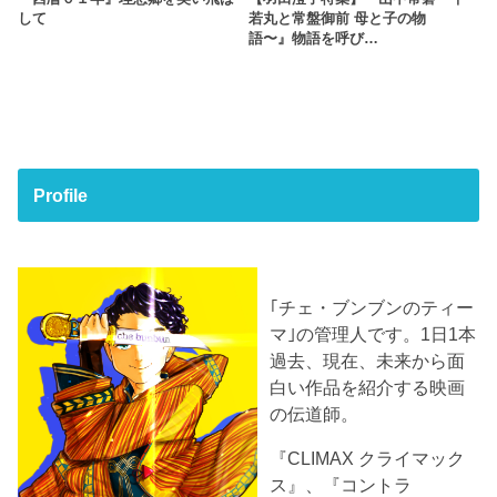
して
若丸と常盤御前 母と子の物
語〜』物語を呼び…
Profile
｢チェ・ブンブンのティー
マ｣の管理人です。1日1本
過去、現在、未来から面
白い作品を紹介する映画
の伝道師。
『CLIMAX クライマック
ス』、『コントラ