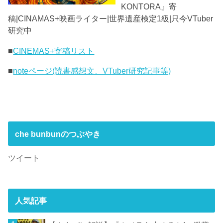
KONTORA』寄
稿|CINAMAS+映画ライター|世界遺産検定1級|只今VTuber
研究中
■
CINEMAS+寄稿リスト
■
noteページ(読書感想文、VTuber研究記事等)
che bunbunのつぶやき
ツイート
人気記事