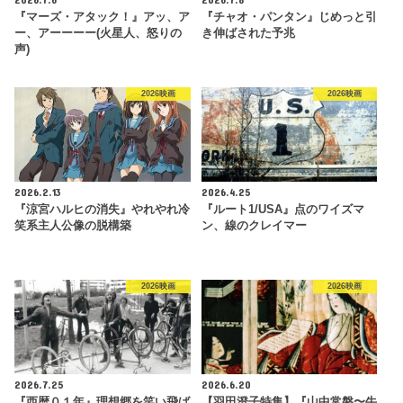
『マーズ・アタック！』アッ、ア
『チャオ・パンタン』じめっと引
ー、アーーーー(火星人、怒りの
き伸ばされた予兆
声)
2026映画
2026映画
2026.2.13
2026.4.25
『涼宮ハルヒの消失』やれやれ冷
『ルート1/USA』点のワイズマ
笑系主人公像の脱構築
ン、線のクレイマー
2026映画
2026映画
2026.7.25
2026.6.20
『西暦０１年』理想郷を笑い飛ば
【羽田澄子特集】『山中常磐〜牛