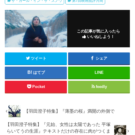
ザ・ガール・イン・ザ・スノウ
第7回映画批評月間
この記事が気に入ったら
いいねしよう！
ツイート
シェア
はてブ
LINE
Pocket
feedly
【羽田澄子特集】『薄墨の桜』満開の外側で
【羽田澄子特集】『元始、女性は太陽であった 平塚
らいてうの生涯』テキストだけの存在に肉がつくま