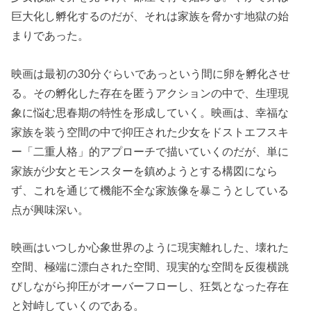
巨大化し孵化するのだが、それは家族を脅かす地獄の始
まりであった。
映画は最初の30分ぐらいであっという間に卵を孵化させ
る。その孵化した存在を匿うアクションの中で、生理現
象に悩む思春期の特性を形成していく。映画は、幸福な
家族を装う空間の中で抑圧された少女をドストエフスキ
ー「二重人格」的アプローチで描いていくのだが、単に
家族が少女とモンスターを鎮めようとする構図になら
ず、これを通じて機能不全な家族像を暴こうとしている
点が興味深い。
映画はいつしか心象世界のように現実離れした、壊れた
空間、極端に漂白された空間、現実的な空間を反復横跳
びしながら抑圧がオーバーフローし、狂気となった存在
と対峙していくのである。