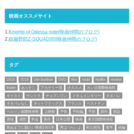
映画オススメサイト
1.
Knights of Odessa note(映画仲間のブログ)
2.
鉄腸野郎Z-SQUAD!!!!!(映画仲間のブログ)
タグ
2015
2016
che bunbun
DVD
film
mubi
Netflix
review
trailer
あらすじ
アカデミー賞
オススメ
カンヌ国際映画祭
キャスト
サントラ
チェブンブン
ドキュメンタリー
ネタバレ
ネタバレなし
ネットフリックス
フランス
ベストテン
ベルリン国際映画祭
上映館
予告
予告編
予想
原作
実話
意味
感想
料金
新作
日本公開
映画
東京国際映画祭
死ぬまでに観たい映画1001本
男はつらいよ
町山智浩
留学
続編