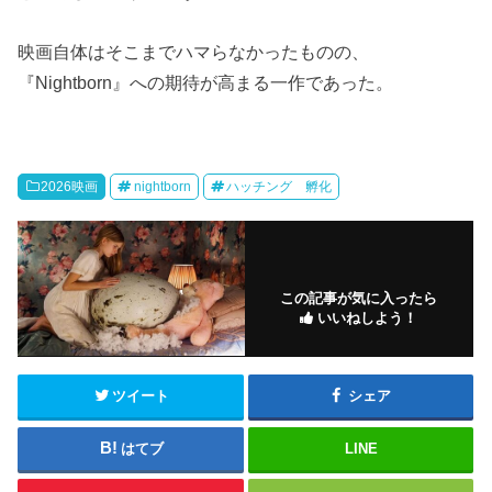
映画自体はそこまでハマらなかったものの、
『Nightborn』への期待が高まる一作であった。
2026映画
nightborn
ハッチング 孵化
この記事が気に入ったら
いいねしよう！
ツイート
シェア
はてブ
LINE