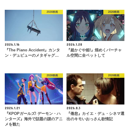
2026映画
2026映画
2026.1.16
2026.1.28
『The Piano Accident』カンタ
『超かぐや姫!』煌めくバーチャ
ン・デュピューのメタギャグ…
ル空間に全ベットして
2026映画
2026映画
2026.1.21
2026.8.3
『KPOPガールズ! デーモン・ハ
『倦怠』カイエ・デュ・シネマ選
ンターズ』海外で話題の謎のアニ
出のキモいおっさん欲情記
メを観た