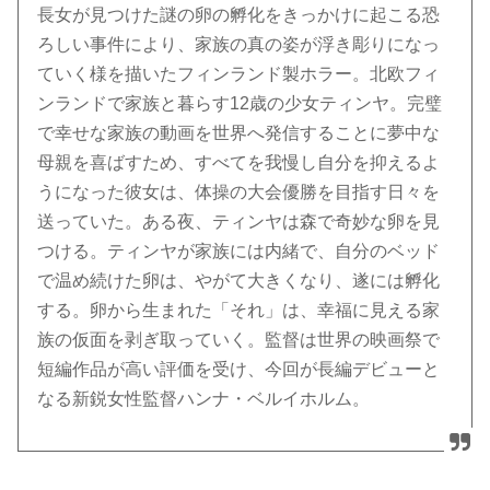
長女が見つけた謎の卵の孵化をきっかけに起こる恐
ろしい事件により、家族の真の姿が浮き彫りになっ
ていく様を描いたフィンランド製ホラー。北欧フィ
ンランドで家族と暮らす12歳の少女ティンヤ。完璧
で幸せな家族の動画を世界へ発信することに夢中な
母親を喜ばすため、すべてを我慢し自分を抑えるよ
うになった彼女は、体操の大会優勝を目指す日々を
送っていた。ある夜、ティンヤは森で奇妙な卵を見
つける。ティンヤが家族には内緒で、自分のベッド
で温め続けた卵は、やがて大きくなり、遂には孵化
する。卵から生まれた「それ」は、幸福に見える家
族の仮面を剥ぎ取っていく。監督は世界の映画祭で
短編作品が高い評価を受け、今回が長編デビューと
なる新鋭女性監督ハンナ・ベルイホルム。