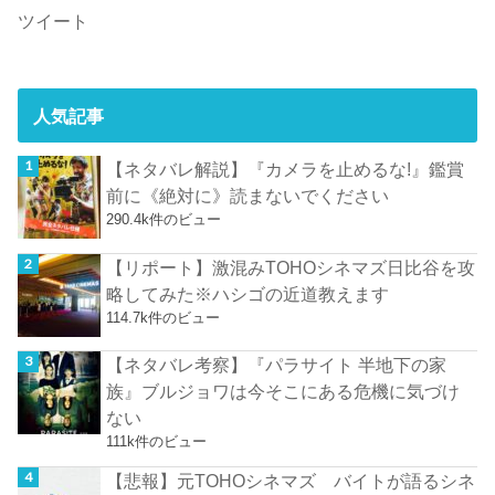
ツイート
人気記事
【ネタバレ解説】『カメラを止めるな!』鑑賞
前に《絶対に》読まないでください
290.4k件のビュー
【リポート】激混みTOHOシネマズ日比谷を攻
略してみた※ハシゴの近道教えます
114.7k件のビュー
【ネタバレ考察】『パラサイト 半地下の家
族』ブルジョワは今そこにある危機に気づけ
ない
111k件のビュー
【悲報】元TOHOシネマズ バイトが語るシネ