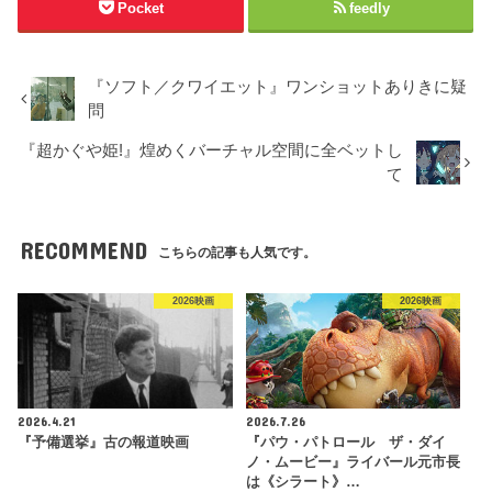
Pocket
feedly
『ソフト／クワイエット』ワンショットありきに疑
問
『超かぐや姫!』煌めくバーチャル空間に全ベットし
て
RECOMMEND
こちらの記事も人気です。
2026映画
2026映画
2026.4.21
2026.7.26
『予備選挙』古の報道映画
『パウ・パトロール ザ・ダイ
ノ・ムービー』ライバール元市長
は《シラート》…