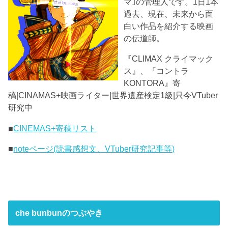
マ｣の管理人です。1日1本
過去、現在、未来から面
白い作品を紹介する映画
の伝道師。
『CLIMAX クライマック
ス』、『コントラ
KONTORA』寄
稿|CINAMAS+映画ライター|世界遺産検定1級|只今VTuber
研究中
■
CINEMAS+寄稿リスト
■
noteページ(読書感想文、VTuber研究記事等)
che bunbunのつぶやき