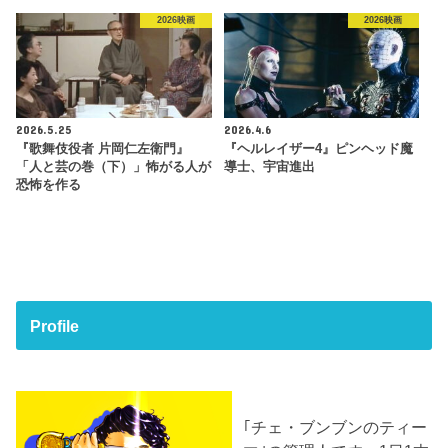
2026映画
2026映画
2026.5.25
2026.4.6
『歌舞伎役者 片岡仁左衛門』
『ヘルレイザー4』ピンヘッド魔
「人と芸の巻（下）」怖がる人が
導士、宇宙進出
恐怖を作る
Profile
｢チェ・ブンブンのティー