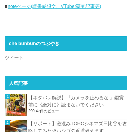
■
noteページ(読書感想文、VTuber研究記事等)
che bunbunのつぶやき
ツイート
人気記事
【ネタバレ解説】『カメラを止めるな!』鑑賞
前に《絶対に》読まないでください
290.4k件のビュー
【リポート】激混みTOHOシネマズ日比谷を攻
略してみた※ハシゴの近道教えます