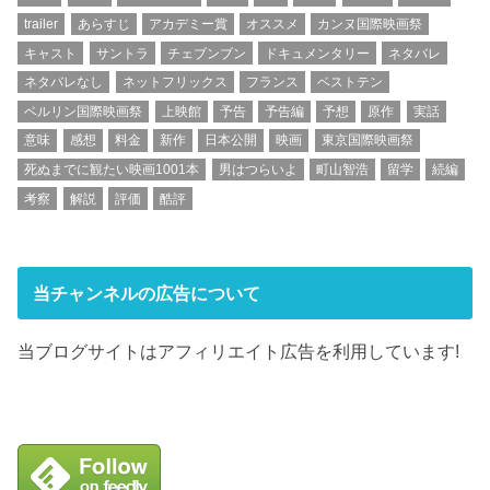
trailer
あらすじ
アカデミー賞
オススメ
カンヌ国際映画祭
キャスト
サントラ
チェブンブン
ドキュメンタリー
ネタバレ
ネタバレなし
ネットフリックス
フランス
ベストテン
ベルリン国際映画祭
上映館
予告
予告編
予想
原作
実話
意味
感想
料金
新作
日本公開
映画
東京国際映画祭
死ぬまでに観たい映画1001本
男はつらいよ
町山智浩
留学
続編
考察
解説
評価
酷評
当チャンネルの広告について
当ブログサイトはアフィリエイト広告を利用しています!