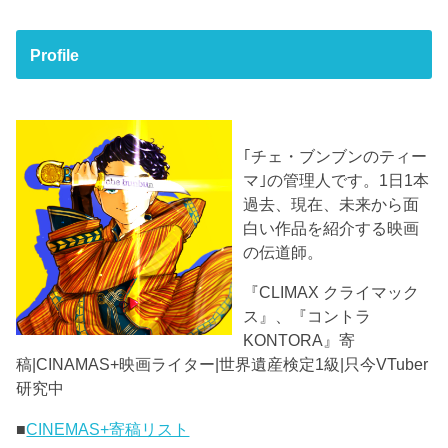
Profile
｢チェ・ブンブンのティー
マ｣の管理人です。1日1本
過去、現在、未来から面
白い作品を紹介する映画
の伝道師。
『CLIMAX クライマック
ス』、『コントラ
KONTORA』寄
稿|CINAMAS+映画ライター|世界遺産検定1級|只今VTuber
研究中
■
CINEMAS+寄稿リスト