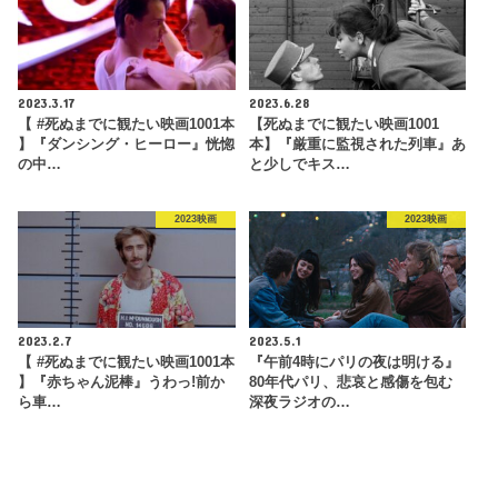
2023.3.17
2023.6.28
【 #死ぬまでに観たい映画1001本
【死ぬまでに観たい映画1001
】『ダンシング・ヒーロー』恍惚
本】『厳重に監視された列車』あ
の中…
と少しでキス…
2023映画
2023映画
2023.2.7
2023.5.1
【 #死ぬまでに観たい映画1001本
『午前4時にパリの夜は明ける』
】『赤ちゃん泥棒』うわっ!前か
80年代パリ、悲哀と感傷を包む
ら車…
深夜ラジオの…