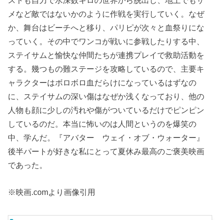
ストも自力で水深数キロの世界から脱出し、地上でもサ
メなど敵ではないかのように作戦を実行していく。なぜ
か、舞台はビーチへと移り、パリピが次々と血祭りにな
っていく。その中でワンコが戦いに参戦したりする中、
ステイサムと愉快な仲間たちが連携プレイで救助活動を
する。幾つもの難ステージを攻略しているので、主要キ
ャラクターはボロボロ血だらけになっているはずなの
に、ステイサムの深い傷はなぜか浅くなっており、他の
人物も顔に少しの汚れや傷がついているだけでピンピン
しているのだ。本当に怖いのは人間というのを爆笑の
中、学んだ。『アバター ウェイ・オブ・ウォーター』
後半パートが好きな私にとって夏休み最高のご褒美映画
であった。
※映画.comより画像引用