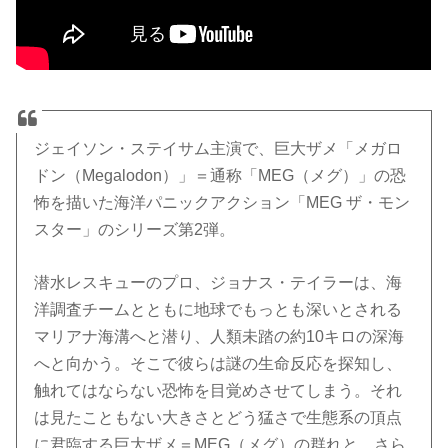
ジェイソン・ステイサム主演で、巨大ザメ「メガロ
ドン（Megalodon）」＝通称「MEG（メグ）」の恐
怖を描いた海洋パニックアクション「MEG ザ・モン
スター」のシリーズ第2弾。
潜水レスキューのプロ、ジョナス・テイラーは、海
洋調査チームとともに地球でもっとも深いとされる
マリアナ海溝へと潜り、人類未踏の約10キロの深海
へと向かう。そこで彼らは謎の生命反応を探知し、
触れてはならない恐怖を目覚めさせてしまう。それ
は見たこともない大きさとどう猛さで生態系の頂点
に君臨する巨大ザメ＝MEG（メグ）の群れと、さら