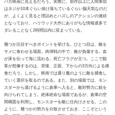
バカ映画に見えるだろう。実際に、前作以上に人間軍団
はネジが10本ぐらい抜け落ちているぐらい脳天気なのだ
が、よくよく見ると理詰めとハズしのアクションの連続
となっており、ハリウッド大作にありがちな情報過多で
ダレることなく2時間以内に収まっている。
幾つか注目すべきポイントを挙げる。ひとつ目は、敵を
サメに食わせる場面。肉弾戦の中で、敵が負傷する。血
が床を伝って海に流れる。死亡フラグが立つ。ここで観
客が想像するのは、背後、正面、下からの3方向による捕
食だろう。しかし、映画では通り魔のように敵を捕食し
ていく選択を取るのである。また、別の場面では、モン
スターから逃げるように倉庫へ入ると、敵対勢力に銃を
向けられてしまう。絶体絶命な場面であるが、倉庫の空
間構図を利用し、モンスターを敵に仕向けさせる。この
ように、幾つかの勢力を分散させておき、ここぞという