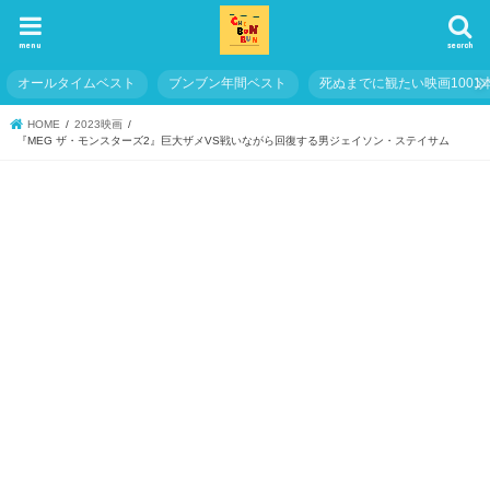
menu
search
オールタイムベスト
ブンブン年間ベスト
死ぬまでに観たい映画1001
HOME
2023映画
『MEG ザ・モンスターズ2』巨大ザメVS戦いながら回復する男ジェイソン・ステイサム