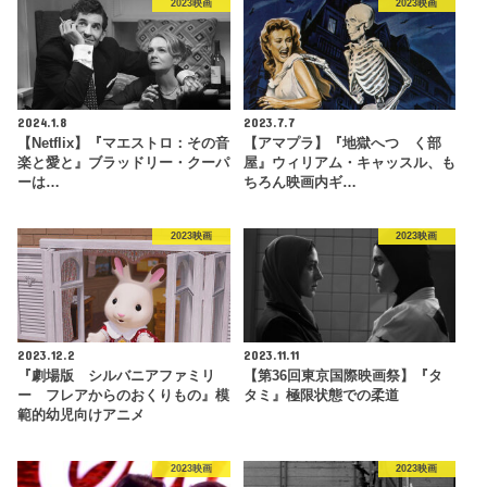
2023映画
2023映画
2024.1.8
2023.7.7
【Netflix】『マエストロ：その音
【アマプラ】『地獄へつゞく部
楽と愛と』ブラッドリー・クーパ
屋』ウィリアム・キャッスル、も
ーは…
ちろん映画内ギ…
2023映画
2023映画
2023.12.2
2023.11.11
『劇場版 シルバニアファミリ
【第36回東京国際映画祭】『タ
ー フレアからのおくりもの』模
タミ』極限状態での柔道
範的幼児向けアニメ
2023映画
2023映画