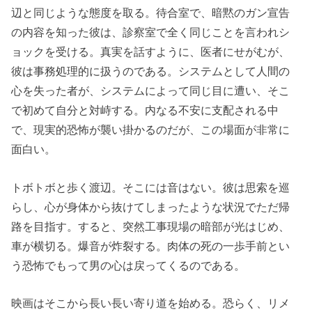
辺と同じような態度を取る。待合室で、暗黙のガン宣告
の内容を知った彼は、診察室で全く同じことを言われシ
ョックを受ける。真実を話すように、医者にせがむが、
彼は事務処理的に扱うのである。システムとして人間の
心を失った者が、システムによって同じ目に遭い、そこ
で初めて自分と対峙する。内なる不安に支配される中
で、現実的恐怖が襲い掛かるのだが、この場面が非常に
面白い。
トボトボと歩く渡辺。そこには音はない。彼は思索を巡
らし、心が身体から抜けてしまったような状況でただ帰
路を目指す。すると、突然工事現場の暗部が光はじめ、
車が横切る。爆音が炸裂する。肉体の死の一歩手前とい
う恐怖でもって男の心は戻ってくるのである。
映画はそこから長い長い寄り道を始める。恐らく、リメ