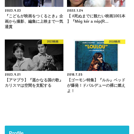
2023.9.23
2022.1.24
『こどもが映画をつくるとき』企
【 #死ぬまでに観たい映画1001本
画から撮影、編集に上映まで一気
】『Még kér a nép(R…
通貫
2023映画
2018映画
2023.9.21
2018.7.25
【アマプラ】『遥かなる国の歌』
【ゴーモン特集】『ルル』ベッド
カリスマは空間を支配する
が爆発！ドパルデューの裸に燃え
よ！
Profile