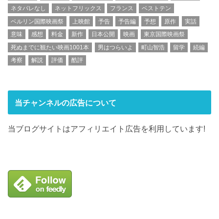
ネタバレなし
ネットフリックス
フランス
ベストテン
ベルリン国際映画祭
上映館
予告
予告編
予想
原作
実話
意味
感想
料金
新作
日本公開
映画
東京国際映画祭
死ぬまでに観たい映画1001本
男はつらいよ
町山智浩
留学
続編
考察
解説
評価
酷評
当チャンネルの広告について
当ブログサイトはアフィリエイト広告を利用しています!