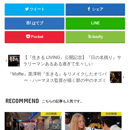
ツイート
シェア
はてブ
LINE
Pocket
feedly
【『生きる LIVING』公開記念】『日の名残り』サ
ラリーマンあるある過ぎて生々しい
『Moffie』黒澤明『生きる』をリメイクしたオリバ
ー・ハーマヌス監督が描く群の中のネズミ
RECOMMEND
こちらの記事も人気です。
2023映画
2022映画