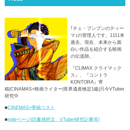
｢チェ・ブンブンのティー
マ｣の管理人です。1日1本
過去、現在、未来から面
白い作品を紹介する映画
の伝道師。
『CLIMAX クライマック
ス』、『コントラ
KONTORA』寄
稿|CINAMAS+映画ライター|世界遺産検定1級|只今VTuber
研究中
■
CINEMAS+寄稿リスト
■
noteページ(読書感想文、VTuber研究記事等)