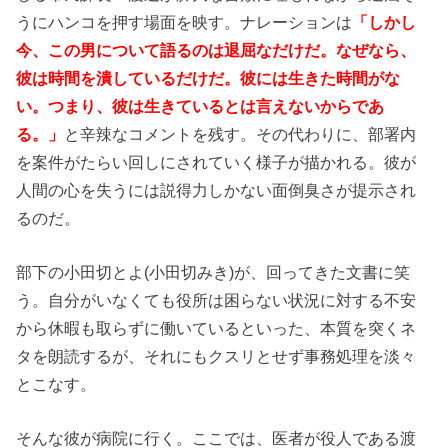
うにハンコを押す場面を映す。ナレーションは
「しかし
今、この男について語るのは退屈なだけだ。なぜなら、
彼は時間を潰しているだけだ。彼には生きた時間がな
い。つまり、彼は生きているとは言えないからであ
る。」
と辛辣なコメントを残す。その代わりに、部署内
を案件がたらい回しにされていく様子が描かれる。彼が
人間の心を失うには説得力しかない面倒臭さが提示され
るのだ。
部下の小田切とよ(小田切みき)が、回ってきた文書に笑
う。自分がいなくても役所は困らない状況に対する不安
から休暇も取らずに働いているといった、本質を突くネ
タを朗読するが、それにもクスリとせず事務処理を淡々
とこなす。
そんな彼が病院に行く。ここでは、医者が役人である渡