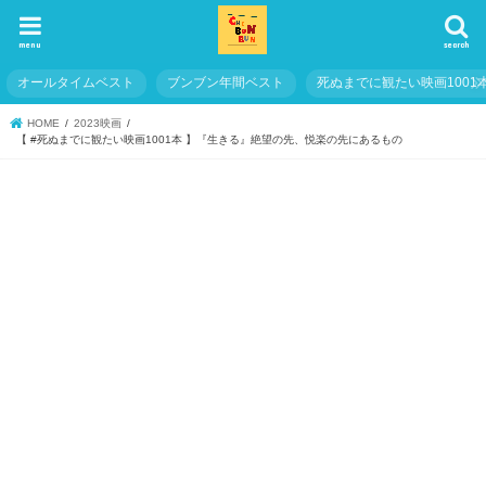
menu
search
オールタイムベスト
ブンブン年間ベスト
死ぬまでに観たい映画1001
HOME
2023映画
【 #死ぬまでに観たい映画1001本 】『生きる』絶望の先、悦楽の先にあるもの