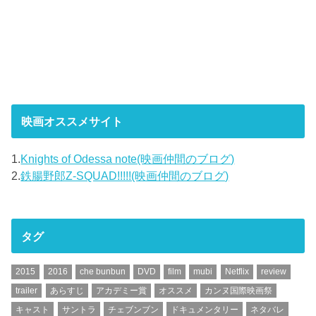
映画オススメサイト
1.
Knights of Odessa note(映画仲間のブログ)
2.
鉄腸野郎Z-SQUAD!!!!!(映画仲間のブログ)
タグ
2015
2016
che bunbun
DVD
film
mubi
Netflix
review
trailer
あらすじ
アカデミー賞
オススメ
カンヌ国際映画祭
キャスト
サントラ
チェブンブン
ドキュメンタリー
ネタバレ