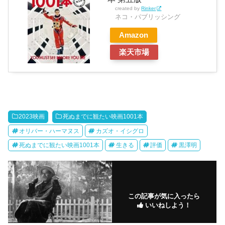
created by
Rinker
ネコ・パブリッシング
Amazon
楽天市場
2023映画
死ぬまでに観たい映画1001本
オリバー・ハーマヌス
カズオ・イシグロ
死ぬまでに観たい映画1001本
生きる
評価
黒澤明
この記事が気に入ったら
いいねしよう！