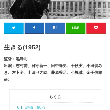
LINE
生きる(1952)
監督：黒澤明
出演：志村喬、日守新一、田中春男、千秋実、小田切み
き、左卜全、山田巳之助、藤原釜足、小堀誠、金子信雄
etc
もくじ
0.1
評価：90点