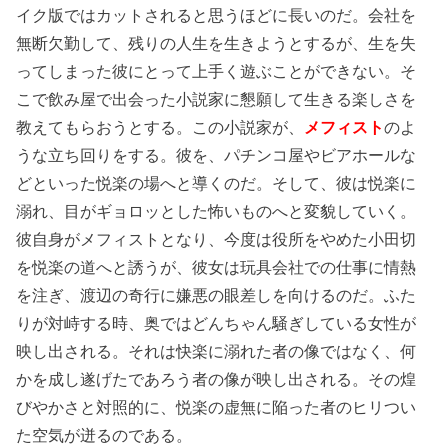
イク版ではカットされると思うほどに長いのだ。会社を
無断欠勤して、残りの人生を生きようとするが、生を失
ってしまった彼にとって上手く遊ぶことができない。そ
こで飲み屋で出会った小説家に懇願して生きる楽しさを
教えてもらおうとする。この小説家が、
メフィスト
のよ
うな立ち回りをする。彼を、パチンコ屋やビアホールな
どといった悦楽の場へと導くのだ。そして、彼は悦楽に
溺れ、目がギョロッとした怖いものへと変貌していく。
彼自身がメフィストとなり、今度は役所をやめた小田切
を悦楽の道へと誘うが、彼女は玩具会社での仕事に情熱
を注ぎ、渡辺の奇行に嫌悪の眼差しを向けるのだ。ふた
りが対峙する時、奥ではどんちゃん騒ぎしている女性が
映し出される。それは快楽に溺れた者の像ではなく、何
かを成し遂げたであろう者の像が映し出される。その煌
びやかさと対照的に、悦楽の虚無に陥った者のヒリつい
た空気が迸るのである。