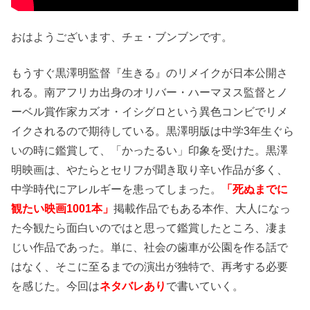
おはようございます、チェ・ブンブンです。
もうすぐ黒澤明監督『生きる』のリメイクが日本公開さ
れる。南アフリカ出身のオリバー・ハーマヌス監督とノ
ーベル賞作家カズオ・イシグロという異色コンビでリメ
イクされるので期待している。黒澤明版は中学3年生ぐら
いの時に鑑賞して、「かったるい」印象を受けた。黒澤
明映画は、やたらとセリフが聞き取り辛い作品が多く、
中学時代にアレルギーを患ってしまった。
「死ぬまでに
観たい映画1001本」
掲載作品でもある本作、大人になっ
た今観たら面白いのではと思って鑑賞したところ、凄ま
じい作品であった。単に、社会の歯車が公園を作る話で
はなく、そこに至るまでの演出が独特で、再考する必要
を感じた。今回は
ネタバレあり
で書いていく。