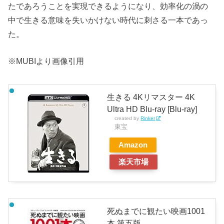
たであろうことを実現できるようになり、効率化の渦の
中で生きる意味を失いかけない時代に刺さる一本であっ
た。
※MUBIより画像引用
生きる 4Kリマスター 4K
Ultra HD Blu-ray [Blu-ray]
created by
Rinker
東宝
Amazon
楽天市場
死ぬまでに観たい映画1001
本 第五版