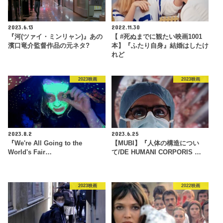
2023.6.13
2022.11.30
『河(ツァイ・ミンリャン)』あの
【 #死ぬまでに観たい映画1001
濱口竜介監督作品の元ネタ?
本】『ふたり自身』結婚はしたけ
れど
2023映画
2023映画
2023.8.2
2023.6.25
『We're All Going to the
【MUBI】『人体の構造につい
World's Fair…
て/DE HUMANI CORPORIS …
2023映画
2022映画