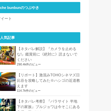
che bunbunのつぶやき
ツイート
人気記事
【ネタバレ解説】『カメラを止める
な!』鑑賞前に《絶対に》読まないで
ください
290.4k件のビュー
【リポート】激混みTOHOシネマズ日
比谷を攻略してみた※ハシゴの近道教
えます
114.7k件のビュー
【ネタバレ考察】『パラサイト 半地
下の家族』ブルジョワは今そこにある