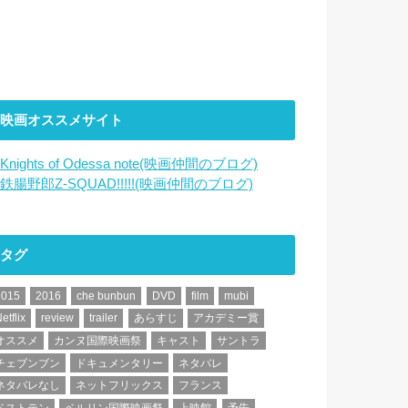
映画オススメサイト
Knights of Odessa note(映画仲間のブログ)
鉄腸野郎Z-SQUAD!!!!!(映画仲間のブログ)
タグ
2015
2016
che bunbun
DVD
film
mubi
etflix
review
trailer
あらすじ
アカデミー賞
オススメ
カンヌ国際映画祭
キャスト
サントラ
チェブンブン
ドキュメンタリー
ネタバレ
ネタバレなし
ネットフリックス
フランス
ベストテン
ベルリン国際映画祭
上映館
予告