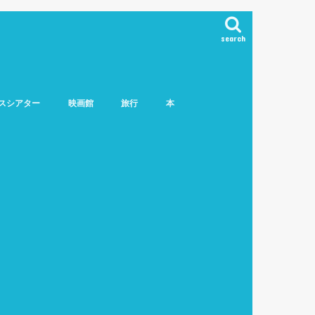
search
スシアター
映画館
旅行
本