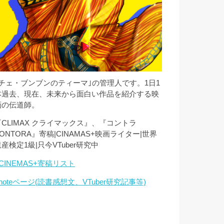
｢チェ・ブンブンのティーマ｣の管理人です。1日1
本過去、現在、未来から面白い作品を紹介する映
画の伝道師。
『CLIMAX クライマックス』、『コントラ
ONTORA』寄稿|CINAMAS+映画ライター|世界
産検定1級|只今VTuber研究中
CINEMAS+寄稿リスト
noteページ(読書感想文、VTuber研究記事等)