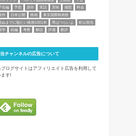
予告編
予想
原作
実話
意味
感想
料金
新作
日本公開
映画
東京国際映画祭
死ぬまでに観たい映画1001本
男はつらいよ
町山智浩
留学
続編
考察
解説
評価
酷評
当チャンネルの広告について
当ブログサイトはアフィリエイト広告を利用して
います!