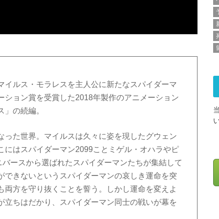
マイルス・モラレスを主人公に新たなスパイダーマ
ション賞を受賞した2018年製作のアニメーション
ス」の続編。
なった世界。マイルスは久々に姿を現したグウェン
にはスパイダーマン2099ことミゲル・オハラやピ
ニバースから選ばれたスパイダーマンたちが集結して
ができないというスパイダーマンの哀しき運命を突
も両方を守り抜くことを誓う。しかし運命を変えよ
が立ちはだかり、スパイダーマン同士の戦いが幕を