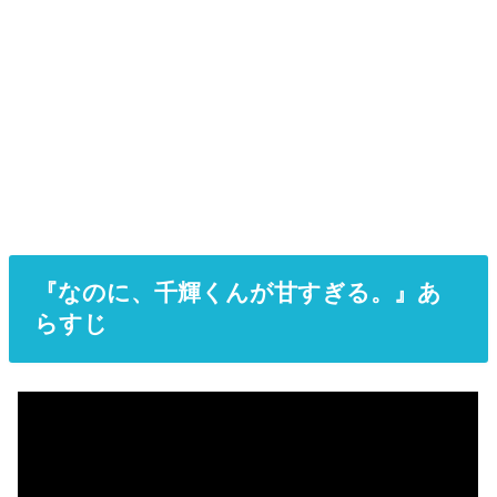
『なのに、千輝くんが甘すぎる。』あ
らすじ