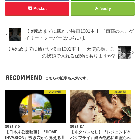
Pocket
feedly
【 #死ぬまでに観たい映画1001本 】『西部の人』ゲ
イリー・クーパーはつらいよ
【 #死ぬまでに観たい映画1001本 】『天使の顔』こ
の状態で入れる保険はありますか?
RECOMMEND
こちらの記事も人気です。
2023映画
2023映画
2023.7.5
2023.2.1
【日本未公開映画】『HOME
【ネタバレなし】『レジェンド＆
INVASION』覗き穴から見える世
バタフライ』総天然色に血塗られ