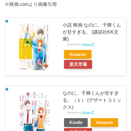
※映画.comより画像引用
小説 映画 なのに、千輝くん
が甘すぎる。 (講談社KK文
庫)
created by
Rinker
Amazon
楽天市場
なのに、千輝くんが甘すぎ
る。（１） (デザートコミッ
クス)
created by
Rinker
Kindle
Amazon