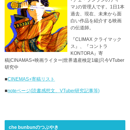
マ｣の管理人です。1日1本
過去、現在、未来から面
白い作品を紹介する映画
の伝道師。
『CLIMAX クライマック
ス』、『コントラ
KONTORA』寄
稿|CINAMAS+映画ライター|世界遺産検定1級|只今VTuber
研究中
■
CINEMAS+寄稿リスト
■
noteページ(読書感想文、VTuber研究記事等)
che bunbunのつぶやき