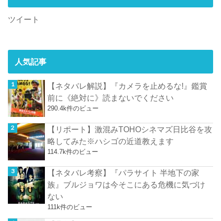
ツイート
人気記事
【ネタバレ解説】『カメラを止めるな!』鑑賞
前に《絶対に》読まないでください
290.4k件のビュー
【リポート】激混みTOHOシネマズ日比谷を攻
略してみた※ハシゴの近道教えます
114.7k件のビュー
【ネタバレ考察】『パラサイト 半地下の家
族』ブルジョワは今そこにある危機に気づけ
ない
111k件のビュー