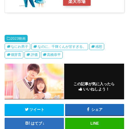
楽天市場
2023映画
なにわ男子
なのに、千輝くんが甘すぎる。
感想
畑芽育
評価
高橋恭平
この記事が気に入ったら
いいねしよう！
ツイート
シェア
はてブ
LINE
1