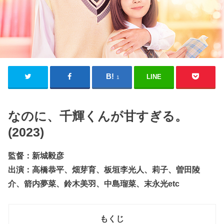
LINE
1
なのに、千輝くんが甘すぎる。
(2023)
監督：新城毅彦
出演：高橋恭平、畑芽育、板垣李光人、莉子、曽田陵
介、箭内夢菜、鈴木美羽、中島瑠菜、末永光etc
もくじ