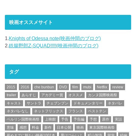
映画オススメサイト
1.
Knights of Odessa note(映画仲間のブログ)
2.
鉄腸野郎Z-SQUAD!!!!!(映画仲間のブログ)
タグ
2015
2016
che bunbun
DVD
film
mubi
Netflix
review
trailer
あらすじ
アカデミー賞
オススメ
カンヌ国際映画祭
キャスト
サントラ
チェブンブン
ドキュメンタリー
ネタバレ
ネタバレなし
ネットフリックス
フランス
ベストテン
ベルリン国際映画祭
上映館
予告
予告編
予想
原作
実話
意味
感想
料金
新作
日本公開
映画
東京国際映画祭
死ぬまでに観たい映画1001本
男はつらいよ
町山智浩
留学
続編