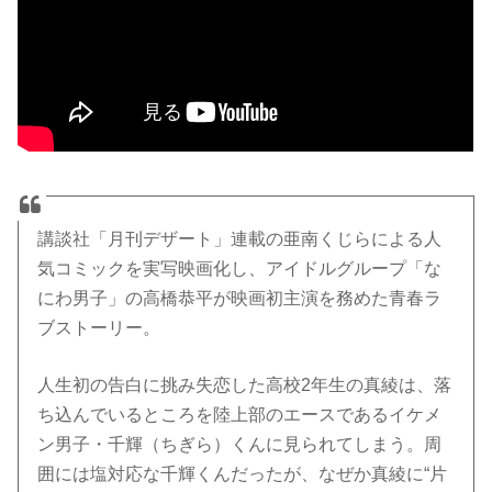
講談社「月刊デザート」連載の亜南くじらによる人
気コミックを実写映画化し、アイドルグループ「な
にわ男子」の高橋恭平が映画初主演を務めた青春ラ
ブストーリー。
人生初の告白に挑み失恋した高校2年生の真綾は、落
ち込んでいるところを陸上部のエースであるイケメ
ン男子・千輝（ちぎら）くんに見られてしまう。周
囲には塩対応な千輝くんだったが、なぜか真綾に“片