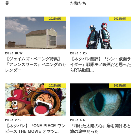
界
た骸たち
2023映画
2023映画
2023.10.17
2023.3.23
【ジェイムズ・ベニング特集】
【ネタバレ酷評】『シン・仮面ラ
『アレンズワース』ベニングのカ
イダー』戦隊モノ映画だと思った
レンダー
らRTA動画…
2023映画
2023映画
2023.2.12
2023.6.6
【ネタバレ】『ONE PIECE ワン
『壊れた太陽の心』扉を開けると
ピース THE MOVIE オマツ…
旅の途中だった