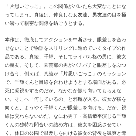
「片思いごっこ」。この関係がバレたら大変なことにな
ってしまう。真綾は、仲良しな女友達、男友達の目を掻
い潜って親密な関係を紡ごうとする。
本作は、徹底してアクションを中断させ、眼差しを合わ
せないことで物語をスリリングに進めていくタイプの作
品である。真綾、千輝、そしてライバル格の男に、彼女
の親友。そして、園芸部の男がバチバチと眼差しをぶつ
け合う。例えば、真綾が「片思いごっこ」のミッション
で、千輝くんと目線を合わせようとする場面がある。必
死に凝視をするのだが、なかなか振り向いてもらえな
い。そこへ「何しているの」と邪魔が入る。彼女が横を
向くと、ようやく千輝くんが眼差しを向ける。だが、視
線は交わらないのだ。なにわ男子・高橋恭平演じる千輝
くんの独特な間合いの詰め方は、彼女を困惑させてい
く。休日の公園で眼差しを向ける彼女の背後を颯爽と奪