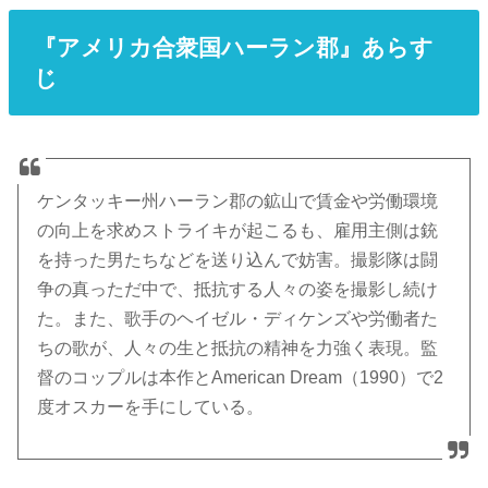
『アメリカ合衆国ハーラン郡』あらす
じ
ケンタッキー州ハーラン郡の鉱山で賃金や労働環境
の向上を求めストライキが起こるも、雇用主側は銃
を持った男たちなどを送り込んで妨害。撮影隊は闘
争の真っただ中で、抵抗する人々の姿を撮影し続け
た。また、歌手のヘイゼル・ディケンズや労働者た
ちの歌が、人々の生と抵抗の精神を力強く表現。監
督のコップルは本作とAmerican Dream（1990）で2
度オスカーを手にしている。