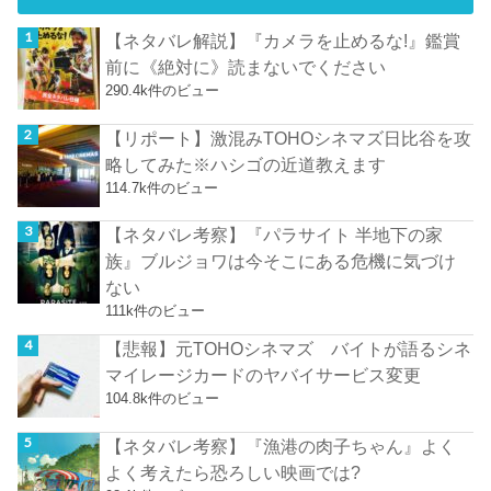
【ネタバレ解説】『カメラを止めるな!』鑑賞
前に《絶対に》読まないでください
290.4k件のビュー
【リポート】激混みTOHOシネマズ日比谷を攻
略してみた※ハシゴの近道教えます
114.7k件のビュー
【ネタバレ考察】『パラサイト 半地下の家
族』ブルジョワは今そこにある危機に気づけ
ない
111k件のビュー
【悲報】元TOHOシネマズ バイトが語るシネ
マイレージカードのヤバイサービス変更
104.8k件のビュー
【ネタバレ考察】『漁港の肉子ちゃん』よく
よく考えたら恐ろしい映画では?