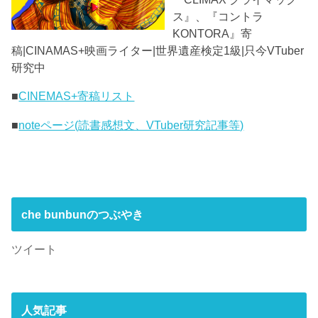
ス』、『コントラ
KONTORA』寄
稿|CINAMAS+映画ライター|世界遺産検定1級|只今VTuber
研究中
■
CINEMAS+寄稿リスト
■
noteページ(読書感想文、VTuber研究記事等)
che bunbunのつぶやき
ツイート
人気記事