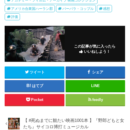
アカデミー・フィルム・アーカイブ 映画コレクション
アメリカ合衆国ハーラン郡
バーバラ・コップル
感想
評価
この記事が気に入ったら
いいねしよう！
ツイート
シェア
はてブ
LINE
Pocket
feedly
【 #死ぬまでに観たい映画1001本 】『野郎どもと女
たち』サイコロ博打ミュージカル