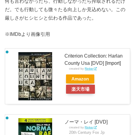
何も言わなかったら、行動しなかったら搾取されるだけ
だ。でも行動しても微々たる向上しか見込めない。この
厳しさがヒシヒシと伝わる作品であった。
※IMDbより画像引用
Criterion Collection: Harlan
County Usa [DVD] [Import]
created by
Rinker
Amazon
楽天市場
ノーマ・レイ [DVD]
created by
Rinker
20th Century Fox Jp