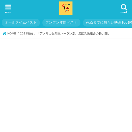
menu
search
オールタイムベスト
ブンブン年間ベスト
死ぬまでに観たい映画1001
HOME
2023映画
『アメリカ合衆国ハーラン郡』炭鉱労働組合の長い闘い