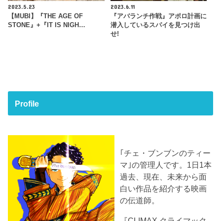
2023.5.23
2023.6.11
【MUBI】『THE AGE OF
『アバランチ作戦』アポロ計画に
STONE』+『IT IS NIGH…
潜入しているスパイを見つけ出
せ!
Profile
｢チェ・ブンブンのティー
マ｣の管理人です。1日1本
過去、現在、未来から面
白い作品を紹介する映画
の伝道師。
『CLIMAX クライマック