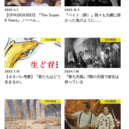
2023.4.7
2023.12.3
【CPH:DOX2023】『The Super
『ベイト（餌）』我々も大網に掛
8 Years』ノーベル…
かった魚のように......
2023映画
2023映画
2023.7.15
2024.1.18
【ネタバレ考察】『君たちはどう
『第七天国』7階の天国で彼女は
生きるか』
待っている
2023映画
2023映画