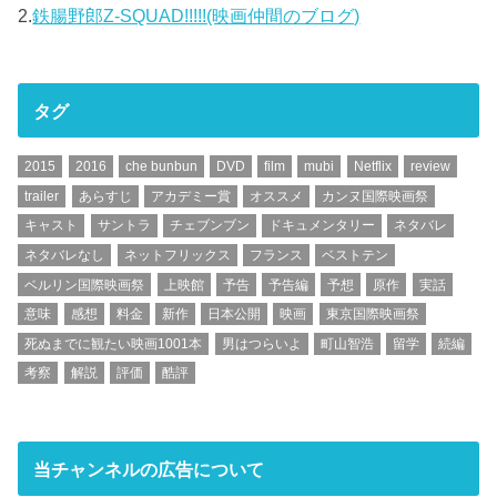
2.
鉄腸野郎Z-SQUAD!!!!!(映画仲間のブログ)
タグ
2015
2016
che bunbun
DVD
film
mubi
Netflix
review
trailer
あらすじ
アカデミー賞
オススメ
カンヌ国際映画祭
キャスト
サントラ
チェブンブン
ドキュメンタリー
ネタバレ
ネタバレなし
ネットフリックス
フランス
ベストテン
ベルリン国際映画祭
上映館
予告
予告編
予想
原作
実話
意味
感想
料金
新作
日本公開
映画
東京国際映画祭
死ぬまでに観たい映画1001本
男はつらいよ
町山智浩
留学
続編
考察
解説
評価
酷評
当チャンネルの広告について