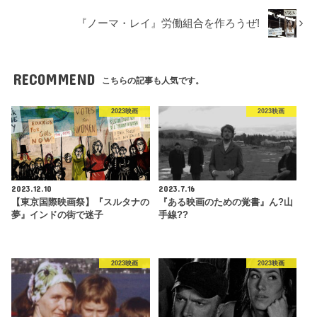
『ノーマ・レイ』労働組合を作ろうぜ!
RECOMMEND
こちらの記事も人気です。
2023映画
2023映画
2023.12.10
2023.7.16
【東京国際映画祭】『スルタナの
『ある映画のための覚書』ん?山
夢』インドの街で迷子
手線??
2023映画
2023映画