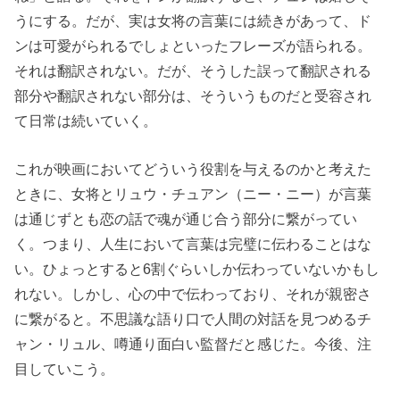
うにする。だが、実は女将の言葉には続きがあって、ド
ンは可愛がられるでしょといったフレーズが語られる。
それは翻訳されない。だが、そうした誤って翻訳される
部分や翻訳されない部分は、そういうものだと受容され
て日常は続いていく。
これが映画においてどういう役割を与えるのかと考えた
ときに、女将とリュウ・チュアン（ニー・ニー）が言葉
は通じずとも恋の話で魂が通じ合う部分に繋がってい
く。つまり、人生において言葉は完璧に伝わることはな
い。ひょっとすると6割ぐらいしか伝わっていないかもし
れない。しかし、心の中で伝わっており、それが親密さ
に繋がると。不思議な語り口で人間の対話を見つめるチ
ャン・リュル、噂通り面白い監督だと感じた。今後、注
目していこう。