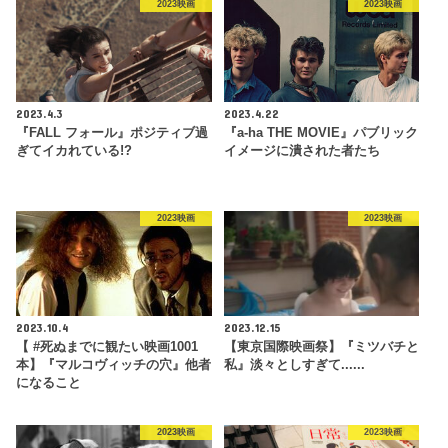
2023映画
2023映画
2023.4.3
2023.4.22
『FALL フォール』ポジティブ過
『a-ha THE MOVIE』パブリック
ぎてイカれている!?
イメージに潰された者たち
2023映画
2023映画
2023.10.4
2023.12.15
【 #死ぬまでに観たい映画1001
【東京国際映画祭】『ミツバチと
本】『マルコヴィッチの穴』他者
私』淡々としすぎて......
になること
2023映画
2023映画