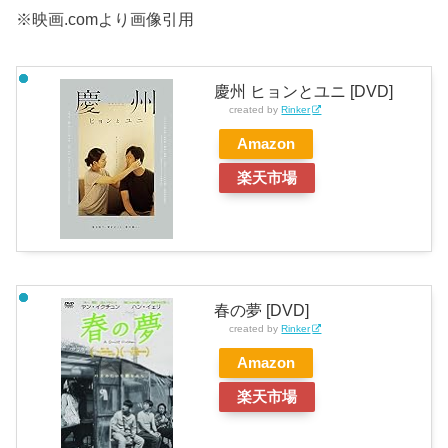
※映画.comより画像引用
慶州 ヒョンとユニ [DVD]
created by
Rinker
Amazon
楽天市場
春の夢 [DVD]
created by
Rinker
Amazon
楽天市場