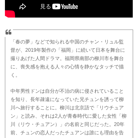
「春の夢」などで知られる中国のチャン・リュル監
督が、2019年製作の「福岡」に続いて日本を舞台に
撮りあげた人間ドラマ。福岡県南部の柳川市を舞台
に、喪失感を抱える人々の心情を静かなタッチで描
く。
中年男性ドンは自分が不治の病に侵されていること
を知り、長年疎遠になっていた兄チュンを誘って柳
川へ旅行することに。柳川は北京語で「リウチュア
ン」と読み、それは2人が青春時代に愛した女性「柳
川（リウ・チュアン）」の名前と同じだった。20年
前、チュンの恋人だったチュアンは誰にも理由を告