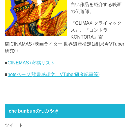
白い作品を紹介する映画
の伝道師。
『CLIMAX クライマック
ス』、『コントラ
KONTORA』寄
稿|CINAMAS+映画ライター|世界遺産検定1級|只今VTuber
研究中
■
CINEMAS+寄稿リスト
■
noteページ(読書感想文、VTuber研究記事等)
che bunbunのつぶやき
ツイート