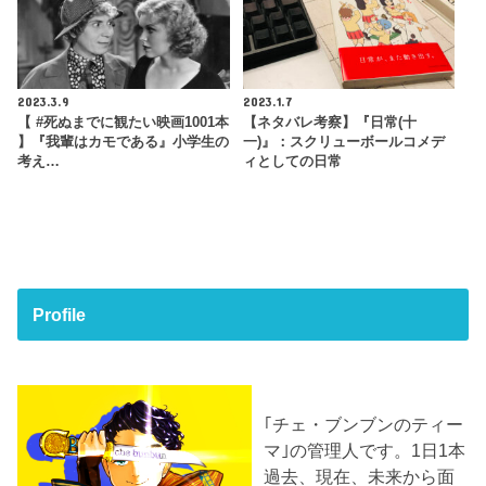
2023.3.9
2023.1.7
【 #死ぬまでに観たい映画1001本
【ネタバレ考察】『日常(十
】『我輩はカモである』小学生の
一)』：スクリューボールコメデ
考え…
ィとしての日常
Profile
｢チェ・ブンブンのティー
マ｣の管理人です。1日1本
過去、現在、未来から面