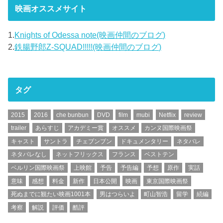
映画オススメサイト
1.
Knights of Odessa note(映画仲間のブログ)
2.
鉄腸野郎Z-SQUAD!!!!!(映画仲間のブログ)
タグ
2015
2016
che bunbun
DVD
film
mubi
Netflix
review
trailer
あらすじ
アカデミー賞
オススメ
カンヌ国際映画祭
キャスト
サントラ
チェブンブン
ドキュメンタリー
ネタバレ
ネタバレなし
ネットフリックス
フランス
ベストテン
ベルリン国際映画祭
上映館
予告
予告編
予想
原作
実話
意味
感想
料金
新作
日本公開
映画
東京国際映画祭
死ぬまでに観たい映画1001本
男はつらいよ
町山智浩
留学
続編
考察
解説
評価
酷評