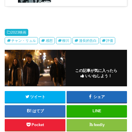
2023映画
チャン・リュル
感想
柳川
漫長的告白
評価
この記事が気に入ったら
いいねしよう！
ツイート
シェア
はてブ
LINE
Pocket
feedly