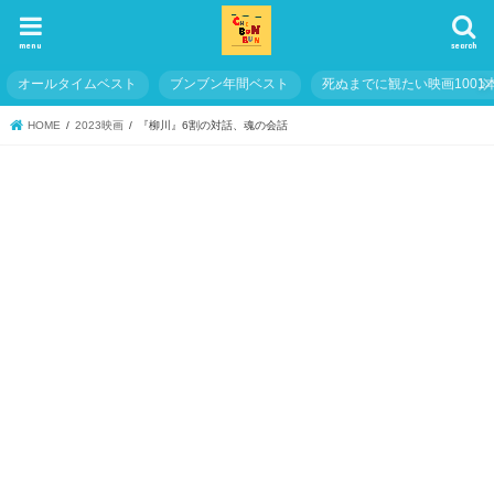
menu
search
オールタイムベスト
ブンブン年間ベスト
死ぬまでに観たい映画1001
HOME
2023映画
『柳川』6割の対話、魂の会話