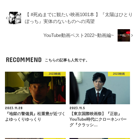
【 #死ぬまでに観たい映画1001本 】『太陽はひとり
ぼっち』実体のないものへの渇望
YouTube動画ベスト2022~動画編~
RECOMMEND
こちらの記事も人気です。
2023映画
2023映画
2023.11.28
2023.11.5
『地獄の警備員』松重豊が近づく
【東京国際映画祭】『正欲』
よゆっくりゆっくり
YouTube時代にクローネンバー
グ『クラッシ…