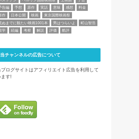
予告編
予想
原作
実話
意味
感想
料金
新作
日本公開
映画
東京国際映画祭
死ぬまでに観たい映画1001本
男はつらいよ
町山智浩
留学
続編
考察
解説
評価
酷評
当チャンネルの広告について
当ブログサイトはアフィリエイト広告を利用して
います!