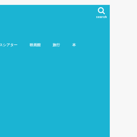
search
スシアター
映画館
旅行
本