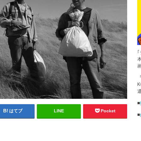
K
遺
■
はてブ
LINE
Pocket
■