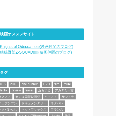
映画オススメサイト
Knights of Odessa note(映画仲間のブログ)
鉄腸野郎Z-SQUAD!!!!!(映画仲間のブログ)
タグ
2015
2016
che bunbun
DVD
film
mubi
etflix
review
trailer
あらすじ
アカデミー賞
オススメ
カンヌ国際映画祭
キャスト
サントラ
チェブンブン
ドキュメンタリー
ネタバレ
ネタバレなし
ネットフリックス
フランス
ベストテン
ベルリン国際映画祭
上映館
予告