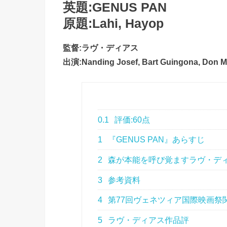
英題:GENUS PAN
原題:Lahi, Hayop
監督:ラヴ・ディアス
出演:Nanding Josef, Bart Guingona, Don Me
0.1
評価:60点
1
『GENUS PAN』あらすじ
2
森が本能を呼び覚ますラヴ・デ
3
参考資料
4
第77回ヴェネツィア国際映画祭
5
ラヴ・ディアス作品評