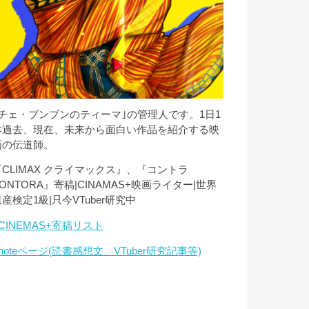
｢チェ・ブンブンのティーマ｣の管理人です。1日1
本過去、現在、未来から面白い作品を紹介する映
画の伝道師。
『CLIMAX クライマックス』、『コントラ
ONTORA』寄稿|CINAMAS+映画ライター|世界
産検定1級|只今VTuber研究中
CINEMAS+寄稿リスト
noteページ(読書感想文、VTuber研究記事等)