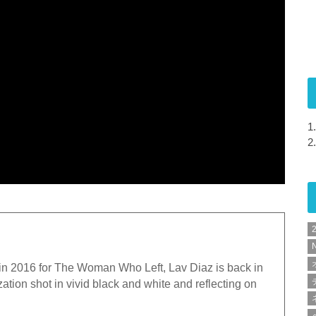
1.
2.
N
 in 2016 for The Woman Who Left, Lav Diaz is back in
zation shot in vivid black and white and reflecting on