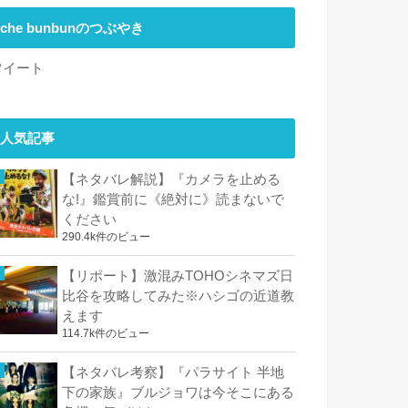
che bunbunのつぶやき
ツイート
人気記事
【ネタバレ解説】『カメラを止める
な!』鑑賞前に《絶対に》読まないで
ください
290.4k件のビュー
【リポート】激混みTOHOシネマズ日
比谷を攻略してみた※ハシゴの近道教
えます
114.7k件のビュー
【ネタバレ考察】『パラサイト 半地
下の家族』ブルジョワは今そこにある