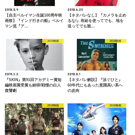
2018.8.9
2018.6.25
【自主ベルイマン生誕100周年映
【ネタバレなし】『カメラを止め
画祭】『インド行きの船』ベルイ
るな!』有給を使ってでも、地を
マン流『ア…
這ってでも観…
2019映画
2018映画
2019.3.2
2018.8.1
『SKIN』第91回アカデミー賞短
【ネタバレ解説】『泳ぐひと』
編映画賞受賞も納得!戦慄の白人
60年代にもあった意識高い系へ
復讐劇
の皮肉
2018映画
2018映画