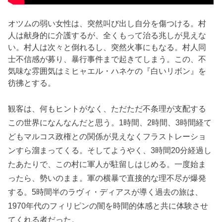
オツムの弱い女性は、突然叫び出し自分を傷つける。村
人は献身的に介護するが、全くもって治る兆しが見えな
い。村人は次々と倒れるし、突然火事にもなる。村人同
士不信感が募り、暴行事件まで起きてしまう。この、不
気味な雰囲気はミヒャエル・ハネケの『白いリボン』を
彷彿とする。
観客は、何もヒントがなく、ただただ不条理が支配する
この世界になんなんだと思う。1時間、2時間、3時間経て
どもマルコス政権との関係が見えなくフラストレーショ
ンすら溜まってくる。そしてようやく、3時間20分経過し
たあたりで、この村に軍人が駐留しはじめる。一度始ま
ったら、勢いのまま。軍の横暴で直接的な理不尽が爆発
する。5時間半のラヴィ・ディアスが導く過去の旅は、
1970年代のフィリピンの闇を時間的体感と共に体験させ
てくれる者だった。