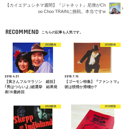
【カイエデュシネマ週間】『ジャネット』尼僧がCh
oo Choo TRAINに挑戦。本当ですw
RECOMMEND
こちらの記事も人気です。
2018映画
2018映画
2018.4.21
2018.7.15
【寅さんフルマラソン 総括】
【ゴーモン特集】『ファントマ』
｢男はつらいよ｣総選挙 結果発
彼は狡猾か滑稽か?
表!※最終回
2018映画
2018映画