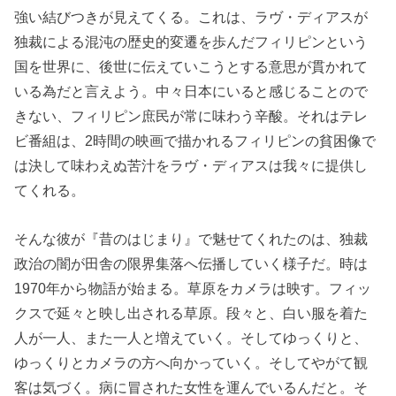
強い結びつきが見えてくる。これは、ラヴ・ディアスが
独裁による混沌の歴史的変遷を歩んだフィリピンという
国を世界に、後世に伝えていこうとする意思が貫かれて
いる為だと言えよう。中々日本にいると感じることので
きない、フィリピン庶民が常に味わう辛酸。それはテレ
ビ番組は、2時間の映画で描かれるフィリピンの貧困像で
は決して味わえぬ苦汁をラヴ・ディアスは我々に提供し
てくれる。
そんな彼が『昔のはじまり』で魅せてくれたのは、独裁
政治の闇が田舎の限界集落へ伝播していく様子だ。時は
1970年から物語が始まる。草原をカメラは映す。フィッ
クスで延々と映し出される草原。段々と、白い服を着た
人が一人、また一人と増えていく。そしてゆっくりと、
ゆっくりとカメラの方へ向かっていく。そしてやがて観
客は気づく。病に冒された女性を運んでいるんだと。そ