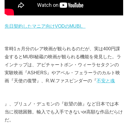
先日契約したマニア向けVODのMUBI。
常時1ヵ月分のレア映画が観られるのだが、実は400円課
金するとMUBI秘蔵の映画が観られる機能を発見した。ラ
インナップは、アピチャートポン・ウィーラセタクンの
実験映画『ASHERS』やアベル・フェラーラのカルト映
画『天使の復讐』、R.W.ファスビンダーの『
不安と魂
』、ブリュノ・デュモンの『欲望の旅』など日本では本
当に視聴困難。輸入でも入手できないor高額な作品だらけ
だ。