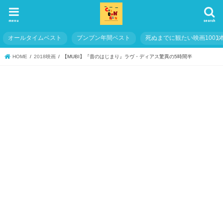
menu
search
オールタイムベスト
ブンブン年間ベスト
死ぬまでに観たい映画1001
HOME
2018映画
【MUBI】『昔のはじまり』ラヴ・ディアス驚異の5時間半