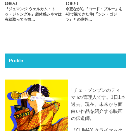
2018.4.1
2018.9.6
『ジュマンジ ウェルカム・ト
今更ながら『コード・ブルー』を
ゥ・ジャングル』超体感シネマは
4Dで観てきた件(『シン・ゴジ
有給取っても観…
ラ』との意外…
Profile
｢チェ・ブンブンのティー
マ｣の管理人です。1日1本
過去、現在、未来から面
白い作品を紹介する映画
の伝道師。
『CLIMAX クライマック