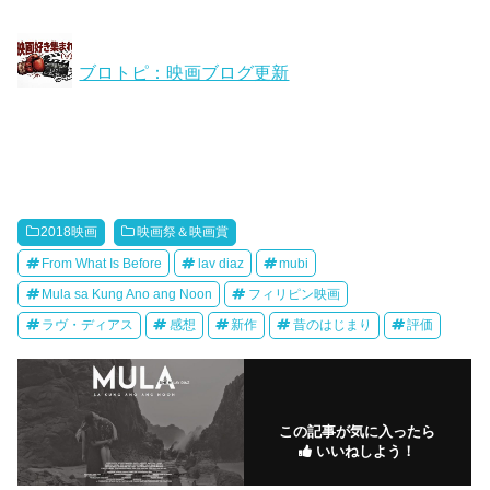
ブロトピ：映画ブログ更新
2018映画
映画祭＆映画賞
From What Is Before
lav diaz
mubi
Mula sa Kung Ano ang Noon
フィリピン映画
ラヴ・ディアス
感想
新作
昔のはじまり
評価
この記事が気に入ったら
いいねしよう！