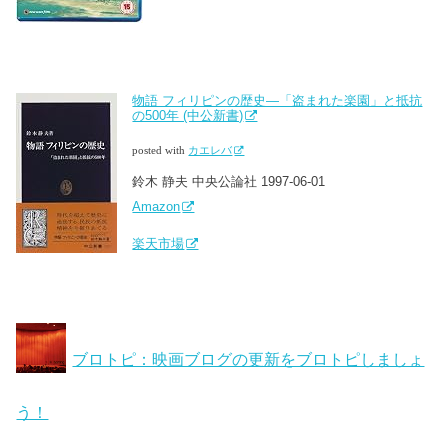
物語 フィリピンの歴史―「盗まれた楽園」と抵抗
の500年 (中公新書)
posted with
カエレバ
鈴木 静夫 中央公論社 1997-06-01
Amazon
楽天市場
ブロトピ：映画ブログの更新をブロトピしましょ
う！