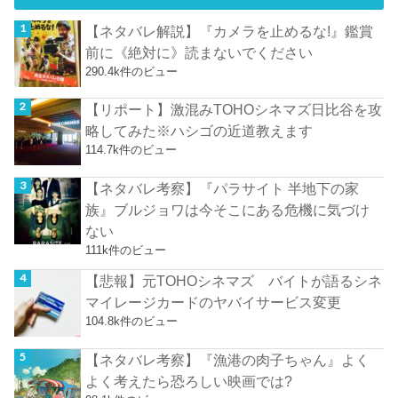
【ネタバレ解説】『カメラを止めるな!』鑑賞
前に《絶対に》読まないでください
290.4k件のビュー
【リポート】激混みTOHOシネマズ日比谷を攻
略してみた※ハシゴの近道教えます
114.7k件のビュー
【ネタバレ考察】『パラサイト 半地下の家
族』ブルジョワは今そこにある危機に気づけ
ない
111k件のビュー
【悲報】元TOHOシネマズ バイトが語るシネ
マイレージカードのヤバイサービス変更
104.8k件のビュー
【ネタバレ考察】『漁港の肉子ちゃん』よく
よく考えたら恐ろしい映画では?