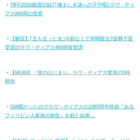
・
TIFF2016鑑賞記録7｢痛ましき謎への子守唄｣ラヴ・ディ
アス8時間の世界
・
【解説】｢立ち去った女｣今観なくて何時観る?金獅子賞
受賞のラヴ・ディアス4時間復讐譚
・
【MUBI】『昔のはじまり』ラヴ・ディアス驚異の5時
間半
・
GW暇だったのでラヴ・ディアスの10時間半映画『ある
フィリピン人家族の創生』を観た結果…