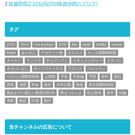
2.
鉄腸野郎Z-SQUAD!!!!!(映画仲間のブログ)
タグ
2015
2016
che bunbun
DVD
film
mubi
Netflix
review
trailer
あらすじ
アカデミー賞
オススメ
カンヌ国際映画祭
キャスト
サントラ
チェブンブン
ドキュメンタリー
ネタバレ
ネタバレなし
ネットフリックス
フランス
ベストテン
ベルリン国際映画祭
上映館
予告
予告編
予想
原作
実話
意味
感想
料金
新作
日本公開
映画
東京国際映画祭
死ぬまでに観たい映画1001本
男はつらいよ
町山智浩
留学
続編
考察
解説
評価
酷評
当チャンネルの広告について