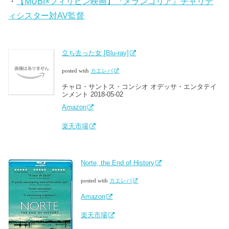
・
【MUBI×フィリピン映画】『メランコリア』チャリテ
ィシスター対AV監督
立ち去った女 [Blu-ray]
posted with
カエレバ
チャロ・サントス・コンシオ オデッサ・エンタテイ
ンメント 2018-05-02
Amazon
楽天市場
Norte, the End of History
posted with
カエレバ
Amazon
楽天市場