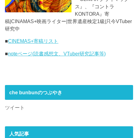
ス』、『コントラ
KONTORA』寄
稿|CINAMAS+映画ライター|世界遺産検定1級|只今VTuber
研究中
■
CINEMAS+寄稿リスト
■
noteページ(読書感想文、VTuber研究記事等)
che bunbunのつぶやき
ツイート
人気記事