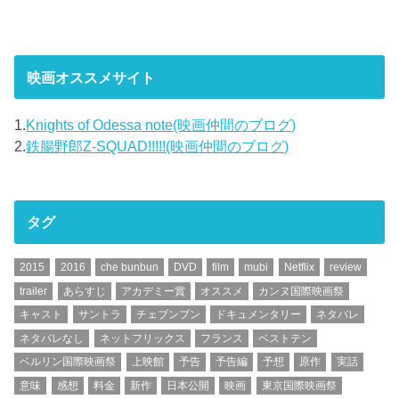
映画オススメサイト
1.
Knights of Odessa note(映画仲間のブログ)
2.
鉄腸野郎Z-SQUAD!!!!!(映画仲間のブログ)
タグ
2015
2016
che bunbun
DVD
film
mubi
Netflix
review
trailer
あらすじ
アカデミー賞
オススメ
カンヌ国際映画祭
キャスト
サントラ
チェブンブン
ドキュメンタリー
ネタバレ
ネタバレなし
ネットフリックス
フランス
ベストテン
ベルリン国際映画祭
上映館
予告
予告編
予想
原作
実話
意味
感想
料金
新作
日本公開
映画
東京国際映画祭