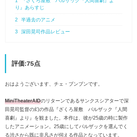
1
『ざくろ屋敷 バルザック『人間喜劇』よ
り』あらすじ
2
半過去のアニメ
3
深田晃司作品レビュー
評価:75点
おはようございます、チェ・ブンブンです。
MiniTheaterAID
のリターンであるサンクスシアターで深
田晃司監督の幻の作品『ざくろ屋敷 バルザック『人間
喜劇』より』を観ました。本作は、彼が25歳の時に製作
したアニメーション。25歳にしてバルザックを選んでく
る渋さから既に非凡さが伺える作品となっています。