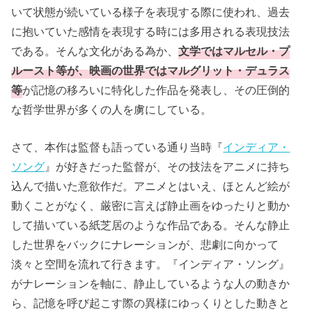
いて状態が続いている様子を表現する際に使われ、過去
に抱いていた感情を表現する時には多用される表現技法
である。そんな文化がある為か、
文学ではマルセル・プ
ルースト等が、映画の世界ではマルグリット・デュラス
等
が記憶の移ろいに特化した作品を発表し、その圧倒的
な哲学世界が多くの人を虜にしている。
さて、本作は監督も語っている通り当時『
インディア・
ソング
』が好きだった監督が、その技法をアニメに持ち
込んで描いた意欲作だ。アニメとはいえ、ほとんど絵が
動くことがなく、厳密に言えば静止画をゆったりと動か
して描いている紙芝居のような作品である。そんな静止
した世界をバックにナレーションが、悲劇に向かって
淡々と空間を流れて行きます。『インディア・ソング』
がナレーションを軸に、静止しているような人の動きか
ら、記憶を呼び起こす際の異様にゆっくりとした動きと