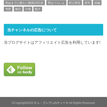
死ぬまでに観たい映画1001本
男はつらいよ
町山智浩
留学
続編
考察
解説
評価
酷評
当チャンネルの広告について
当ブログサイトはアフィリエイト広告を利用しています!
©Copyright2026
チェ・ブンブンのティーマ
.All Rights Reserved.