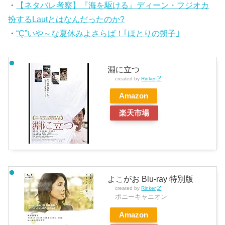
・
【ネタバレ考察】『海を駆ける』ディーン・フジオカ
扮するLautとはなんだったのか?
・
“Ç”いや～な夏休みよさらば！｢ほとりの朔子｣
淵に立つ
created by
Rinker
Amazon
楽天市場
よこがお Blu-ray 特別版
created by
Rinker
ポニーキャニオン
Amazon