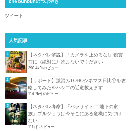
che bunbunのつぶやき
ツイート
人気記事
【ネタバレ解説】『カメラを止めるな!』鑑賞
前に《絶対に》読まないでください
290.4k件のビュー
【リポート】激混みTOHOシネマズ日比谷を攻
略してみた※ハシゴの近道教えます
114.7k件のビュー
【ネタバレ考察】『パラサイト 半地下の家
族』ブルジョワは今そこにある危機に気づけ
ない
111k件のビュー