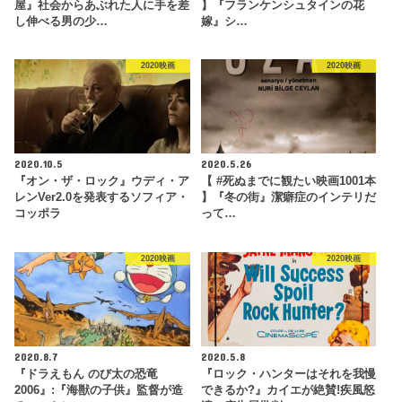
屋』社会からあぶれた人に手を差
】『フランケンシュタインの花
し伸べる男の少…
嫁』シ…
2020映画
2020映画
2020.10.5
2020.5.26
『オン・ザ・ロック』ウディ・ア
【 #死ぬまでに観たい映画1001本
レンVer2.0を発表するソフィア・
】『冬の街』潔癖症のインテリだ
コッポラ
って…
2020映画
2020映画
2020.8.7
2020.5.8
『ドラえもん のび太の恐竜
『ロック・ハンターはそれを我慢
2006』:『海獣の子供』監督が造
できるか?』カイエが絶賛!疾風怒