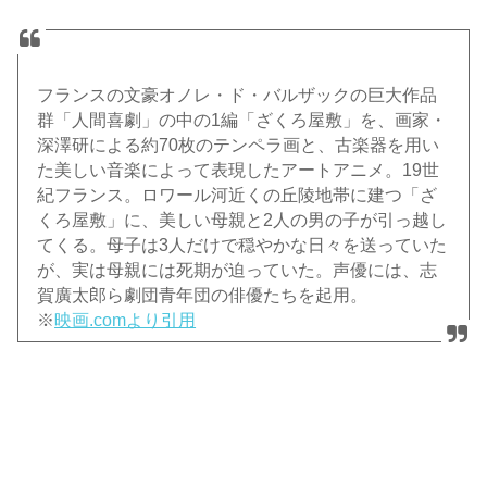
フランスの文豪オノレ・ド・バルザックの巨大作品
群「人間喜劇」の中の1編「ざくろ屋敷」を、画家・
深澤研による約70枚のテンペラ画と、古楽器を用い
た美しい音楽によって表現したアートアニメ。19世
紀フランス。ロワール河近くの丘陵地帯に建つ「ざ
くろ屋敷」に、美しい母親と2人の男の子が引っ越し
てくる。母子は3人だけで穏やかな日々を送っていた
が、実は母親には死期が迫っていた。声優には、志
賀廣太郎ら劇団青年団の俳優たちを起用。
※
映画.comより引用