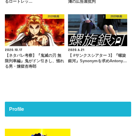
るロートレッ…
濤の広告屋批判
2020映画
2020映画
2020.10.17
2020.6.21
【ネタバレ考察】『鬼滅の刃 無
【 #サンクスシアター 3】『螺旋
限列車編』鬼がドン引きし、惚れ
銀河』Synonymを求めAntony…
る男・煉獄杏寿郎
Profile