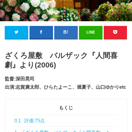
LINE
ざくろ屋敷 バルザック『人間喜
劇』より(2006)
監督:深田晃司
出演:志賀廣太郎、ひらたよーこ、堀夏子、山口ゆかりetc
もくじ
0.1
評価:75点