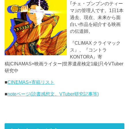
｢チェ・ブンブンのティー
マ｣の管理人です。1日1本
過去、現在、未来から面
白い作品を紹介する映画
の伝道師。
『CLIMAX クライマック
ス』、『コントラ
KONTORA』寄
稿|CINAMAS+映画ライター|世界遺産検定1級|只今VTuber
研究中
■
CINEMAS+寄稿リスト
■
noteページ(読書感想文、VTuber研究記事等)