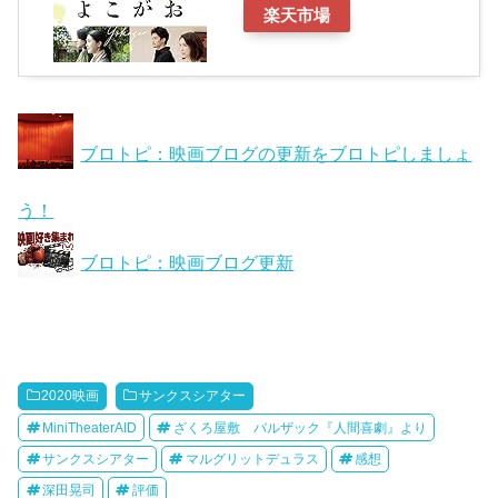
楽天市場
ブロトピ：映画ブログの更新をブロトピしましょ
う！
ブロトピ：映画ブログ更新
2020映画
サンクスシアター
MiniTheaterAID
ざくろ屋敷 バルザック『人間喜劇』より
サンクスシアター
マルグリットデュラス
感想
深田晃司
評価