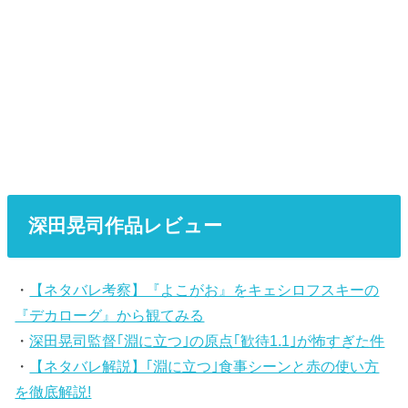
深田晃司作品レビュー
・
【ネタバレ考察】『よこがお』をキェシロフスキーの
『デカローグ』から観てみる
・
深田晃司監督｢淵に立つ｣の原点｢歓待1.1｣が怖すぎた件
・
【ネタバレ解説】｢淵に立つ｣食事シーンと赤の使い方
を徹底解説!