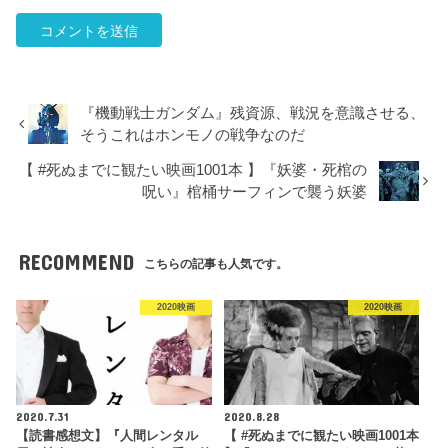
『機動戦士ガンダム』残資源、戦況を意識させる、
そうこれはホンモノの戦争なのだ
【 #死ぬまでに観たい映画1001本 】『妖婆・死棺の
呪い』棺桶サーフィンで襲う妖婆
RECOMMEND
こちらの記事も人気です。
2020映画
2020映画
2020.7.31
2020.8.28
【読書感想文】『人間レンタル
【 #死ぬまでに観たい映画1001本