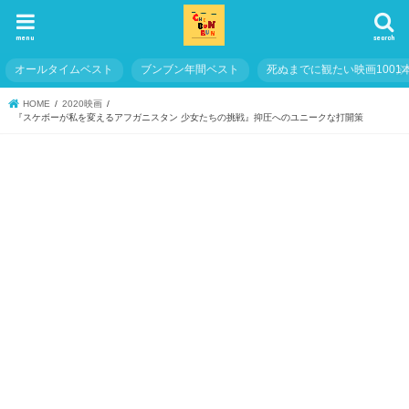
menu
search
オールタイムベスト
ブンブン年間ベスト
死ぬまでに観たい映画1001
HOME
2020映画
『スケボーが私を変えるアフガニスタン 少女たちの挑戦』抑圧へのユニークな打開策