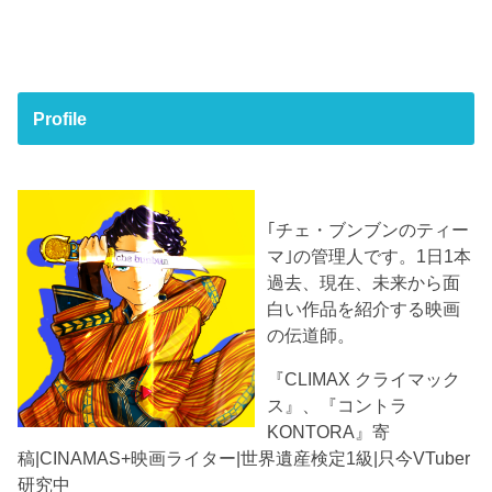
Profile
｢チェ・ブンブンのティー
マ｣の管理人です。1日1本
過去、現在、未来から面
白い作品を紹介する映画
の伝道師。
『CLIMAX クライマック
ス』、『コントラ
KONTORA』寄
稿|CINAMAS+映画ライター|世界遺産検定1級|只今VTuber
研究中