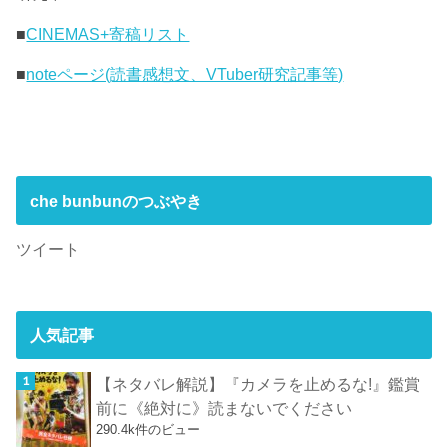
■
CINEMAS+寄稿リスト
■
noteページ(読書感想文、VTuber研究記事等)
che bunbunのつぶやき
ツイート
人気記事
【ネタバレ解説】『カメラを止めるな!』鑑賞
前に《絶対に》読まないでください
290.4k件のビュー