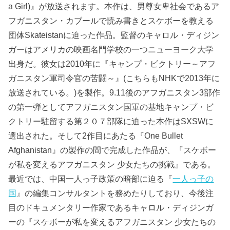
a Girl)』が放送されます。本作は、男尊女卑社会であるア
フガニスタン・カブールで読み書きとスケボーを教える
団体Skateistanに迫った作品。監督のキャロル・ディジン
ガーはアメリカの映画名門学校の一つニューヨーク大学
出身だ。彼女は2010年に『キャンプ・ビクトリー～アフ
ガニスタン軍司令官の苦闘～』(こちらもNHKで2013年に
放送されている。)を製作。9.11後のアフガニスタン3部作
の第一弾としてアフガニスタン国軍の基地キャンプ・ビ
クトリー駐留する第２０７部隊に迫った本作はSXSWに
選出された。そして2作目にあたる『One Bullet
Afghanistan』の製作の間で完成した作品が、『スケボー
が私を変えるアフガニスタン 少女たちの挑戦』である。
最近では、中国一人っ子政策の暗部に迫る『
一人っ子の
国
』の編集コンサルタントを務めたりしており、今後注
目のドキュメンタリー作家であるキャロル・ディジンガ
ーの『スケボーが私を変えるアフガニスタン 少女たちの