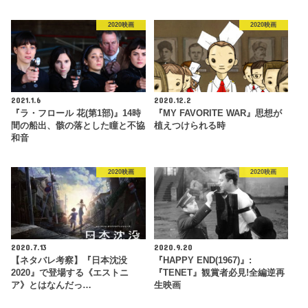
2020映画
2020映画
2021.1.6
2020.12.2
『ラ・フロール 花(第1部)』14時
『MY FAVORITE WAR』思想が
間の船出、骸の落とした瞳と不協
植えつけられる時
和音
2020映画
2020映画
2020.7.13
2020.9.20
【ネタバレ考察】『日本沈没
『HAPPY END(1967)』:
2020』で登場する《エストニ
『TENET』観賞者必見!全編逆再
ア》とはなんだっ…
生映画