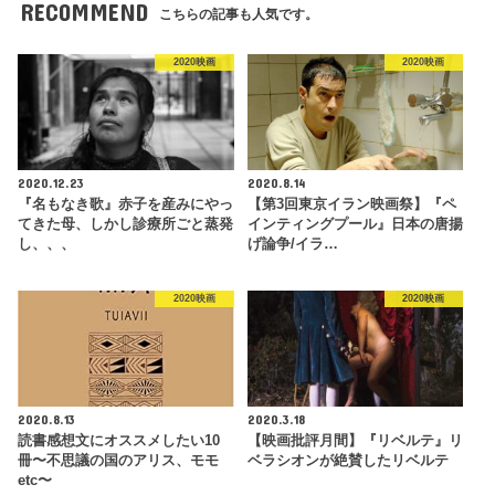
RECOMMEND
こちらの記事も人気です。
2020映画
2020映画
2020.12.23
2020.8.14
『名もなき歌』赤子を産みにやっ
【第3回東京イラン映画祭】『ペ
てきた母、しかし診療所ごと蒸発
インティングプール』日本の唐揚
し、、、
げ論争/イラ…
2020映画
2020映画
2020.8.13
2020.3.18
読書感想文にオススメしたい10
【映画批評月間】『リベルテ』リ
冊〜不思議の国のアリス、モモ
ベラシオンが絶賛したリベルテ
etc〜