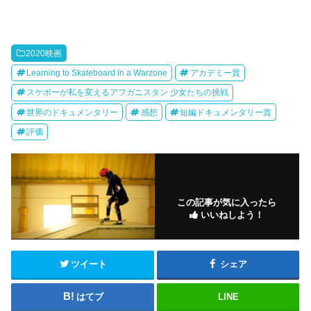
2020映画
Learning to Skateboard in a Warzone
アカデミー賞
スケボーが私を変えるアフガニスタン 少女たちの挑戦
世界のドキュメンタリー
感想
短編ドキュメンタリー賞
評価
この記事が気に入ったら
いいねしよう！
ツイート
シェア
はてブ
LINE