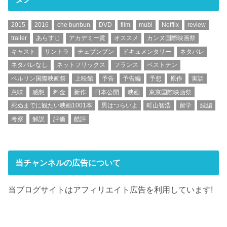
2015
2016
che bunbun
DVD
film
mubi
Netflix
review
trailer
あらすじ
アカデミー賞
オススメ
カンヌ国際映画祭
キャスト
サントラ
チェブンブン
ドキュメンタリー
ネタバレ
ネタバレなし
ネットフリックス
フランス
ベストテン
ベルリン国際映画祭
上映館
予告
予告編
予想
原作
実話
意味
感想
料金
新作
日本公開
映画
東京国際映画祭
死ぬまでに観たい映画1001本
男はつらいよ
町山智浩
留学
続編
考察
解説
評価
酷評
当チャンネルの広告について
当ブログサイトはアフィリエイト広告を利用しています!